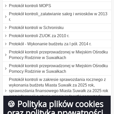
Protokół kontroli MOPS
Protokół kontroli_załatwianie sakrg i wniosków w 2013
r.
Protokół kontroli w Schronisku
Protokół kontroli ZUOK za 2010 r.
Protokół - Wykonanie budżetu za I pół. 2014 r.
Protokół kontroli przeprowadzonej w Miejskim Ośrodku
Pomocy Rodzinie w Suwałkach
Protokół kontroli przeprowadzonej w Miejskim Ośrodku
Pomocy Rodzinie w Suwałkach
Protokół kontroli w zakresie sprawozdania rocznego z
wykonania budżetu Miasta Suwałk za 2025 rok,
sprawozdania finansowego Miasta Suwałk za 2025 rok
oraz informacji o stanie mienia jednostki samorządu
🍪 Polityka plików cookies
terytorialnego
oraz polityka prywatności
Protokół kontroli w Szkole Podstawowej nr 11 w