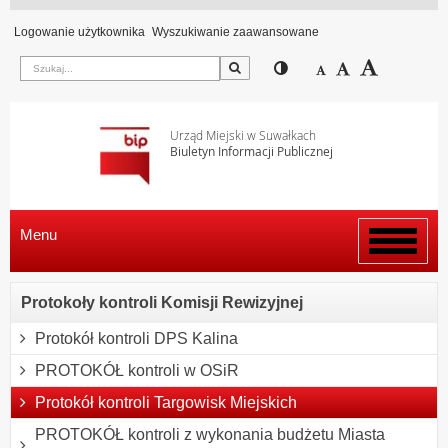
Logowanie użytkownika
Wyszukiwanie zaawansowane
Szukaj
Przełącz pomiędzy wi
Zmniejsz czcion
Domyślny rozm
Zwiększ c
Urząd Miejski w Suwałkach
Biuletyn Informacji Publicznej
Menu
Włącz
menu
Protokoły kontroli Komisji Rewizyjnej
Protokół kontroli DPS Kalina
PROTOKÓŁ kontroli w OSiR
Protokół kontroli Targowisk Miejskich
PROTOKÓŁ kontroli z wykonania budżetu Miasta