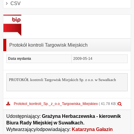
CSV
Protokół kontroli Targowisk Miejskich
Data wydania
2009-05-14
PROTOKÓŁ kontroli Targowisk Miejskich Sp. z o.o. w Suwałkach
Podg
Protokol_kontroli_Sp._z_o.o_Targowiska_Miejskiex
( 41.78 KB )
załąc
Proto
Udostępniający:
Grażyna Herbaczewska - kierownik
Biura Rady Miejskiej w Suwałkach.
Wytwarzający/odpowiadający:
Katarzyna Gałazin