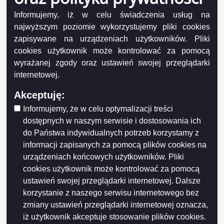
Suwałkach.
Informujemy, iż w celu świadczenia usług na
Protokół kontroli w Szkole Podstawowej nr 5 w
najwyższym poziomie wykorzystujemy pliki cookies
Suwałkach.
zapisywane na urządzeniach użytkowników. Pliki
Protokół kontroli w Przedszkolu nr 2 w Suwałkach.
cookies użytkownik może kontrolować za pomocą
Protokół kontroli w zakresie sprawozdania rocznego z
wyrażanej zgody oraz ustawień swojej przeglądarki
wykonania budzetu Miasta Suwałki za 2024 rok.
internetowej.
Protokół kontroli w Miejskim Ośrodku Pomocy Rodzinie
Akceptuję:
w Suwałkach
Informujemy, że w celu optymalizacji treści
Protokół kontroli Szkoły Podstawowej nr 4 w
dostępnych w naszym serwisie i dostosowania ich
Suwałkach
do Państwa indywidualnych potrzeb korzystamy z
Protokół kontroli Przedszkola nr 10 w Suwałkach.
informacji zapisanych za pomocą plików cookies na
urządzeniach końcowych użytkowników. Pliki
Protokół kontroli w zakresie sprawozdania rocznego z
cookies użytkownik może kontrolować za pomocą
wykonania budzetu Miasta Suwałki za 2023 rok
ustawień swojej przeglądarki internetowej. Dalsze
Protokół z kontroli w Placówce Opiekuńczo-
korzystanie z naszego serwisu internetowego bez
Wychowawczej w Suwałkach
zmiany ustawień przeglądarki internetowej oznacza,
Protokół z kontroli w Zespole Szkół Technicznych w
iż użytkownik akceptuje stosowanie plików cookies.