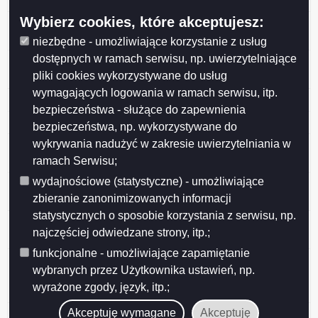
Suwałkach z dnia 20 listopada 2023 r.
Wybierz cookies, które akceptujesz:
Protokół z kontroli Przedszkola nr 1 w Suwałkach w
zakresie realizacji zadań statutowych
niezbędne - umożliwiające korzystanie z usług
dostępnych w ramach serwisu, np. uwierzytelniające
Protokół kontroli w zakresie sprawozdania rocznego z
pliki cookies wykorzystywane do usług
wykonania budżetu Miasta Suwałk za 2022 rok.
wymagających logowania w ramach serwisu, itp.
Protokoły kontroli Komisji Rewizyjnej
bezpieczeństwa - służące do zapewnienia
Protokół z kontroli Suwalskiego Ośrodka Kultury
bezpieczeństwa, np. wykorzystywane do
wykrywania nadużyć w zakresie uwierzytelniania w
Protokół z kontroli Przedszkola nr 8 w Suwałkach w
zakresie realizacji zadań statutowych.
ramach Serwisu;
wydajnościowe (statystyczne) - umożliwiające
Protokół z kontroli w Domu Pomocy Społecznej
zbieranie zanonimizowanych informacji
"Kalina" w Suwałkach
statystycznych o sposobie korzystania z serwisu, np.
Protokół kontroli z wykonania budżetu Miasta Suwałk
najczęściej odwiedzane strony, itp.;
za 2021 rok.
funkcjonalne - umożliwiające zapamiętanie
Protokół z dnia 7 marca 2022 r. z kontroli Centrum
wybranych przez Użytkownika ustawień, np.
Usług Wspólnych w zakresie realizacji zadań
wyrażone zgody, język, itp.;
statutowych.
Akceptuję wymagane
Akceptuję
Protokół z kontroli Powiatowego Zespołu ds. Orzekania