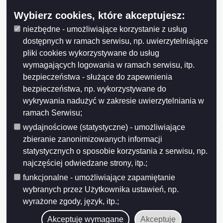
Suwałkach z dnia 20 listopada 2023 r.
Wybierz cookies, które akceptujesz:
Protokół z kontroli Przedszkola nr 1 w Suwałkach w
zakresie realizacji zadań statutowych
niezbędne - umożliwiające korzystanie z usług
dostępnych w ramach serwisu, np. uwierzytelniające
Protokół kontroli w zakresie sprawozdania rocznego z
pliki cookies wykorzystywane do usług
wykonania budżetu Miasta Suwałk za 2022 rok.
wymagających logowania w ramach serwisu, itp.
Protokoły kontroli Komisji Rewizyjnej
bezpieczeństwa - służące do zapewnienia
Protokół z kontroli Suwalskiego Ośrodka Kultury
bezpieczeństwa, np. wykorzystywane do
wykrywania nadużyć w zakresie uwierzytelniania w
Protokół z kontroli Przedszkola nr 8 w Suwałkach w
zakresie realizacji zadań statutowych.
ramach Serwisu;
wydajnościowe (statystyczne) - umożliwiające
Protokół z kontroli w Domu Pomocy Społecznej
zbieranie zanonimizowanych informacji
"Kalina" w Suwałkach
statystycznych o sposobie korzystania z serwisu, np.
Protokół kontroli z wykonania budżetu Miasta Suwałk
najczęściej odwiedzane strony, itp.;
za 2021 rok.
funkcjonalne - umożliwiające zapamiętanie
Protokół z dnia 7 marca 2022 r. z kontroli Centrum
wybranych przez Użytkownika ustawień, np.
Usług Wspólnych w zakresie realizacji zadań
wyrażone zgody, język, itp.;
statutowych.
Akceptuję wymagane
Akceptuję
Protokół z kontroli Powiatowego Zespołu ds. Orzekania