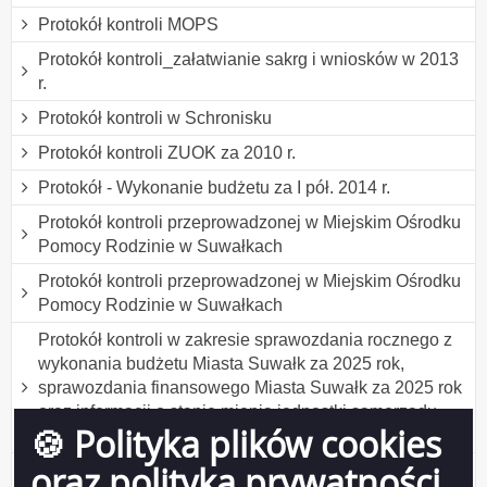
Protokół kontroli MOPS
Protokół kontroli_załatwianie sakrg i wniosków w 2013
r.
Protokół kontroli w Schronisku
Protokół kontroli ZUOK za 2010 r.
Protokół - Wykonanie budżetu za I pół. 2014 r.
Protokół kontroli przeprowadzonej w Miejskim Ośrodku
Pomocy Rodzinie w Suwałkach
Protokół kontroli przeprowadzonej w Miejskim Ośrodku
Pomocy Rodzinie w Suwałkach
Protokół kontroli w zakresie sprawozdania rocznego z
wykonania budżetu Miasta Suwałk za 2025 rok,
sprawozdania finansowego Miasta Suwałk za 2025 rok
oraz informacji o stanie mienia jednostki samorządu
🍪 Polityka plików cookies
terytorialnego
oraz polityka prywatności
Protokół kontroli w Szkole Podstawowej nr 11 w