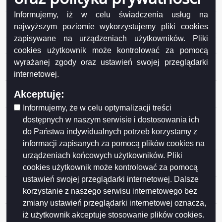
Suwałkach.
Informujemy, iż w celu świadczenia usług na
Protokół kontroli w Szkole Podstawowej nr 5 w
najwyższym poziomie wykorzystujemy pliki cookies
Suwałkach.
zapisywane na urządzeniach użytkowników. Pliki
Protokół kontroli w Przedszkolu nr 2 w Suwałkach.
cookies użytkownik może kontrolować za pomocą
Protokół kontroli w zakresie sprawozdania rocznego z
wyrażanej zgody oraz ustawień swojej przeglądarki
wykonania budzetu Miasta Suwałki za 2024 rok.
internetowej.
Protokół kontroli w Miejskim Ośrodku Pomocy Rodzinie
Akceptuję:
w Suwałkach
Informujemy, że w celu optymalizacji treści
Protokół kontroli Szkoły Podstawowej nr 4 w
dostępnych w naszym serwisie i dostosowania ich
Suwałkach
do Państwa indywidualnych potrzeb korzystamy z
Protokół kontroli Przedszkola nr 10 w Suwałkach.
informacji zapisanych za pomocą plików cookies na
urządzeniach końcowych użytkowników. Pliki
Protokół kontroli w zakresie sprawozdania rocznego z
cookies użytkownik może kontrolować za pomocą
wykonania budzetu Miasta Suwałki za 2023 rok
ustawień swojej przeglądarki internetowej. Dalsze
Protokół z kontroli w Placówce Opiekuńczo-
korzystanie z naszego serwisu internetowego bez
Wychowawczej w Suwałkach
zmiany ustawień przeglądarki internetowej oznacza,
Protokół z kontroli w Zespole Szkół Technicznych w
iż użytkownik akceptuje stosowanie plików cookies.