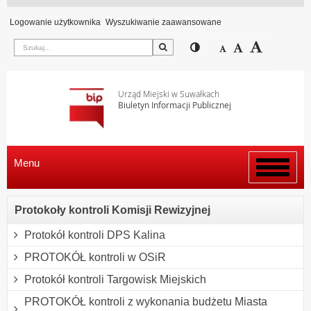
Logowanie użytkownika
Wyszukiwanie zaawansowane
Szukaj
Przełącz pomiędzy wi
Zmniejsz czcion
Domyślny rozm
Zwiększ c
Urząd Miejski w Suwałkach
Biuletyn Informacji Publicznej
Menu
Włącz
menu
Protokoły kontroli Komisji Rewizyjnej
Protokół kontroli DPS Kalina
PROTOKÓŁ kontroli w OSiR
Protokół kontroli Targowisk Miejskich
PROTOKÓŁ kontroli z wykonania budżetu Miasta