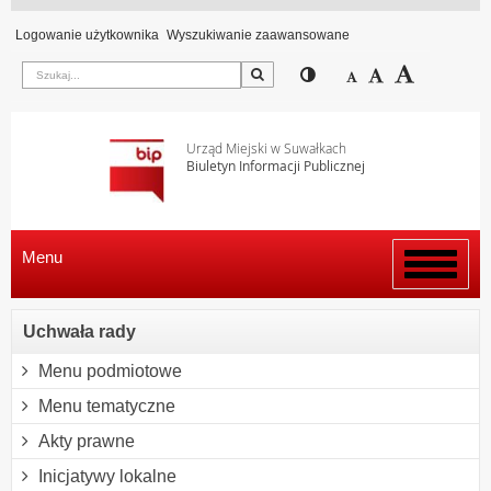
Logowanie użytkownika
Wyszukiwanie zaawansowane
Szukaj
Przełącz pomiędzy wi
Zmniejsz czcion
Domyślny rozm
Zwiększ c
Urząd Miejski w Suwałkach
Biuletyn Informacji Publicznej
Menu
Włącz
menu
Uchwała rady
Menu podmiotowe
Menu tematyczne
Akty prawne
Inicjatywy lokalne