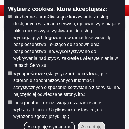
Wybierz cookies, które akceptujesz:
niezbędne - umożliwiające korzystanie z usług
© 2026. Urząd Miejski w Suwałkach. Wszystkie prawa zastrzeżone.
dostępnych w ramach serwisu, np. uwierzytelniające
pliki cookies wykorzystywane do usług
wymagających logowania w ramach serwisu, itp.
bezpieczeństwa - służące do zapewnienia
bezpieczeństwa, np. wykorzystywane do
wykrywania nadużyć w zakresie uwierzytelniania w
ramach Serwisu;
wydajnościowe (statystyczne) - umożliwiające
zbieranie zanonimizowanych informacji
statystycznych o sposobie korzystania z serwisu, np.
najczęściej odwiedzane strony, itp.;
funkcjonalne - umożliwiające zapamiętanie
Projekt współfinansowany przez Unię Europejską z Europejskiego Funduszu
wybranych przez Użytkownika ustawień, np.
Rozwoju Regionalnego w ramach Regionalnego Programu Operacyjnego
Województwa Podlaskiego na lata 2007-2013
wyrażone zgody, język, itp.;
FUNDUSZE EUROPEJSKIE - DLA ROZWOJU WOJEWÓDZTWA PODLASKIEGO
Akceptuję wymagane
Akceptuję