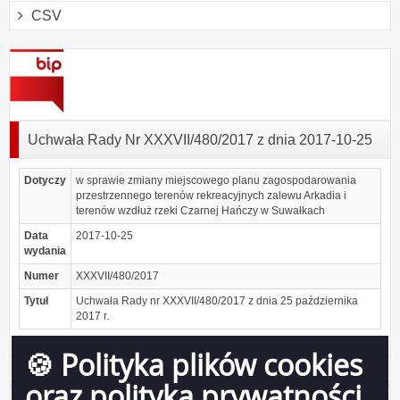
CSV
Uchwała Rady Nr XXXVII/480/2017 z dnia 2017-10-25
Dotyczy
w sprawie zmiany miejscowego planu zagospodarowania
przestrzennego terenów rekreacyjnych zalewu Arkadia i
terenów wzdłuż rzeki Czarnej Hańczy w Suwałkach
Data
2017-10-25
wydania
Numer
XXXVII/480/2017
Tytuł
Uchwała Rady nr XXXVII/480/2017 z dnia 25 października
2017 r.
🍪 Polityka plików cookies
Podgląd
XXXVII_480_2017.pdf
( 1.35 MB )
załącznika
oraz polityka prywatności
XXXVII_480_2017.pdf