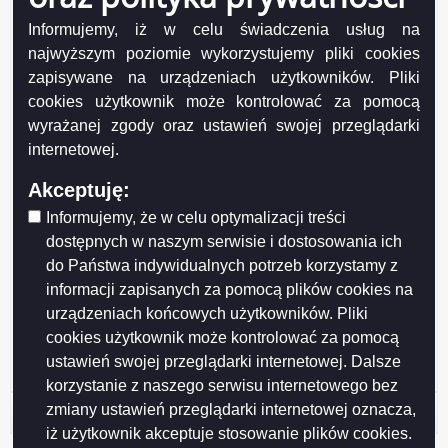
Udostępniający:
Urząd Miejski w Suwałkach
Wytwarzający/odpowiadający:
Marcin Szypulski
Informujemy, iż w celu świadczenia usług na
Data wytworzenia:
2017-10-25
najwyższym poziomie wykorzystujemy pliki cookies
Wprowadzający:
Marcin Szypulski
zapisywane na urządzeniach użytkowników. Pliki
Data modyfikacji:
2017-10-30
cookies użytkownik może kontrolować za pomocą
Opublikował:
Marcin Szypulski
wyrażanej zgody oraz ustawień swojej przeglądarki
Data publikacji:
2017-10-30
internetowej.
Akceptuję:
Informujemy, że w celu optymalizacji treści
dostępnych w naszym serwisie i dostosowania ich
do Państwa indywidualnych potrzeb korzystamy z
Drukuj
Drukuj do PDF
informacji zapisanych za pomocą plików cookies na
urządzeniach końcowych użytkowników. Pliki
cookies użytkownik może kontrolować za pomocą
ustawień swojej przeglądarki internetowej. Dalsze
korzystanie z naszego serwisu internetowego bez
zmiany ustawień przeglądarki internetowej oznacza,
Historia strony
iż użytkownik akceptuje stosowanie plików cookies.