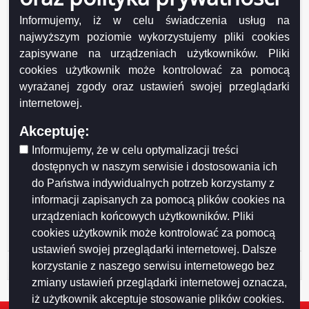
2017
Data wytworzenia:
2017-01-25
sieci
Informujemy, iż w celu świadczenia usług na
szkół.pdf
Wprowadzający:
Elżbieta Polańska
najwyższym poziomie wykorzystujemy pliki cookies
Data modyfikacji:
2017-02-06
zapisywane na urządzeniach użytkowników. Pliki
Opublikował:
Elżbieta Polańska
cookies użytkownik może kontrolować za pomocą
Data publikacji:
2017-02-06
wyrażanej zgody oraz ustawień swojej przeglądarki
internetowej.
Akceptuję:
Informujemy, że w celu optymalizacji treści
dostępnych w naszym serwisie i dostosowania ich
Drukuj
Drukuj do PDF
do Państwa indywidualnych potrzeb korzystamy z
informacji zapisanych za pomocą plików cookies na
urządzeniach końcowych użytkowników. Pliki
cookies użytkownik może kontrolować za pomocą
ustawień swojej przeglądarki internetowej. Dalsze
Historia strony
korzystanie z naszego serwisu internetowego bez
zmiany ustawień przeglądarki internetowej oznacza,
iż użytkownik akceptuje stosowanie plików cookies.