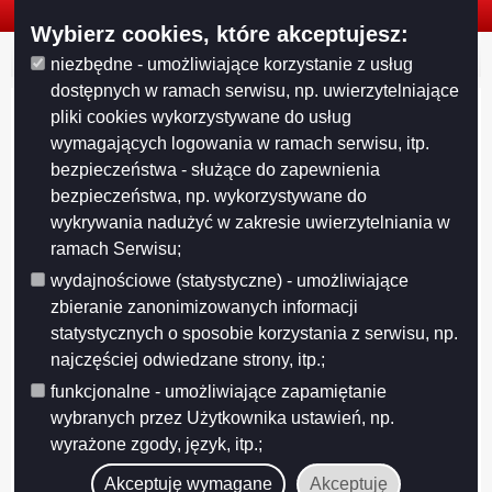
Wybierz cookies, które akceptujesz:
© 2026. Urząd Miejski w Suwałkach. Wszystkie prawa zastrzeżone.
niezbędne - umożliwiające korzystanie z usług
dostępnych w ramach serwisu, np. uwierzytelniające
pliki cookies wykorzystywane do usług
wymagających logowania w ramach serwisu, itp.
bezpieczeństwa - służące do zapewnienia
bezpieczeństwa, np. wykorzystywane do
wykrywania nadużyć w zakresie uwierzytelniania w
ramach Serwisu;
wydajnościowe (statystyczne) - umożliwiające
zbieranie zanonimizowanych informacji
statystycznych o sposobie korzystania z serwisu, np.
najczęściej odwiedzane strony, itp.;
Projekt współfinansowany przez Unię Europejską z Europejskiego Funduszu
funkcjonalne - umożliwiające zapamiętanie
Rozwoju Regionalnego w ramach Regionalnego Programu Operacyjnego
Województwa Podlaskiego na lata 2007-2013
wybranych przez Użytkownika ustawień, np.
FUNDUSZE EUROPEJSKIE - DLA ROZWOJU WOJEWÓDZTWA PODLASKIEGO
wyrażone zgody, język, itp.;
Urząd Marszałkowski Województwa Podlaskiego – Instytucja Zarządzająca
RPOWP
Akceptuję wymagane
Akceptuję