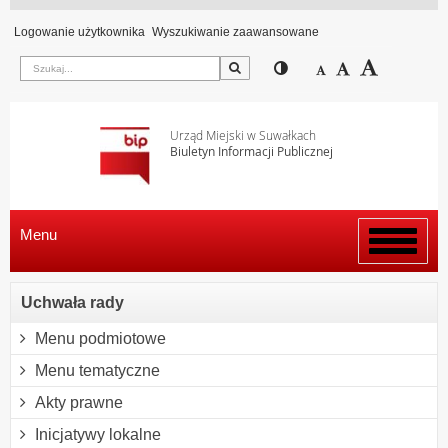
Logowanie użytkownika
Wyszukiwanie zaawansowane
Szukaj
Przełącz pomiędzy wi
Zmniejsz czcion
Domyślny rozm
Zwiększ c
Urząd Miejski w Suwałkach
Biuletyn Informacji Publicznej
Menu
Włącz
menu
Uchwała rady
Menu podmiotowe
Menu tematyczne
Akty prawne
Inicjatywy lokalne