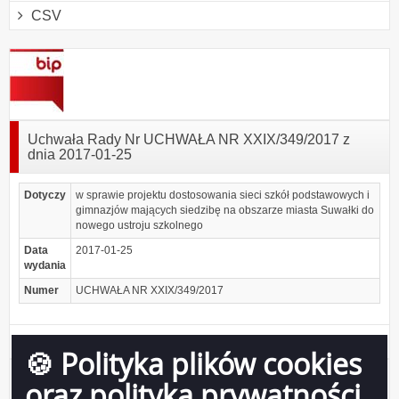
CSV
Uchwała Rady Nr UCHWAŁA NR XXIX/349/2017 z
dnia 2017-01-25
Dotyczy
w sprawie projektu dostosowania sieci szkół podstawowych i
gimnazjów mających siedzibę na obszarze miasta Suwałki do
nowego ustroju szkolnego
Data
2017-01-25
wydania
Numer
UCHWAŁA NR XXIX/349/2017
Podgląd
XXIX 349 2017 sieci szkół.pdf
( 548.23 KB )
🍪 Polityka plików cookies
załącznika
XXIX
Udostępniający:
Urząd Miejski w Suwałkach
oraz polityka prywatności
349
Wytwarzający/odpowiadający:
Elżbieta Polańska