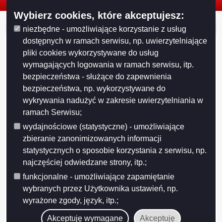
Wybierz cookies, które akceptujesz:
© 2026. Urząd Miejski w Suwałkach. Wszystkie prawa zastrzeżone.
niezbędne - umożliwiające korzystanie z usług
dostępnych w ramach serwisu, np. uwierzytelniające
pliki cookies wykorzystywane do usług
wymagających logowania w ramach serwisu, itp.
bezpieczeństwa - służące do zapewnienia
bezpieczeństwa, np. wykorzystywane do
wykrywania nadużyć w zakresie uwierzytelniania w
ramach Serwisu;
wydajnościowe (statystyczne) - umożliwiające
zbieranie zanonimizowanych informacji
statystycznych o sposobie korzystania z serwisu, np.
najczęściej odwiedzane strony, itp.;
Projekt współfinansowany przez Unię Europejską z Europejskiego Funduszu
Rozwoju Regionalnego w ramach Regionalnego Programu Operacyjnego
funkcjonalne - umożliwiające zapamiętanie
Województwa Podlaskiego na lata 2007-2013
wybranych przez Użytkownika ustawień, np.
FUNDUSZE EUROPEJSKIE - DLA ROZWOJU WOJEWÓDZTWA PODLASKIEGO
wyrażone zgody, język, itp.;
Urząd Marszałkowski Województwa Podlaskiego – Instytucja Zarządzająca
RPOWP
Akceptuję wymagane
Akceptuję