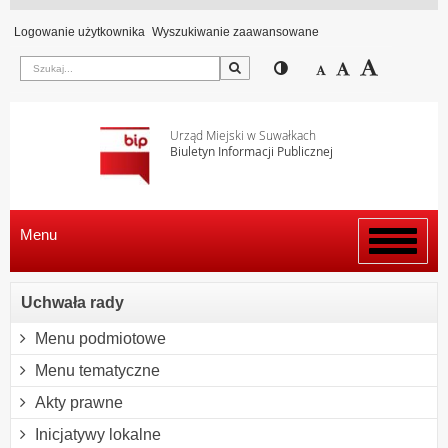
Logowanie użytkownika
Wyszukiwanie zaawansowane
Szukaj
Przełącz pomiędzy wi
Zmniejsz czcion
Domyślny rozm
Zwiększ c
Urząd Miejski w Suwałkach
Biuletyn Informacji Publicznej
Menu
Włącz
menu
Uchwała rady
Menu podmiotowe
Menu tematyczne
Akty prawne
Inicjatywy lokalne