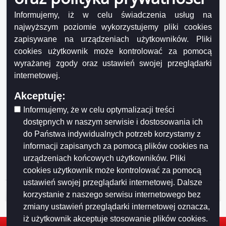
Data wprowadzenia:
2010-09-30
Informujemy, iż w celu świadczenia usług na
Data modyfikacji:
2010-09-30
najwyższym poziomie wykorzystujemy pliki cookies
Opublikował:
Katarzyna Gałazin
zapisywane na urządzeniach użytkowników. Pliki
Data publikacji:
2010-09-30
cookies użytkownik może kontrolować za pomocą
wyrażanej zgody oraz ustawień swojej przeglądarki
internetowej.
Akceptuję:
Informujemy, że w celu optymalizacji treści
Drukuj
Drukuj do PDF
dostępnych w naszym serwisie i dostosowania ich
do Państwa indywidualnych potrzeb korzystamy z
informacji zapisanych za pomocą plików cookies na
urządzeniach końcowych użytkowników. Pliki
cookies użytkownik może kontrolować za pomocą
ustawień swojej przeglądarki internetowej. Dalsze
Historia strony
korzystanie z naszego serwisu internetowego bez
zmiany ustawień przeglądarki internetowej oznacza,
iż użytkownik akceptuje stosowanie plików cookies.