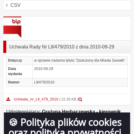
CSV
Uchwała Rady Nr LII/479/2010 z dnia 2010-09-29
Dotyczy
w sprawie nadania tytułu "Zasłużony dla Miasta Suwałk".
Data
2010-09-29
wydania
Numer
LII/479/2010
Podgląd
Uchwala_nr_LII_479_2010
( 22.26 KB )
załącznika
Uchwala_nr_LII_479_2010
Udostępniający:
Grażyna Herbaczewska - kierownik
Biura Rady Miejskiej w Suwałkach.
🍪 Polityka plików cookies
Wytwarzający/odpowiadający:
Katarzyna Gałazin
oraz polityka prywatności
Wprowadzający:
Katarzyna Gałazin