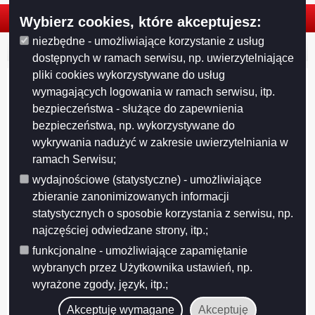
Wybierz cookies, które akceptujesz:
niezbędne - umożliwiające korzystanie z usług
© 2026. Urząd Miejski w Suwałkach. Wszystkie prawa zastrzeżone.
dostępnych w ramach serwisu, np. uwierzytelniające
pliki cookies wykorzystywane do usług
wymagających logowania w ramach serwisu, itp.
bezpieczeństwa - służące do zapewnienia
bezpieczeństwa, np. wykorzystywane do
wykrywania nadużyć w zakresie uwierzytelniania w
ramach Serwisu;
wydajnościowe (statystyczne) - umożliwiające
zbieranie zanonimizowanych informacji
statystycznych o sposobie korzystania z serwisu, np.
najczęściej odwiedzane strony, itp.;
funkcjonalne - umożliwiające zapamiętanie
Projekt współfinansowany przez Unię Europejską z Europejskiego Funduszu
Rozwoju Regionalnego w ramach Regionalnego Programu Operacyjnego
wybranych przez Użytkownika ustawień, np.
Województwa Podlaskiego na lata 2007-2013
wyrażone zgody, język, itp.;
FUNDUSZE EUROPEJSKIE - DLA ROZWOJU WOJEWÓDZTWA PODLASKIEGO
Urząd Marszałkowski Województwa Podlaskiego – Instytucja Zarządzająca
Akceptuję wymagane
Akceptuję