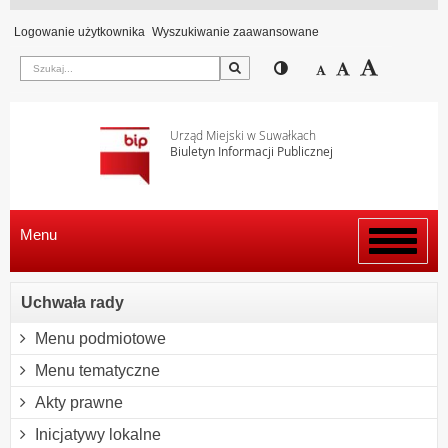
Logowanie użytkownika
Wyszukiwanie zaawansowane
Szukaj
Przełącz pomiędzy wi
Zmniejsz czcion
Domyślny rozm
Zwiększ c
Urząd Miejski w Suwałkach
Biuletyn Informacji Publicznej
Menu
Włącz
menu
Uchwała rady
Menu podmiotowe
Menu tematyczne
Akty prawne
Inicjatywy lokalne