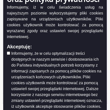
Wytwarzający/odpowiadający:
Radosław Jabłoński
Informujemy, iż w celu świadczenia usług na
Wprowadzający:
Radosław Jabłoński
najwyższym poziomie wykorzystujemy pliki cookies
Data wprowadzenia:
2008-11-27
zapisywane na urządzeniach użytkowników. Pliki
Data modyfikacji:
2008-11-27
cookies użytkownik może kontrolować za pomocą
Opublikował:
Radosław Jabłoński
Data publikacji:
2008-11-27
wyrażanej zgody oraz ustawień swojej przeglądarki
internetowej.
Akceptuję:
Informujemy, że w celu optymalizacji treści
dostępnych w naszym serwisie i dostosowania ich
do Państwa indywidualnych potrzeb korzystamy z
Drukuj
Drukuj do PDF
informacji zapisanych za pomocą plików cookies na
urządzeniach końcowych użytkowników. Pliki
cookies użytkownik może kontrolować za pomocą
ustawień swojej przeglądarki internetowej. Dalsze
korzystanie z naszego serwisu internetowego bez
Historia strony
zmiany ustawień przeglądarki internetowej oznacza,
iż użytkownik akceptuje stosowanie plików cookies.