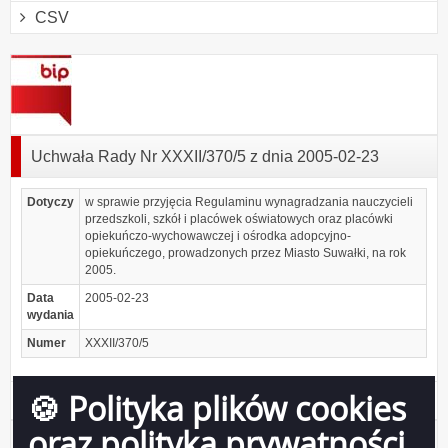
CSV
Uchwała Rady Nr XXXII/370/5 z dnia 2005-02-23
Dotyczy
w sprawie przyjęcia Regulaminu wynagradzania nauczycieli
przedszkoli, szkół i placówek oświatowych oraz placówki
opiekuńczo-wychowawczej i ośrodka adopcyjno-
opiekuńczego, prowadzonych przez Miasto Suwałki, na rok
2005.
Data
2005-02-23
wydania
Numer
XXXII/370/5
🍪 Polityka plików cookies
Podgląd
u370_05
( 108.15 KB )
załącznika
oraz polityka prywatności
u370_05
Udostępniający:
Biuro Rady Miejskiej w Suwałkach