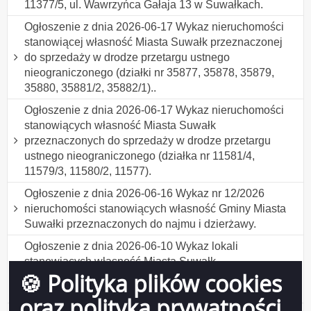
11377/5, ul. Wawrzyńca Gałaja 13 w Suwałkach.
Ogłoszenie z dnia 2026-06-17 Wykaz nieruchomości
stanowiącej własność Miasta Suwałk przeznaczonej
do sprzedaży w drodze przetargu ustnego
nieograniczonego (działki nr 35877, 35878, 35879,
35880, 35881/2, 35882/1)..
Ogłoszenie z dnia 2026-06-17 Wykaz nieruchomości
stanowiących własność Miasta Suwałk
przeznaczonych do sprzedaży w drodze przetargu
ustnego nieograniczonego (działka nr 11581/4,
11579/3, 11580/2, 11577).
Ogłoszenie z dnia 2026-06-16 Wykaz nr 12/2026
nieruchomości stanowiących własność Gminy Miasta
Suwałki przeznaczonych do najmu i dzierżawy.
Ogłoszenie z dnia 2026-06-10 Wykaz lokali
stanowiących własność Miasta Suwałk
🍪 Polityka plików cookies
przeznaczonych do sprzedaży w drodze
bezprzetargowej na rzecz najemców.
oraz polityka prywatności