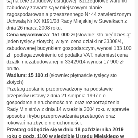
są na cele zabudowy usługowej. Szczegółowe warunki
zabudowy zawarte są w miejscowym planie
zagospodarowania przestrzennego Nr 44 zatwierdzonym
Uchwałą Nr XXII/191/08 Rady Miejskiej w Suwałkach z
dnia 26 marca 2008 roku.
Cena wywoławcza: 151 000 zł
(słownie: sto pięćdziesiąt
jeden tysięcy złotych), w tym: cena działki nr 33308/4,
zabudowanej budynkiem gospodarczym, wynosi 133 100
zł i podlega zwolnieniu od podatku VAT, natomiast cena
działki niezabudowanej nr 33429/14 wynosi 17 900 zł
brutto.
Wadium: 15 100 zł
(słownie: piętnaście tysięcy sto
złotych).
Przetarg zostanie przeprowadzony na podstawie
przepisów ustawy z dnia 21 sierpnia 1997 r. o
gospodarce nieruchomościami oraz rozporządzenia
Rady Ministrów z dnia 14 września 2004 roku w sprawie
sposobu i trybu przeprowadzania przetargów oraz
rokowań na zbycie nieruchomości.
Przetarg odbędzie się w dniu 18 października 2019
roku o godz. 1100 w siedzibie Urzędu Miejskiego w