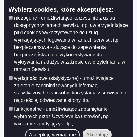
31946/16, położona w Obrębie nr 7 w Suwałkach.
Wybierz cookies, które akceptujesz:
Ogłoszenie z dnia 2026-05-26 Ogłoszenie o IV
niezbędne - umożliwiające korzystanie z usług
przetargu ustnym nieograniczonym, działka nr 35388,
dostępnych w ramach serwisu, np. uwierzytelniające
położona w Obrębie nr 7 w Suwałkach.
pliki cookies wykorzystywane do usług
Ogłoszenie z dnia 2026-05-26 Ogłoszenie o IV
wymagających logowania w ramach serwisu, itp.
przetargu ustnym nieograniczonym, działka nr 35378,
bezpieczeństwa - służące do zapewnienia
położona w Obrębie nr 7 w Suwałkach.
bezpieczeństwa, np. wykorzystywane do
Ogłoszenie z dnia 2026-05-13 Wykaz nieruchomości
wykrywania nadużyć w zakresie uwierzytelniania w
stanowiącej własność Miasta Suwałk przeznaczonej
ramach Serwisu;
do sprzedaży w drodze bezprzetargowej (działka nr
wydajnościowe (statystyczne) - umożliwiające
25762/16).
zbieranie zanonimizowanych informacji
Ogłoszenie z dnia 2026-05-06 Wykaz nr 10/2026
statystycznych o sposobie korzystania z serwisu, np.
nieruchomości stanowiących własność Gminy Miasta
najczęściej odwiedzane strony, itp.;
Suwałki przeznaczonych do najmu i dzierżawy.
funkcjonalne - umożliwiające zapamiętanie
Ogłoszenie z dnia 2026-05-05 Wykaz nieruchomości
wybranych przez Użytkownika ustawień, np.
stanowiącej własność Miasta Suwałk przeznaczonej
wyrażone zgody, język, itp.;
do sprzedaży w drodze przetargu ustnego
nieograniczonego (działka nr 11378/2 i 11377/5).
Akceptuję wymagane
Akceptuję