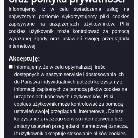
Ogłoszenie z dnia 2026-05-28 Wykaz nr 11/2026
nieruchomości stanowiących własność Gminy Miasta
Informujemy, iż w celu świadczenia usług na
Suwałki przeznaczonych do najmu i dzierżawy.
najwyższym poziomie wykorzystujemy pliki cookies
zapisywane na urządzeniach użytkowników. Pliki
Ogłoszenie z dnia 2026-05-27 Wykaz nieruchomości
cookies użytkownik może kontrolować za pomocą
stanowiących własność Miasta Suwałk
przeznaczonych do sprzedaży w drodze
wyrażanej zgody oraz ustawień swojej przeglądarki
bezprzetargowej na rzecz dotychczasowego
internetowej.
dzierżawcy (działki nr 10353, 11762).
Akceptuję:
Ogłoszenie z dnia 2026-05-27 Wykaz nieruchomości
Informujemy, że w celu optymalizacji treści
stanowiącej własność Miasta Suwałk przeznaczonej
dostępnych w naszym serwisie i dostosowania ich
do sprzedaży w drodze bezprzetargowej (działka nr
do Państwa indywidualnych potrzeb korzystamy z
23648/16).
informacji zapisanych za pomocą plików cookies na
Ogłoszenie z dnia 2026-05-26 Ogłoszenie o II
urządzeniach końcowych użytkowników. Pliki
przetargu ustnym nieograniczonym, działki nr
cookies użytkownik może kontrolować za pomocą
31946/20, 31946/21, 31946/22, 31946/23, 31946/24,
ustawień swojej przeglądarki internetowej. Dalsze
31946/25, 31946/26, położone w Obrębie nr 7 w
korzystanie z naszego serwisu internetowego bez
Suwałkach.
zmiany ustawień przeglądarki internetowej oznacza,
Ogłoszenie z dnia 2026-05-26 Ogłoszenie o III
iż użytkownik akceptuje stosowanie plików cookies.
przetargu ustnym nieograniczonym, działka nr