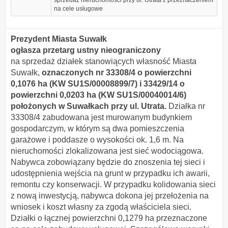
sprzedaż nieruchomości przy ul. Utrata z przeznaczeniem
na cele usługowe
Prezydent Miasta Suwałk
ogłasza przetarg ustny nieograniczony
na sprzedaż działek stanowiących własność Miasta
Suwałk,
oznaczonych nr 33308/4 o powierzchni
0,1076 ha (KW SU1S/00008899/7) i 33429/14 o
powierzchni 0,0203 ha (KW SU1S/00040014/6)
położonych w Suwałkach przy ul. Utrata.
Działka nr
33308/4 zabudowana jest murowanym budynkiem
gospodarczym, w którym są dwa pomieszczenia
garażowe i poddasze o wysokości ok. 1,6 m. Na
nieruchomości zlokalizowana jest sieć wodociągowa.
Nabywca zobowiązany będzie do znoszenia tej sieci i
udostępnienia wejścia na grunt w przypadku ich awarii,
remontu czy konserwacji. W przypadku kolidowania sieci
z nową inwestycją, nabywca dokona jej przełożenia na
wniosek i koszt własny za zgodą właściciela sieci.
Działki o łącznej powierzchni 0,1279 ha przeznaczone