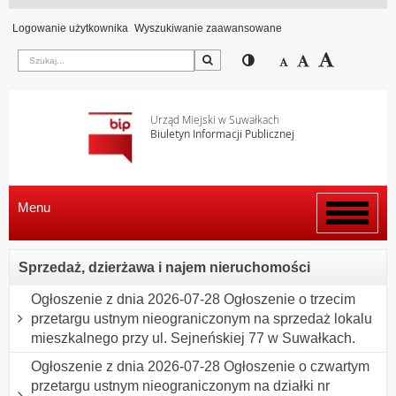
Logowanie użytkownika
Wyszukiwanie zaawansowane
Szukaj
Przełącz pomiędzy wi
Zmniejsz czcion
Domyślny rozm
Zwiększ c
Urząd Miejski w Suwałkach
Biuletyn Informacji Publicznej
Menu
Włącz
menu
Sprzedaż, dzierżawa i najem nieruchomości
Ogłoszenie z dnia 2026-07-28 Ogłoszenie o trzecim
przetargu ustnym nieograniczonym na sprzedaż lokalu
mieszkalnego przy ul. Sejneńskiej 77 w Suwałkach.
Ogłoszenie z dnia 2026-07-28 Ogłoszenie o czwartym
przetargu ustnym nieograniczonym na działki nr