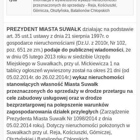
Tytuł
Informacja o wywieszeniu wykazu nieruchomości
przeznaczonych do sprzedaży - Reja, Kościuszki,
Górnicza, Olsztyńska, Batalionów Chłopskich
PREZYDENT MIASTA SUWAŁK
działając na podstawie
art. 35 ust.1 ustawy z dnia 21 sierpnia 1997r. o
gospodarce nieruchomościami (Dz.U. z 2010r, Nr 102,
poz. 651 ze zm.)
podaje do publicznej wiadomości
, że
w dniu 05 lutego 2013 roku w siedzibie Urzędu
Miejskiego w Suwałkach, przy ul. Mickiewicza 1 na
tablicy ogłoszeń wywieszony został na okres 21 dni (od
05.02.2014r. do 26.02.2014r.)
wykaz nieruchomości
stanowiących własność Miasta Suwałk
przeznaczonych do sprzedaży w drodze przetargu na
cele zabudowy usługowej oraz w drodze
bezprzetargowej na polepszenie warunków
zagospodarowania działek przyległych
(Zarządzenie
Prezydenta Miasta Suwałk Nr 1098/2014 z dnia
05.02.2014 roku). Dotyczy nieruchomości położonych w
Suwałkach przy ul. Reja, Kościuszki, Górniczej,
Olsztyńskiej i Batalionów Chłopskich.