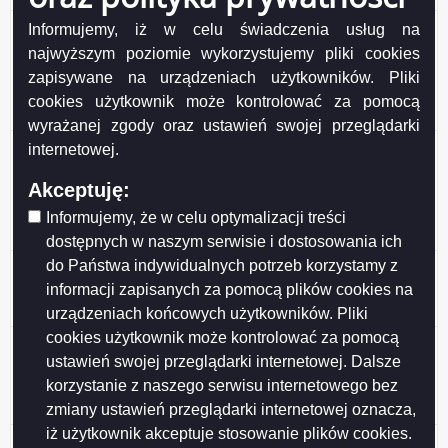
Ogłoszenie z dnia 2026-06-17 Wykaz nieruchomości
Informujemy, iż w celu świadczenia usług na
stanowiącej własność Miasta Suwałk przeznaczonej
najwyższym poziomie wykorzystujemy pliki cookies
do sprzedaży w drodze przetargu ustnego
zapisywane na urządzeniach użytkowników. Pliki
nieograniczonego (działki nr 35877, 35878, 35879,
cookies użytkownik może kontrolować za pomocą
35880, 35881/2, 35882/1)..
wyrażanej zgody oraz ustawień swojej przeglądarki
Ogłoszenie z dnia 2026-06-17 Wykaz nieruchomości
internetowej.
stanowiących własność Miasta Suwałk
Akceptuję:
przeznaczonych do sprzedaży w drodze przetargu
ustnego nieograniczonego (działka nr 11581/4,
Informujemy, że w celu optymalizacji treści
11579/3, 11580/2, 11577).
dostępnych w naszym serwisie i dostosowania ich
do Państwa indywidualnych potrzeb korzystamy z
Ogłoszenie z dnia 2026-06-16 Wykaz nr 12/2026
nieruchomości stanowiących własność Gminy Miasta
informacji zapisanych za pomocą plików cookies na
Suwałki przeznaczonych do najmu i dzierżawy.
urządzeniach końcowych użytkowników. Pliki
cookies użytkownik może kontrolować za pomocą
Ogłoszenie z dnia 2026-06-10 Wykaz lokali
ustawień swojej przeglądarki internetowej. Dalsze
stanowiących własność Miasta Suwałk
korzystanie z naszego serwisu internetowego bez
przeznaczonych do sprzedaży w drodze
bezprzetargowej na rzecz najemców.
zmiany ustawień przeglądarki internetowej oznacza,
iż użytkownik akceptuje stosowanie plików cookies.
Ogłoszenie z dnia 2026-05-28 Wykaz nr 11/2026