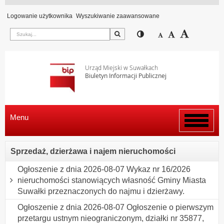
Logowanie użytkownika
Wyszukiwanie zaawansowane
Szukaj
Przełącz pomiędzy wi
Zmniejsz czcion
Domyślny rozm
Zwiększ c
Urząd Miejski w Suwałkach
Biuletyn Informacji Publicznej
Menu
Włącz
menu
Sprzedaż, dzierżawa i najem nieruchomości
Ogłoszenie z dnia 2026-08-07 Wykaz nr 16/2026
nieruchomości stanowiących własność Gminy Miasta
Suwałki przeznaczonych do najmu i dzierżawy.
Ogłoszenie z dnia 2026-08-07 Ogłoszenie o pierwszym
przetargu ustnym nieograniczonym, działki nr 35877,