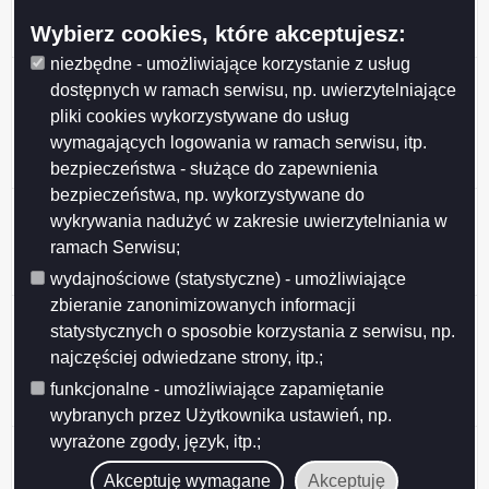
nieruchomości stanowiących własność Gminy Miasta
Wybierz cookies, które akceptujesz:
Suwałki przeznaczonych do najmu i dzierżawy.
niezbędne - umożliwiające korzystanie z usług
Ogłoszenie z dnia 2026-05-27 Wykaz nieruchomości
dostępnych w ramach serwisu, np. uwierzytelniające
stanowiących własność Miasta Suwałk
pliki cookies wykorzystywane do usług
przeznaczonych do sprzedaży w drodze
wymagających logowania w ramach serwisu, itp.
bezprzetargowej na rzecz dotychczasowego
bezpieczeństwa - służące do zapewnienia
dzierżawcy (działki nr 10353, 11762).
bezpieczeństwa, np. wykorzystywane do
Ogłoszenie z dnia 2026-05-27 Wykaz nieruchomości
wykrywania nadużyć w zakresie uwierzytelniania w
stanowiącej własność Miasta Suwałk przeznaczonej
ramach Serwisu;
do sprzedaży w drodze bezprzetargowej (działka nr
23648/16).
wydajnościowe (statystyczne) - umożliwiające
zbieranie zanonimizowanych informacji
Ogłoszenie z dnia 2026-05-26 Ogłoszenie o II
statystycznych o sposobie korzystania z serwisu, np.
przetargu ustnym nieograniczonym, działki nr
najczęściej odwiedzane strony, itp.;
31946/20, 31946/21, 31946/22, 31946/23, 31946/24,
31946/25, 31946/26, położone w Obrębie nr 7 w
funkcjonalne - umożliwiające zapamiętanie
Suwałkach.
wybranych przez Użytkownika ustawień, np.
wyrażone zgody, język, itp.;
Ogłoszenie z dnia 2026-05-26 Ogłoszenie o III
przetargu ustnym nieograniczonym, działka nr
Akceptuję wymagane
Akceptuję