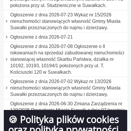
położona przy ul. Studzieniczne w Suwałkach.
Ogłoszenie z dnia 2026-07-23 Wykaz nr 15/2026
nieruchomości stanowiących własność Gminy Miasta
Suwałki przeznaczonych do najmu i dzierżawy.
Ogłoszenie z dnia 2026-07-21
Ogłoszenie z dnia 2026-07-08 Ogłoszenie o II
rokowaniach na sprzedaż zabudowanej nieruchomości
stanowiącej własność Skarbu Państwa, działka nr
10192, 10193, 10194/1 położonych przy ul. T.
Kościuszki 120 w Suwałkach.
Ogłoszenie z dnia 2026-07-02 Wykaz nr 13/2026
nieruchomości stanowiących własność Gminy Miasta
Suwałki przeznaczonych do najmu i dzierżawy.
Ogłoszenie z dnia 2026-06-30 Zmiana Zarządzenia nr
129/2025 Prezydenta Miasta Suwałk z dnia 07 kwietnia
🍪 Polityka plików cookies
2025 r. w sprawie ustalenia formularza wniosku o
udzielenie bonifikaty w ramach programu "Działki
oraz polityka prywatności
budowlane dla młodych w Suwałkach" .