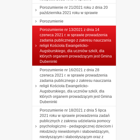
Porozumienie nr 21/2021 roku z dnia 20
października 2021 roku w sprawie
Porozumienie
Porozumienie nr 13/2021 z dnia 14
czerwca 2021 r. w sprawie prowadzenia
zadania publicznego z zakresu nauczania
religii Kościoła Ewangelicko-
Augsburskiego, dla uczniów szkół, dla
których organem prowadzącym jest Gmina
Dubeninki
Porozumienie nr 16/2021 z dnia 28
czerwca 2021 r. w sprawie prowadzenia
zadania publicznego z zakresu nauczania
religii Kościoła Ewangelicko-
Augsburskiego, dla uczniów szkół, dla
których organem prowadzącym jest Gmina
Dubeninki
Porozumienie nr 18/2021 z dnia 5 lipca
2021 roku w sprawie prowadzenia zadań
publicznych z zakresu udzielania pomocy
psychologiczno - pedagogicznej dzieciom i
młodzieży niewidomym i słabowidzącym,
niesłyszącym i słabosłyszącym oraz z