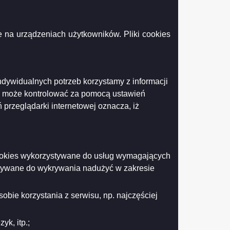
zakresu organizacji zajęć wczesnego wspomagania rozwoju dziecka
 na urządzeniach użytkowników. Pliki cookies
Drukuj
Drukuj do PDF
ndywidualnych potrzeb korzystamy z informacji
k może kontrolować za pomocą ustawień
 przeglądarki internetowej oznacza, iż
 cookies wykorzystywane do usług wymagających
stywane do wykrywania nadużyć w zakresie
obie korzystania z serwisu, np. najczęściej
k, itp.;