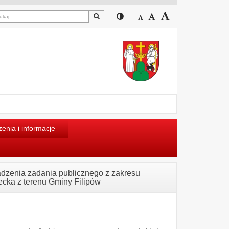
Szukaj
Przełącz pomiędzy widokiem
Zmniejsz czcionkę
Domyślny rozmiar cz
Zwiększ czcion
enia i informacje
adzenia zadania publicznego z zakresu
ecka z terenu Gminy Filipów