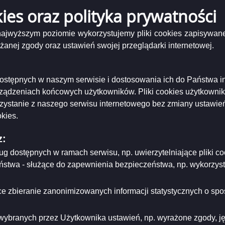
ącznika
enie nr 19/2021 z dnia 31 sierpnia 2021 r. w sprawie prowadzenia zadania publicznego z 
kies oraz polityka prywatności
ka z terenu Gminy Filipów
ozumienie
2021
niający:
Urząd Miejski w Suwałkach
 najwyższym poziomie wykorzystujemy pliki cookies zapisywane
ający/odpowiadający:
Dorota Sidorowicz - Naczelnik Wydziału Oświaty i
a
nej zgody oraz ustawień swojej przeglądarki internetowej.
ania
tworzenia:
2021-08-31
rpnia
dzający:
Ewelina Suchocka
1
dyfikacji:
2021-12-14
i dostępnych w naszym serwisie i dostosowania ich do Państwa i
ował:
Ewelina Suchocka
rządzeniach końcowych użytkowników. Pliki cookies użytkowni
likacji:
2021-09-23
rzystanie z naszego serwisu internetowego bez zmiany ustawień
ria strony
kies.
z:
ług dostępnych w ramach serwisu, np. uwierzytelniające pliki
eństwa - służące do zapewnienia bezpieczeństwa, np. wykorzy
e zbieranie zanonimizowanych informacji statystycznych o spos
wybranych przez Użytkownika ustawień, np. wyrażone zgody, języ