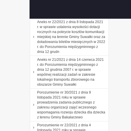
Porozumienie nr 27/2021 z dnia 8
listopada 2021 r. w sprawie
Porozumienie nr 31/2021 z dnia
Aneks nr 22/2021 z dnia 8 listopada 2021
r. w sprawie ustalenia wysokości dotacji
rocznych na pokrycie kosztów komunikacji
miejskiej na terenie Gminy Suwałki oraz za
doładowania biletów miesięcznych w 2022
r. do Porozumienia międzygminnego z
dnia 12 grudn
Aneks nr 21/2021 z dnia 14 czerwca 2021
r. do Porozumienia międzygminnego z
dnia 12 grudnia 2007 r. w sprawie
wspólnej realizacji zadań w zakresie
lokalnego transportu zbiorowego na
obszarze Gminy Suwałki
Porozumienie nr 30/2021 z dnia 9
listopada 2021 roku w sprawie
prowadzenia zadania publicznego z
zakresu organizacji zajęć wczesnego
wspomagania rozwoju dziecka dla dziecka
z terenu Gminy Bakałarzewo
Porozumienie nr 22/2021 z dnia 4
listopada 2021 roku w sprawie