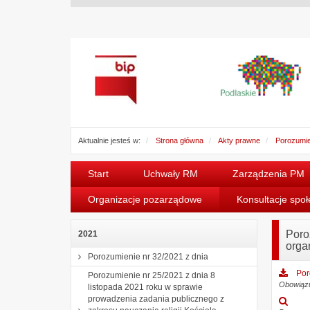
Aktualnie jesteś w:
Strona główna
Akty prawne
Porozumie
Start
Uchwały RM
Zarządzenia PM
Organizacje pozarządowe
Konsultacje spo
Poro
2021
orga
Porozumienie nr 32/2021 z dnia
Por
Porozumienie nr 25/2021 z dnia 8
Obowiąz
listopada 2021 roku w sprawie
prowadzenia zadania publicznego z
Pod