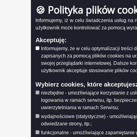
zakresu nauczania religii Kościoła
zał
Porozumi
Ewangelicko-Augsburskiego dla uczniów
🍪 Polityka plików coo
dla dziec
Por
szkół, dla których organem prowadzącym
nr
jest Gmina Gołdap
19/
Udostęp
Informujemy, iż w celu świadczenia usług na
z
Porozumienie nr 29/2021 z dnia 9
Wytwarz
dni
użytkownik może kontrolować za pomocą wyraża
listopada 2021 roku w sprawie
Wychow
31
prowadzenia zadania publicznego z
Data wy
sie
Akceptuję:
zakresu nauczania religii Kościoła
Wprowa
202
Ewangelicko-Augsburskiego, dla uczniów
Data mo
r.
Informujemy, że w celu optymalizacji treśc
szkół, dla których organem prowadzącym
Opublik
pdf
jest Gmina Dubeninki
zapisanych za pomocą plików cookies na u
Data pub
swojej przeglądarki internetowej. Dalsze ko
Porozumienie nr 26/2021 z dnia 8
listopada 2021 roku w sprawie
Histo
użytkownik akceptuje stosowanie plików coo
Porozumienie nr 24/2021 z dnia 8
listopada 2021 roku w sprawie
Wybierz cookies, które akceptujes
prowadzenia zadania publicznego z
niezbędne - umożliwiające korzystanie z us
zakresu nauczania religii Kościoła
Staroobrzędowego dla uczniów szkół, dla
logowania w ramach serwisu, itp. bezpiecz
których organem prowadzącym jest Gmina
uwierzytelniania w ramach Serwisu;
Jeleniewo
wydajnościowe (statystyczne) - umożliwiając
Porozumienie nr 23/2021 z dnia 8
listopada 2021 r. w sprawie
odwiedzane strony, itp.;
Porozumienie
funkcjonalne - umożliwiające zapamiętanie 