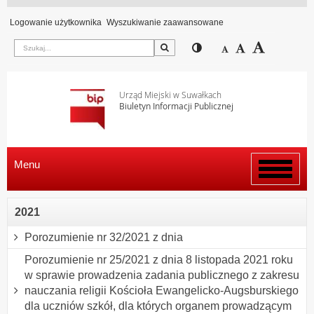
Logowanie użytkownika
Wyszukiwanie zaawansowane
Szukaj
Przełącz pomiędzy wi
Zmniejsz czcion
Domyślny rozm
Zwiększ c
Urząd Miejski w Suwałkach
Biuletyn Informacji Publicznej
Menu
Włącz
menu
2021
Porozumienie nr 32/2021 z dnia
Porozumienie nr 25/2021 z dnia 8 listopada 2021 roku
w sprawie prowadzenia zadania publicznego z zakresu
nauczania religii Kościoła Ewangelicko-Augsburskiego
dla uczniów szkół, dla których organem prowadzącym