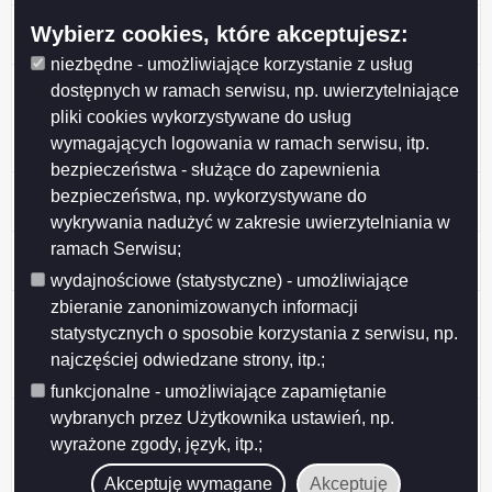
Porozumienie nr 9/2021 z dnia 24 maja 2021 roku w
Wybierz cookies, które akceptujesz:
sprawie
niezbędne - umożliwiające korzystanie z usług
Porozumienie nr 8/2021 z dnia 10 maja 2021 roku w
dostępnych w ramach serwisu, np. uwierzytelniające
sprawie prowadzenia zadania publicznego z zakresu
pliki cookies wykorzystywane do usług
organizacji zajęć wczesnego wspomagania rozwoju
wymagających logowania w ramach serwisu, itp.
dziecka dla dziecka z terenu Gminy Suwałki
bezpieczeństwa - służące do zapewnienia
Porozumienie nr 7/2021 z dnia 10 maja 2021 r. w
bezpieczeństwa, np. wykorzystywane do
sprawie
wykrywania nadużyć w zakresie uwierzytelniania w
Porozumienie nr 4/2021 z dnia 17 marca 2021 r. w
ramach Serwisu;
sprawie po
wydajnościowe (statystyczne) - umożliwiające
zbieranie zanonimizowanych informacji
Porozumienie nr 6/2021 z dnia 29 marca 2021 r. w
sprawie prowadzenia zadania publicznego z zakresu
statystycznych o sposobie korzystania z serwisu, np.
organizacji zajęć wczesnego wspomagania rozwoju
najczęściej odwiedzane strony, itp.;
dziecka dla dziecka z terenu Gminy Sejny
funkcjonalne - umożliwiające zapamiętanie
Porozumienie nr 5/2021 z dnia 26 marca 2021 roku w
wybranych przez Użytkownika ustawień, np.
sprawie prowadzenia zadania publicznego z zakresu
wyrażone zgody, język, itp.;
organizacji zajęć wczesnego wspomagania rozwoju
Akceptuję wymagane
Akceptuję
dziecka dla dziecka z terenu Gminy Krasnopol