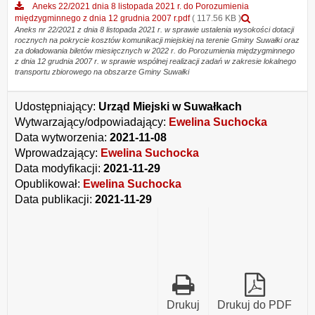
Aneks 22/2021 dnia 8 listopada 2021 r. do Porozumienia
Podgląd
międzygminnego z dnia 12 grudnia 2007 r.pdf
( 117.56 KB )
załącznika
Aneks nr 22/2021 z dnia 8 listopada 2021 r. w sprawie ustalenia wysokości dotacji
rocznych na pokrycie kosztów komunikacji miejskiej na terenie Gminy Suwałki oraz
Aneks
za doładowania biletów miesięcznych w 2022 r. do Porozumienia międzygminnego
22/2021
z dnia 12 grudnia 2007 r. w sprawie wspólnej realizacji zadań w zakresie lokalnego
dnia
transportu zbiorowego na obszarze Gminy Suwałki
8
listopada
2021
Udostępniający:
Urząd Miejski w Suwałkach
r.
Wytwarzający/odpowiadający:
Ewelina Suchocka
do
Data wytworzenia:
2021-11-08
Porozumienia
międzygminne
Wprowadzający:
Ewelina Suchocka
z
Data modyfikacji:
2021-11-29
dnia
Opublikował:
Ewelina Suchocka
12
grudnia
Data publikacji:
2021-11-29
2007
r.pdf
Drukuj
Drukuj do PDF