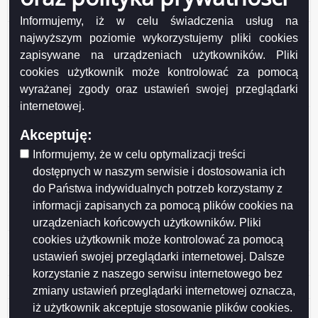
z Zesp
Informujemy, iż w celu świadczenia usług na
Porozumienie nr 17/2021 z dnia 30 czerwca 2021 roku
najwyższym poziomie wykorzystujemy pliki cookies
w sprawie prowadzenia zadania publicznego z zakresu
zapisywane na urządzeniach użytkowników. Pliki
nauczania religii Kościoła Ewangelicko-
cookies użytkownik może kontrolować za pomocą
Augsburskiego, dla uczniów szkół, dla których
wyrażanej zgody oraz ustawień swojej przeglądarki
organem prowadzącym jest Gmina Przerośl
internetowej.
Porozumienie nr 15/2021 z dnia 22 czerwca 2021 r. w
Akceptuję:
sprawie prowadzenia zadania publicznego z zakresu
nauczania religii Kościoła Ewangelicko-
Informujemy, że w celu optymalizacji treści
Augsburskiego, dla uczniów szkół, dla których
dostępnych w naszym serwisie i dostosowania ich
organem prowadzącym jest Gmina Dubeninki
do Państwa indywidualnych potrzeb korzystamy z
Porozumienie nr 14/2021 z dnia 14 czerwca 2021 roku
informacji zapisanych za pomocą plików cookies na
w sprawie
urządzeniach końcowych użytkowników. Pliki
cookies użytkownik może kontrolować za pomocą
Porozumienie nr 13/2021 z
ustawień swojej przeglądarki internetowej. Dalsze
Porozumienie nr 12/2021 z dnia 14
korzystanie z naszego serwisu internetowego bez
Porozumienie nr 11/2021 z
zmiany ustawień przeglądarki internetowej oznacza,
iż użytkownik akceptuje stosowanie plików cookies.
Porozumienie nr 10/2021 z dnia