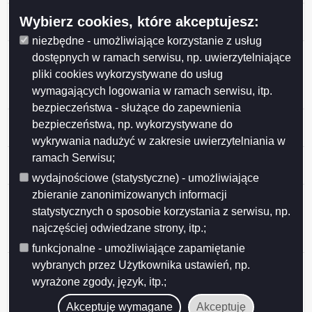
Porozumienie nr 9/2021 z dnia 24 maja 2021 roku w
Wybierz cookies, które akceptujesz:
sprawie
niezbędne - umożliwiające korzystanie z usług
Porozumienie nr 8/2021 z dnia 10 maja 2021 roku w
dostępnych w ramach serwisu, np. uwierzytelniające
sprawie prowadzenia zadania publicznego z zakresu
pliki cookies wykorzystywane do usług
organizacji zajęć wczesnego wspomagania rozwoju
wymagających logowania w ramach serwisu, itp.
dziecka dla dziecka z terenu Gminy Suwałki
bezpieczeństwa - służące do zapewnienia
Porozumienie nr 7/2021 z dnia 10 maja 2021 r. w
bezpieczeństwa, np. wykorzystywane do
sprawie
wykrywania nadużyć w zakresie uwierzytelniania w
Porozumienie nr 4/2021 z dnia 17 marca 2021 r. w
ramach Serwisu;
sprawie po
wydajnościowe (statystyczne) - umożliwiające
zbieranie zanonimizowanych informacji
Porozumienie nr 6/2021 z dnia 29 marca 2021 r. w
sprawie prowadzenia zadania publicznego z zakresu
statystycznych o sposobie korzystania z serwisu, np.
organizacji zajęć wczesnego wspomagania rozwoju
najczęściej odwiedzane strony, itp.;
dziecka dla dziecka z terenu Gminy Sejny
funkcjonalne - umożliwiające zapamiętanie
Porozumienie nr 5/2021 z dnia 26 marca 2021 roku w
wybranych przez Użytkownika ustawień, np.
sprawie prowadzenia zadania publicznego z zakresu
wyrażone zgody, język, itp.;
organizacji zajęć wczesnego wspomagania rozwoju
Akceptuję wymagane
Akceptuję
dziecka dla dziecka z terenu Gminy Krasnopol