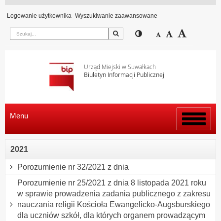
Logowanie użytkownika
Wyszukiwanie zaawansowane
Szukaj
Przełącz pomiędzy wi
Zmniejsz czcion
Domyślny rozm
Zwiększ c
Urząd Miejski w Suwałkach
Biuletyn Informacji Publicznej
Menu
Włącz
menu
2021
Porozumienie nr 32/2021 z dnia
Porozumienie nr 25/2021 z dnia 8 listopada 2021 roku
w sprawie prowadzenia zadania publicznego z zakresu
nauczania religii Kościoła Ewangelicko-Augsburskiego
dla uczniów szkół, dla których organem prowadzącym