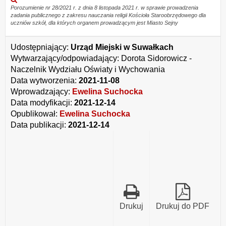
załącznika
Porozumienie nr 28/2021 r. z dnia 8 listopada 2021 r. w sprawie prowadzenia
zadania publicznego z zakresu nauczania religii Kościoła Staroobrzędowego dla
Porozumienie
uczniów szkół, dla których organem prowadzącym jest Miasto Sejny
nr
28/2021
r.
Udostępniający:
Urząd Miejski w Suwałkach
z
Wytwarzający/odpowiadający:
Dorota Sidorowicz -
dnia
8
Naczelnik Wydziału Oświaty i Wychowania
listopada
Data wytworzenia:
2021-11-08
2021
Wprowadzający:
Ewelina Suchocka
r.pdf
Data modyfikacji:
2021-12-14
Opublikował:
Ewelina Suchocka
Data publikacji:
2021-12-14
Drukuj
Drukuj do PDF