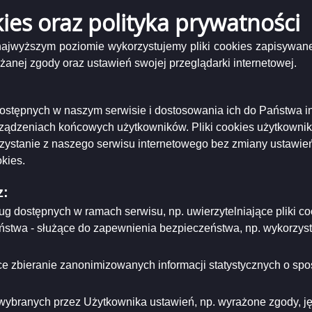
ający/odpowiadający:
Aneta Zamaro - Wydział Ochrony Środowiska
CAT.doc
kies oraz polityka prywatności
tworzenia:
2023-12-06
dzający:
Michał Nowicki
dyfikacji:
2023-12-06
 najwyższym poziomie wykorzystujemy pliki cookies zapisywane
ował:
Michał Nowicki
nej zgody oraz ustawień swojej przeglądarki internetowej.
likacji:
2023-12-06
ria strony
i dostępnych w naszym serwisie i dostosowania ich do Państwa i
rządzeniach końcowych użytkowników. Pliki cookies użytkowni
rzystanie z naszego serwisu internetowego bez zmiany ustawień
kies.
z:
ług dostępnych w ramach serwisu, np. uwierzytelniające pliki
eństwa - służące do zapewnienia bezpieczeństwa, np. wykorzy
e zbieranie zanonimizowanych informacji statystycznych o spos
wybranych przez Użytkownika ustawień, np. wyrażone zgody, języ