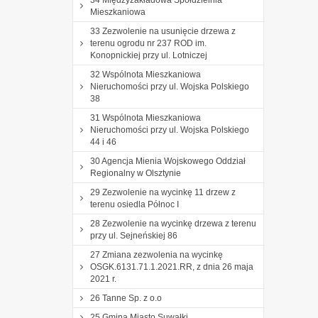
Mieszkaniowa
33 Zezwolenie na usunięcie drzewa z
terenu ogrodu nr 237 ROD im.
Konopnickiej przy ul. Lotniczej
32 Wspólnota Mieszkaniowa
Nieruchomości przy ul. Wojska Polskiego
38
31 Wspólnota Mieszkaniowa
Nieruchomości przy ul. Wojska Polskiego
44 i 46
30 Agencja Mienia Wojskowego Oddział
Regionalny w Olsztynie
29 Zezwolenie na wycinkę 11 drzew z
terenu osiedla Północ I
28 Zezwolenie na wycinkę drzewa z terenu
przy ul. Sejneńskiej 86
27 Zmiana zezwolenia na wycinkę
OSGK.6131.71.1.2021.RR, z dnia 26 maja
2021 r.
26 Tanne Sp. z o.o
25 Gmina Miasto Suwałki,