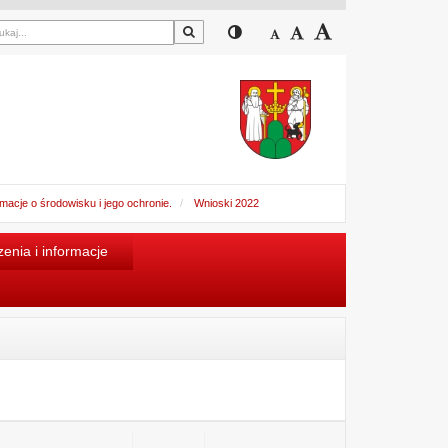
Szukaj
Przełącz pomiędzy widokiem
Zmniejsz czcionkę
Domyślny rozmiar cz
Zwiększ czcion
acje o środowisku i jego ochronie.
Wnioski 2022
enia i informacje