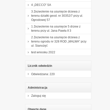
4 „DECCO” SA
3 Zezwolenie na usunięcie drzewa z
terenu działki geod. nr 30352/7 przy ul.
Ogrodowej 57
1 Zezwolenie na usunięcie 5 drzew z
terenu przy ul. Jana Pawła II 3
2 Zezwolenie na usunięcie drzewa z
terenu ogrodu nr 328 ROD „MALWA” przy
ul. Sianożęć
test wniosku 2022
Licznik odwiedzin
Odwiedzana: 220
Administracja
Zaloguj się
Otwarte dane