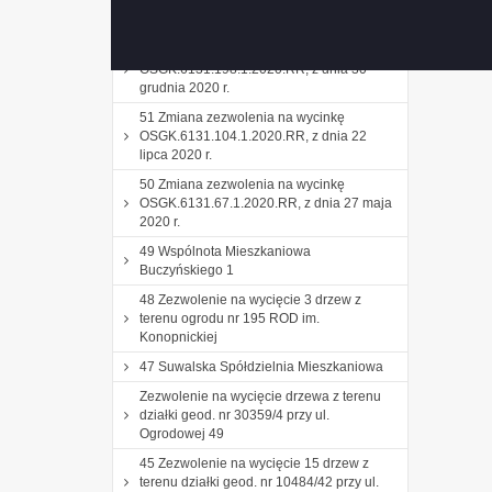
53 Zezwolenie na wycięcie drzewa z
terenu przy ul. Buczyńskiego 1
52 Zmiana zezwolenia na wycinkę
OSGK.6131.198.1.2020.RR, z dnia 30
grudnia 2020 r.
51 Zmiana zezwolenia na wycinkę
OSGK.6131.104.1.2020.RR, z dnia 22
lipca 2020 r.
50 Zmiana zezwolenia na wycinkę
OSGK.6131.67.1.2020.RR, z dnia 27 maja
2020 r.
49 Wspólnota Mieszkaniowa
Buczyńskiego 1
48 Zezwolenie na wycięcie 3 drzew z
terenu ogrodu nr 195 ROD im.
Konopnickiej
47 Suwalska Spółdzielnia Mieszkaniowa
Zezwolenie na wycięcie drzewa z terenu
działki geod. nr 30359/4 przy ul.
Ogrodowej 49
45 Zezwolenie na wycięcie 15 drzew z
terenu działki geod. nr 10484/42 przy ul.