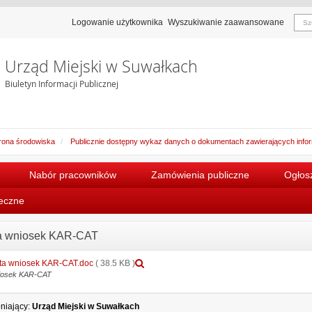
Logowanie użytkownika
Wyszukiwanie zaawansowane
Urząd Miejski w Suwałkach
Biuletyn Informacji Publicznej
ona środowiska
Publicznie dostępny wykaz danych o dokumentach zawierających inform
Nabór pracowników
Zamówienia publiczne
Ogłosz
łeczne
a wniosek KAR-CAT
Podgląd
ta wniosek KAR-CAT.doc
( 38.5 KB )
załącznika
niosek KAR-CAT
Karta
wniosek
niający:
Urząd Miejski w Suwałkach
KAR-