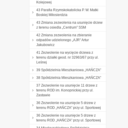
Kolejowej
43 Parafia Rzymskokatolicka P. W. Matki
Boskiej Miłosierdzia
43 Zmiana zezwolenia na usunięcie drzew
z terenu osiedla „Centrum” SSM
42 Zmiana zezwolenia na zbieranie
odpadów udzielonego „AJR” Artur
Jakubowicz
41 Zezwolenie na wycięcie drzewa z
terenu działki geod. nr 32963/67 przy ul.
Leśnej
39 Spółdzielnia Mieszkaniowa „HAŃCZA”
38 Spółdzielnia Mieszkaniowa „HAŃCZA”
37 Zezwolenie na usunięcie 11 drzew z
terenu ROD im. Konopnickiej przy ul.
Zastawie
36 Zezwolenie na usunięcie 5 drzew z
terenu ROD „HAŃCZA” przy ul. Sportowej
36 Zezwolenie na usunięcie 5 drzew z
terenu ROD „HAŃCZA” przy ul. Sportowej
34 Międzyzakładowa Spółdzielnia