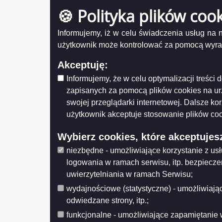
Karta wniosek PDM
Wytwarz
🍪 Polityka plików coo
Data wy
Karta wniosek KAR-CAT
Wprowa
Karta wniosek FM FORTE S.A
Data mo
Informujemy, iż w celu świadczenia usług na
Opublik
64 Suwalska Spółdzielnia Mieszkaniowa
użytkownik może kontrolować za pomocą wyraża
Data pub
63 ANTWERP FP Sp. z o.o.
Akceptuję:
Histo
62 Tanne Sp. z o.o
Informujemy, że w celu optymalizacji treśc
61 Fabryki Mebli Forte S.A
zapisanych za pomocą plików cookies na u
60 NORTH-TECH Zbigniew Mazurkiewicz
swojej przeglądarki internetowej. Dalsze ko
1 Przedsiębiorstwo Wodociągów i
użytkownik akceptuje stosowanie plików coo
Kanalizacji w Suwałkach Sp. z o.o.
58 Polski Koncern Naftowy „ORLEN” SA
Wybierz cookies, które akceptujes
57 Agencja Mienia Wojskowego Oddział
niezbędne - umożliwiające korzystanie z us
Regionalny w Olsztynie
logowania w ramach serwisu, itp. bezpiecz
56 Agencja Mienia Wojskowego Oddział
uwierzytelniania w ramach Serwisu;
Regionalny w Olsztynie
55 „BUDIMEX” SA Oddział Usług
wydajnościowe (statystyczne) - umożliwiając
Sprzętowych w Pruszkowie
odwiedzane strony, itp.;
54 „PADMA ART” Sp z o. o. sp. k.
funkcjonalne - umożliwiające zapamiętanie 