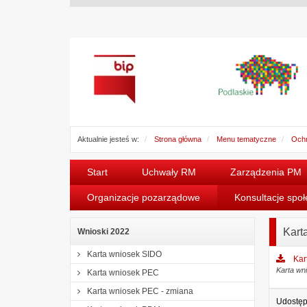
Aktualnie jesteś w:
Strona główna
Menu tematyczne
Ochr
Start
Uchwały RM
Zarządzenia PM
Organizacje pozarządowe
Konsultacje spo
Kart
Wnioski 2022
Karta wniosek SIDO
Kar
Karta w
Karta wniosek PEC
Karta wniosek PEC - zmiana
Udostęp