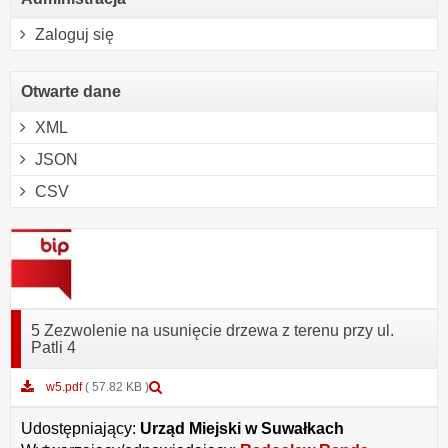
Zaloguj się
Otwarte dane
XML
JSON
CSV
5 Zezwolenie na usunięcie drzewa z terenu przy ul.
Patli 4
Podgląd
w5.pdf
( 57.82 KB )
załącznika
w5.pdf
Udostępniający:
Urząd Miejski w Suwałkach