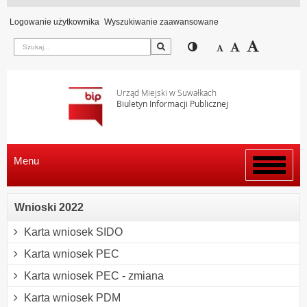
Logowanie użytkownika
Wyszukiwanie zaawansowane
Szukaj
Przełącz pomiędzy wi
Zmniejsz czcion
Domyślny rozm
Zwiększ c
Urząd Miejski w Suwałkach
Biuletyn Informacji Publicznej
Menu
Włącz
menu
Wnioski 2022
Karta wniosek SIDO
Karta wniosek PEC
Karta wniosek PEC - zmiana
Karta wniosek PDM