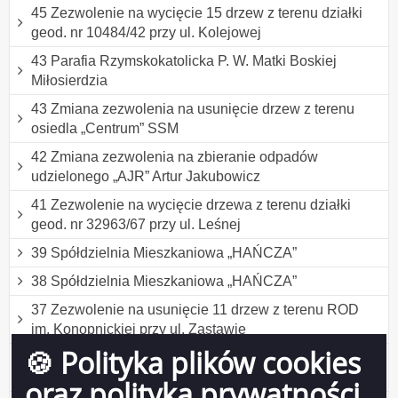
45 Zezwolenie na wycięcie 15 drzew z terenu działki
geod. nr 10484/42 przy ul. Kolejowej
43 Parafia Rzymskokatolicka P. W. Matki Boskiej
Miłosierdzia
43 Zmiana zezwolenia na usunięcie drzew z terenu
osiedla „Centrum” SSM
42 Zmiana zezwolenia na zbieranie odpadów
udzielonego „AJR” Artur Jakubowicz
41 Zezwolenie na wycięcie drzewa z terenu działki
geod. nr 32963/67 przy ul. Leśnej
39 Spółdzielnia Mieszkaniowa „HAŃCZA”
38 Spółdzielnia Mieszkaniowa „HAŃCZA”
37 Zezwolenie na usunięcie 11 drzew z terenu ROD
im. Konopnickiej przy ul. Zastawie
🍪 Polityka plików cookies
36 Zezwolenie na usunięcie 5 drzew z terenu ROD
„HAŃCZA” przy ul. Sportowej
oraz polityka prywatności