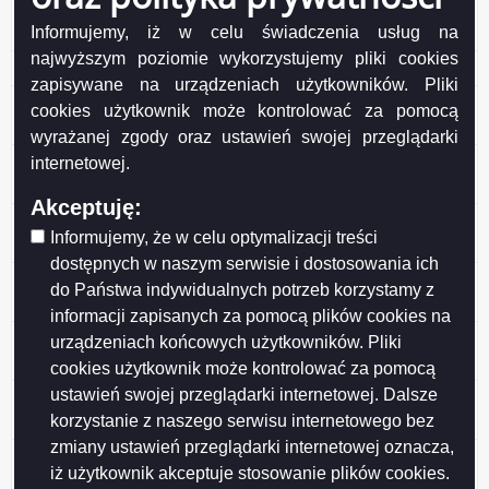
36 Zezwolenie na usunięcie 5 drzew z terenu ROD
Informujemy, iż w celu świadczenia usług na
„HAŃCZA” przy ul. Sportowej
najwyższym poziomie wykorzystujemy pliki cookies
34 Międzyzakładowa Spółdzielnia Mieszkaniowa
zapisywane na urządzeniach użytkowników. Pliki
33 Zezwolenie na usunięcie drzewa z terenu ogrodu nr
cookies użytkownik może kontrolować za pomocą
237 ROD im. Konopnickiej przy ul. Lotniczej
wyrażanej zgody oraz ustawień swojej przeglądarki
32 Wspólnota Mieszkaniowa Nieruchomości przy ul.
internetowej.
Wojska Polskiego 38
Akceptuję:
31 Wspólnota Mieszkaniowa Nieruchomości przy ul.
Informujemy, że w celu optymalizacji treści
Wojska Polskiego 44 i 46
dostępnych w naszym serwisie i dostosowania ich
30 Agencja Mienia Wojskowego Oddział Regionalny w
do Państwa indywidualnych potrzeb korzystamy z
Olsztynie
informacji zapisanych za pomocą plików cookies na
29 Zezwolenie na wycinkę 11 drzew z terenu osiedla
urządzeniach końcowych użytkowników. Pliki
Północ I
cookies użytkownik może kontrolować za pomocą
ustawień swojej przeglądarki internetowej. Dalsze
28 Zezwolenie na wycinkę drzewa z terenu przy ul.
korzystanie z naszego serwisu internetowego bez
Sejneńskiej 86
zmiany ustawień przeglądarki internetowej oznacza,
27 Zmiana zezwolenia na wycinkę
iż użytkownik akceptuje stosowanie plików cookies.
OSGK.6131.71.1.2021.RR, z dnia 26 maja 2021 r.