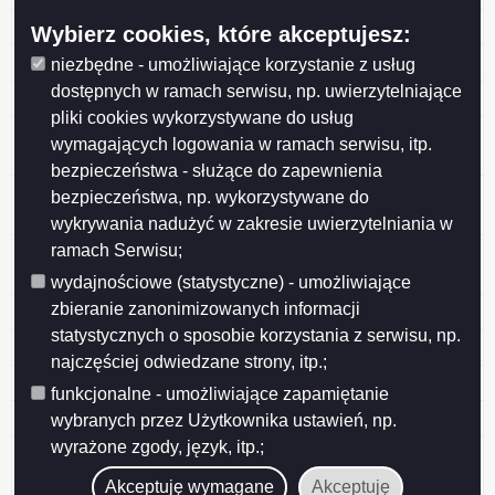
26 Tanne Sp. z o.o
Wybierz cookies, które akceptujesz:
25 Gmina Miasto Suwałki,
niezbędne - umożliwiające korzystanie z usług
dostępnych w ramach serwisu, np. uwierzytelniające
24 Areszt Śledczy w Suwałkach
pliki cookies wykorzystywane do usług
23 Zmiana zezwolenia na wycinkę drzewa, znak:
wymagających logowania w ramach serwisu, itp.
OSGK.6131.138.2021.RR, z dnia 16 września 2021 r.
bezpieczeństwa - służące do zapewnienia
22 Zezwolenie na usunięcie drzewa z terenu przy ul.
bezpieczeństwa, np. wykorzystywane do
Łanowej 13
wykrywania nadużyć w zakresie uwierzytelniania w
ramach Serwisu;
21 Wspólnota Mieszkaniowa Nieruchomości
Buczyńskiego 1
wydajnościowe (statystyczne) - umożliwiające
zbieranie zanonimizowanych informacji
20 RD Capital Sp. z o. o. spółka komandytowa
statystycznych o sposobie korzystania z serwisu, np.
19 pełnomocnik Kat-Auto Recykling
najczęściej odwiedzane strony, itp.;
18 Osoby prywatne
funkcjonalne - umożliwiające zapamiętanie
17 „STENA RECYCLING” Spółka z o. o.
wybranych przez Użytkownika ustawień, np.
wyrażone zgody, język, itp.;
16 Zezwolenie na wycinkę drzewa z terenu przy ul.
Północnej 24
Akceptuję wymagane
Akceptuję