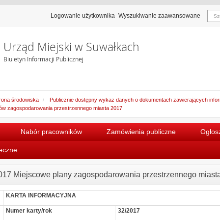
Logowanie użytkownika
Wyszukiwanie zaawansowane
Urząd Miejski w Suwałkach
Biuletyn Informacji Publicznej
ona środowiska
Publicznie dostępny wykaz danych o dokumentach zawierających inform
ków zagospodarowania przestrzennego miasta 2017
Nabór pracowników
Zamówienia publiczne
Ogłosz
łeczne
017 Miejscowe plany zagospodarowania przestrzennego miast
KARTA INFORMACYJNA
Numer karty/rok
32/2017