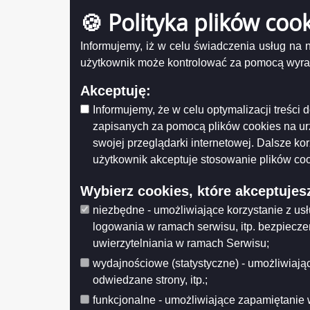
zagospodarowania przestrzennego miasta
🍪 Polityka plików coo
2017
25/2017 Miejscowe plany
Informujemy, iż w celu świadczenia usług na
zagospodarowania przestrzennego miasta
użytkownik może kontrolować za pomocą wyraża
2017
40/2017 Miejscowe plany
Akceptuję:
zagospodarowania przestrzennego miasta
2017
Informujemy, że w celu optymalizacji treśc
zapisanych za pomocą plików cookies na u
39/2017 Miejscowe plany
zagospodarowania przestrzennego miasta
swojej przeglądarki internetowej. Dalsze ko
2017
użytkownik akceptuje stosowanie plików coo
38/2017 Miejscowe plany
zagospodarowania przestrzennego miasta
Wybierz cookies, które akceptujes
2017
niezbędne - umożliwiające korzystanie z us
37/2017 Miejscowe plany
zagospodarowania przestrzennego miasta
logowania w ramach serwisu, itp. bezpiecz
2017
uwierzytelniania w ramach Serwisu;
10
36/2017 Miejscowe plany
wydajnościowe (statystyczne) - umożliwiając
zagospodarowania przestrzennego miasta
11
2017
odwiedzane strony, itp.;
35/2017 Miejscowe plany
funkcjonalne - umożliwiające zapamiętanie 
12
zagospodarowania przestrzennego miasta