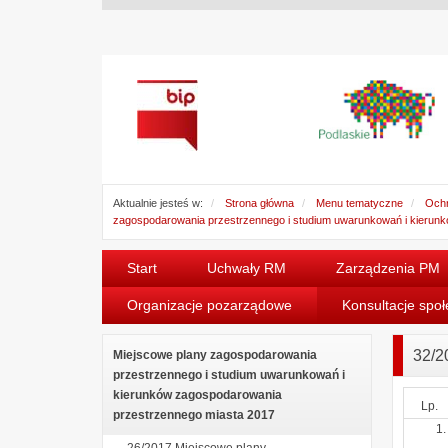
Aktualnie jesteś w:
Strona główna
Menu tematyczne
Ochr
zagospodarowania przestrzennego i studium uwarunkowań i kierun
Start
Uchwały RM
Zarządzenia PM
Organizacje pozarządowe
Konsultacje spo
32/2
Miejscowe plany zagospodarowania
przestrzennego i studium uwarunkowań i
kierunków zagospodarowania
Lp.
przestrzennego miasta 2017
26/2017 Miejscowe plany