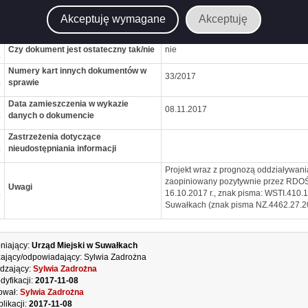
Adres elektroniczny zawierający
Akceptuję wymagane
Akceptuję
www.bip.um.suwalki.pl
.
odnośnik do dokumentu
Czy dokument jest ostateczny tak/nie
nie
.
Numery kart innych dokumentów w
33/2017
.
sprawie
Data zamieszczenia w wykazie
08.11.2017
.
danych o dokumencie
Zastrzeżenia dotyczące
.
nieudostępniania informacji
Projekt wraz z prognozą oddziaływani
zaopiniowany pozytywnie przez RDOŚ 
Uwagi
.
16.10.2017 r., znak pisma: WSTI.410.
Suwałkach (znak pisma NZ.4462.27.201
niający:
Urząd Miejski w Suwałkach
ający/odpowiadający:
Sylwia Zadrożna
dzający:
Sylwia Zadrożna
dyfikacji:
2017-11-08
ował:
Sylwia Zadrożna
likacji:
2017-11-08