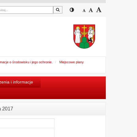
Szukaj
Przełącz pomiędzy widokiem
Zmniejsz czcionkę
Domyślny rozmiar cz
Zwiększ czcion
acje o środowisku i jego ochronie.
Miejscowe plany
enia i informacje
a 2017