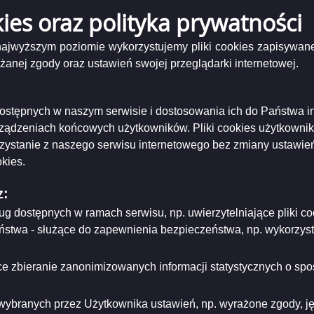
Rodzaj dokumentu
Projekty polityk, strategii, planów lu
kies oraz polityka prywatności
Temat dokumentu
Inne
 najwyższym poziomie wykorzystujemy pliki cookies zapisywane
Projekt miejscowego planu zagospod
Nazwa dokumentu
nej zgody oraz ustawień swojej przeglądarki internetowej.
północnej części rejonu ulicy Francis
Obejmuje tereny północnej części rejo
Zakres przedmiotowy dokumentu-
Suwałkach. Zakres zgodnie z art. 15 
opis dokumentu
zagospodarowaniu przestrzennym.
i dostępnych w naszym serwisie i dostosowania ich do Państwa i
rządzeniach końcowych użytkowników. Pliki cookies użytkowni
Obszar, którego dokument dotyczy,
Województwo: podlaskie
zgodnie z podziałem
rzystanie z naszego serwisu internetowego bez zmiany ustawień
Powiat i gmina: miasto Suwałki
administracyjnym kraju
kies.
Znak sprawy
AGP-RU.6721.26.1.10.2017
z:
Dokument wytworzył
Prezydent Miasta Suwałk
ług dostępnych w ramach serwisu, np. uwierzytelniające pliki
Data dokumentu
12.10.2017
eństwa - służące do zapewnienia bezpieczeństwa, np. wykorzy
Dokument zatwierdził
.
Data zatwierdzenia dokumentu
e zbieranie zanonimizowanych informacji statystycznych o spos
.
Urząd Miejski w Suwałkach, Wydział A
Miejsce przechowywania dokumentu
Przestrzennej, ul. Mickiewicza 1, 16-
wybranych przez Użytkownika ustawień, np. wyrażone zgody, języ
.
org@um.suwalki.pl