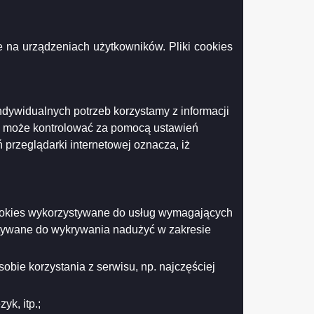
b programów
 na urządzeniach użytkowników. Pliki cookies
arowania przestrzennego
zkańskiej w Suwałkach.
nu ulicy Franciszkańskiej w
ustawy o planowaniu i
ndywidualnych potrzeb korzystamy z informacji
k może kontrolować za pomocą ustawień
 przeglądarki internetowej oznacza, iż
 cookies wykorzystywane do usług wymagających
stywane do wykrywania nadużyć w zakresie
obie korzystania z serwisu, np. najczęściej
rchitektury i Gospodarki
400 Suwałki,
e-mail:
k, itp.;