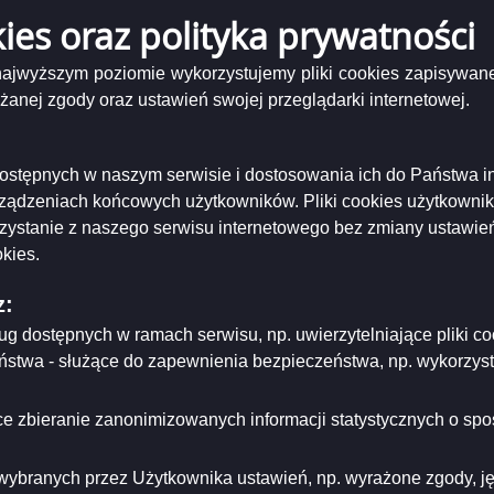
kies oraz polityka prywatności
Podgląd
tokół nr 41 KEKSiT 2022.pdf
( 512.74 KB )
załącznika
nr 41_2022 z posiedzenia Komisji Ekologii, Kultury, Sportu i Turystyki Rady Miejskiej w Suwa
 najwyższym poziomie wykorzystujemy pliki cookies zapisywane
Protokół
nej zgody oraz ustawień swojej przeglądarki internetowej.
nr
niający:
Urząd Miejski w Suwałkach
41
ający/odpowiadający:
Anna Przybycień
KEKSiT
tworzenia:
2022-11-23
2022.pdf
dzający:
Anna Przybycień
i dostępnych w naszym serwisie i dostosowania ich do Państwa i
dyfikacji:
2022-11-23
rządzeniach końcowych użytkowników. Pliki cookies użytkowni
ował:
Anna Przybycień
rzystanie z naszego serwisu internetowego bez zmiany ustawień
likacji:
2022-11-23
kies.
ria strony
z:
ług dostępnych w ramach serwisu, np. uwierzytelniające pliki
eństwa - służące do zapewnienia bezpieczeństwa, np. wykorzy
e zbieranie zanonimizowanych informacji statystycznych o spos
wybranych przez Użytkownika ustawień, np. wyrażone zgody, języ