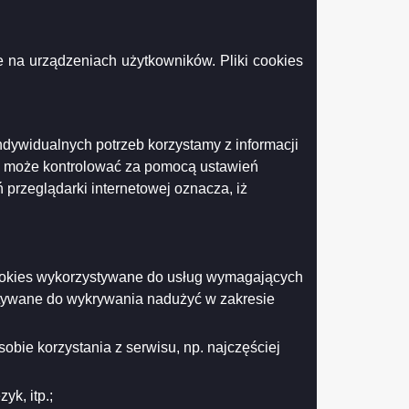
łkach z dnia 17 października 2022 r.
 na urządzeniach użytkowników. Pliki cookies
ndywidualnych potrzeb korzystamy z informacji
Drukuj
Drukuj do PDF
k może kontrolować za pomocą ustawień
 przeglądarki internetowej oznacza, iż
 cookies wykorzystywane do usług wymagających
stywane do wykrywania nadużyć w zakresie
obie korzystania z serwisu, np. najczęściej
k, itp.;