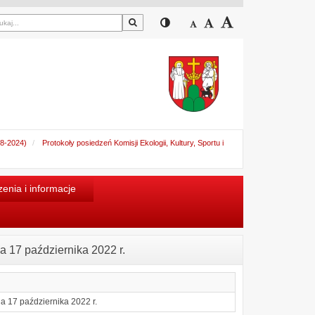
Szukaj
Przełącz pomiędzy widokiem
Zmniejsz czcionkę
Domyślny rozmiar cz
Zwiększ czcion
18-2024)
Protokoły posiedzeń Komisji Ekologii, Kultury, Sportu i
enia i informacje
ia 17 października 2022 r.
nia 17 października 2022 r.