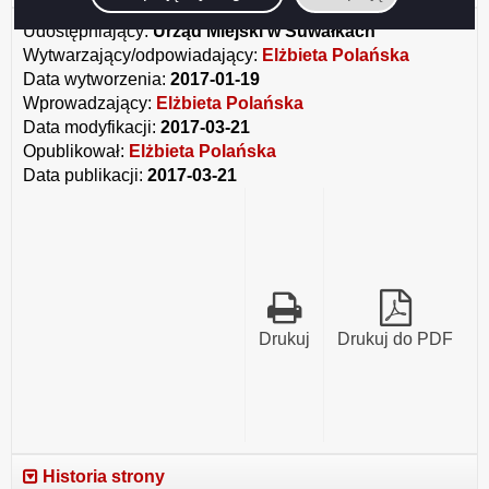
załącznika
Protokół
Udostępniający:
Urząd Miejski w Suwałkach
nr
Wytwarzający/odpowiadający:
Elżbieta Polańska
31
Data wytworzenia:
2017-01-19
styczeń2017.pdf
Wprowadzający:
Elżbieta Polańska
Data modyfikacji:
2017-03-21
Opublikował:
Elżbieta Polańska
Data publikacji:
2017-03-21
Drukuj
Drukuj do PDF
Historia strony