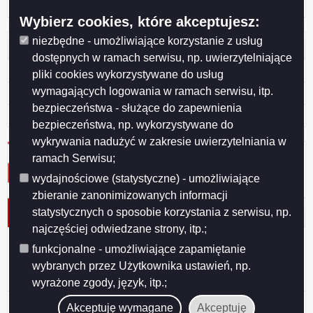
Zaloguj się
Wybierz cookies, które akceptujesz:
niezbędne - umożliwiające korzystanie z usług
Otwarte dane
dostępnych w ramach serwisu, np. uwierzytelniające
XML
pliki cookies wykorzystywane do usług
wymagających logowania w ramach serwisu, itp.
JSON
bezpieczeństwa - służące do zapewnienia
CSV
bezpieczeństwa, np. wykorzystywane do
wykrywania nadużyć w zakresie uwierzytelniania w
ramach Serwisu;
wydajnościowe (statystyczne) - umożliwiające
zbieranie zanonimizowanych informacji
statystycznych o sposobie korzystania z serwisu, np.
Protokół nr 31/2017 K-FB
najczęściej odwiedzane strony, itp.;
Data wydania
2017-01-19
funkcjonalne - umożliwiające zapamiętanie
Tytuł
Protokół nr 31/2017 K-FB
wybranych przez Użytkownika ustawień, np.
wyrażone zgody, język, itp.;
Podgląd
Protokół nr 31 styczeń2017.pdf
( 350.26 KB )
Akceptuję wymagane
Akceptuję