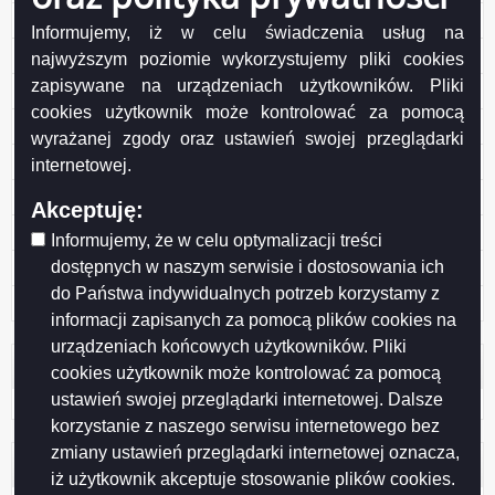
Protokół nr 25/2016 KF-B
Informujemy, iż w celu świadczenia usług na
Protokół nr 24/2016 KF-B
najwyższym poziomie wykorzystujemy pliki cookies
zapisywane na urządzeniach użytkowników. Pliki
Protokół nr 23/2016 KF-B
cookies użytkownik może kontrolować za pomocą
Protokół nr 22/2016 KF-B
wyrażanej zgody oraz ustawień swojej przeglądarki
Protokół nr 21/2016 KF-B
internetowej.
Protokół nr 20/2016 KF-B
Akceptuję:
Protokół nr 19/2016 KF-B
Informujemy, że w celu optymalizacji treści
dostępnych w naszym serwisie i dostosowania ich
Protokół nr 18/2016 KF-B
do Państwa indywidualnych potrzeb korzystamy z
Protokół nr 1/2014 KF-B
informacji zapisanych za pomocą plików cookies na
urządzeniach końcowych użytkowników. Pliki
Licznik odwiedzin
cookies użytkownik może kontrolować za pomocą
ustawień swojej przeglądarki internetowej. Dalsze
Odwiedzana: 661
korzystanie z naszego serwisu internetowego bez
zmiany ustawień przeglądarki internetowej oznacza,
Administracja
iż użytkownik akceptuje stosowanie plików cookies.