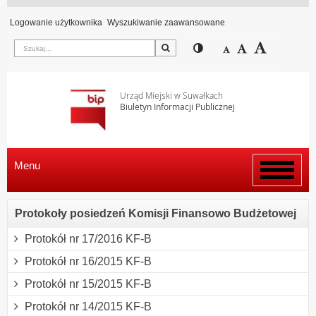
Logowanie użytkownika
Wyszukiwanie zaawansowane
Szukaj
Przełącz pomiędzy wi
Zmniejsz czcion
Domyślny rozm
Zwiększ c
Urząd Miejski w Suwałkach
Biuletyn Informacji Publicznej
Menu
Włącz
menu
Protokoły posiedzeń Komisji Finansowo Budżetowej
Protokół nr 17/2016 KF-B
Protokół nr 16/2015 KF-B
Protokół nr 15/2015 KF-B
Protokół nr 14/2015 KF-B