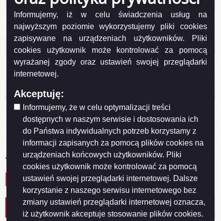
Informujemy, iż w celu świadczenia usług na
Odwiedzana: 1118
najwyższym poziomie wykorzystujemy pliki cookies
zapisywane na urządzeniach użytkowników. Pliki
Administracja
cookies użytkownik może kontrolować za pomocą
Zaloguj się
wyrażanej zgody oraz ustawień swojej przeglądarki
internetowej.
Otwarte dane
Akceptuję:
XML
Informujemy, że w celu optymalizacji treści
dostępnych w naszym serwisie i dostosowania ich
JSON
do Państwa indywidualnych potrzeb korzystamy z
CSV
informacji zapisanych za pomocą plików cookies na
urządzeniach końcowych użytkowników. Pliki
cookies użytkownik może kontrolować za pomocą
ustawień swojej przeglądarki internetowej. Dalsze
korzystanie z naszego serwisu internetowego bez
zmiany ustawień przeglądarki internetowej oznacza,
Protokół nr 10/2011 KKSiT
iż użytkownik akceptuje stosowanie plików cookies.