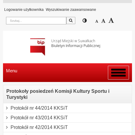
Logowanie użytkownika
Wyszukiwanie zaawansowane
Szukaj
Przełącz pomiędzy wi
Zmniejsz czcion
Domyślny rozm
Zwiększ c
Urząd Miejski w Suwałkach
Biuletyn Informacji Publicznej
Menu
Włącz
menu
Protokoły posiedzeń Komisji Kultury Sportu i
Turystyki
Protokół nr 44/2014 KKSiT
Protokół nr 43/2014 KKSiT
Protokół nr 42/2014 KKSiT