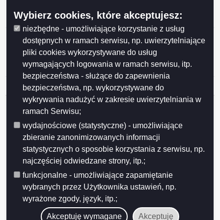
Data wydania
2011-10-17
Wybierz cookies, które akceptujesz:
niezbędne - umożliwiające korzystanie z usług
Protokół nr 10/2011
dostępnych w ramach serwisu, np. uwierzytelniające
pliki cookies wykorzystywane do usług
posiedzenia Komisji Kultury, Sportu i Turystyki
wymagających logowania w ramach serwisu, itp.
Rady Miejskiej w Suwałkach odbytego w dniu 17 października 2011 r.
bezpieczeństwa - służące do zapewnienia
Podgląd
protokol_nr_102011_kksit
( 37.04 KB )
bezpieczeństwa, np. wykorzystywane do
załącznika
wykrywania nadużyć w zakresie uwierzytelniania w
protokol_nr_102011_kksit
Udostępniający:
Grażyna Herbaczewska - kierownik
ramach Serwisu;
Biura Rady Miejskiej w Suwałkach
wydajnościowe (statystyczne) - umożliwiające
Wytwarzający/odpowiadający:
Katarzyna Gałazin
zbieranie zanonimizowanych informacji
Wprowadzający:
Katarzyna Gałazin
Data wprowadzenia:
2012-01-25
statystycznych o sposobie korzystania z serwisu, np.
Data modyfikacji:
2012-01-25
najczęściej odwiedzane strony, itp.;
Opublikował:
Katarzyna Gałazin
funkcjonalne - umożliwiające zapamiętanie
Data publikacji:
2012-01-25
wybranych przez Użytkownika ustawień, np.
wyrażone zgody, język, itp.;
Akceptuję wymagane
Akceptuję