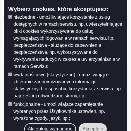
Data wydania
2013-01-21
Wybierz cookies, które akceptujesz:
niezbędne - umożliwiające korzystanie z usług
Protokół nr 27/2013
dostępnych w ramach serwisu, np. uwierzytelniające
posiedzenia Komisji Kultury, Sportu i Turystyki Rady
pliki cookies wykorzystywane do usług
Miejskiej w Suwałkach,
wymagających logowania w ramach serwisu, itp.
odbytego w dniu 21 stycznia 2013 r.
bezpieczeństwa - służące do zapewnienia
bezpieczeństwa, np. wykorzystywane do
Podgląd
protokol_nr_272013_kksit
( 43.99 KB )
wykrywania nadużyć w zakresie uwierzytelniania w
załącznika
ramach Serwisu;
protokol_nr_272013_kksit
Udostępniający:
Grażyna Herbaczewska - kierownik
wydajnościowe (statystyczne) - umożliwiające
Biura Rady Miejskiej w Suwałkach
Wytwarzający/odpowiadający:
Katarzyna Gałazin
zbieranie zanonimizowanych informacji
Wprowadzający:
Katarzyna Gałazin
statystycznych o sposobie korzystania z serwisu, np.
Data wprowadzenia:
2013-03-25
najczęściej odwiedzane strony, itp.;
Data modyfikacji:
2013-03-25
funkcjonalne - umożliwiające zapamiętanie
Opublikował:
Katarzyna Gałazin
wybranych przez Użytkownika ustawień, np.
Data publikacji:
2013-03-25
wyrażone zgody, język, itp.;
Akceptuję wymagane
Akceptuję