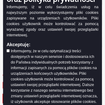
Informujemy, iż w celu świadczenia usług na
Odwiedzana: 1301
najwyższym poziomie wykorzystujemy pliki cookies
zapisywane na urządzeniach użytkowników. Pliki
Administracja
cookies użytkownik może kontrolować za pomocą
Zaloguj się
wyrażanej zgody oraz ustawień swojej przeglądarki
internetowej.
Otwarte dane
Akceptuję:
XML
Informujemy, że w celu optymalizacji treści
dostępnych w naszym serwisie i dostosowania ich
JSON
do Państwa indywidualnych potrzeb korzystamy z
CSV
informacji zapisanych za pomocą plików cookies na
urządzeniach końcowych użytkowników. Pliki
cookies użytkownik może kontrolować za pomocą
ustawień swojej przeglądarki internetowej. Dalsze
korzystanie z naszego serwisu internetowego bez
zmiany ustawień przeglądarki internetowej oznacza,
Protokół nr 27/2013 KSSiB
iż użytkownik akceptuje stosowanie plików cookies.