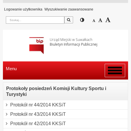
Logowanie użytkownika
Wyszukiwanie zaawansowane
Szukaj
Przełącz pomiędzy wi
Zmniejsz czcion
Domyślny rozm
Zwiększ c
Urząd Miejski w Suwałkach
Biuletyn Informacji Publicznej
Menu
Włącz
menu
Protokoły posiedzeń Komisji Kultury Sportu i
Turystyki
Protokół nr 44/2014 KKSiT
Protokół nr 43/2014 KKSiT
Protokół nr 42/2014 KKSiT