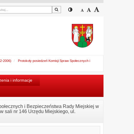
Szukaj
Przełącz pomiędzy widokiem
Zmniejsz czcionkę
Domyślny rozmiar cz
Zwiększ czcion
02-2006)
Protokoły posiedzeń Komisji Spraw Społecznych i
enia i informacje
Społecznych i Bezpieczeństwa Rady Miejskiej w
 sali nr 146 Urzędu Miejskiego, ul.