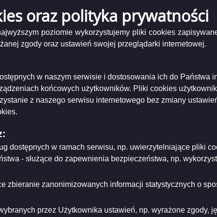
ia
kies oraz polityka prywatności
42/06
posiedzenia Komisji Spraw Społecznych i Bezpieczeństwa Rady Miejskiej w S
 najwyższym poziomie wykorzystujemy pliki cookies zapisywane
16:10 w sali nr 146 Urzędu Miejskiego, ul. Mickiewicza 1.
nej zgody oraz ustawień swojej przeglądarki internetowej.
Podgląd
kssib
( 90.74 KB )
załącznika
i dostępnych w naszym serwisie i dostosowania ich do Państwa i
42_kssib
niający:
Biuro Rady Miejskiej
rządzeniach końcowych użytkowników. Pliki cookies użytkowni
ający/odpowiadający:
Radosław Jabłoński
rzystanie z naszego serwisu internetowego bez zmiany ustawień
dzający:
Radosław Jabłoński
rowadzenia:
2008-12-20
kies.
dyfikacji:
2008-12-20
ował:
Radosław Jabłoński
z:
likacji:
2008-12-20
ług dostępnych w ramach serwisu, np. uwierzytelniające pliki
ria strony
eństwa - służące do zapewnienia bezpieczeństwa, np. wykorzy
e zbieranie zanonimizowanych informacji statystycznych o spos
wybranych przez Użytkownika ustawień, np. wyrażone zgody, języ