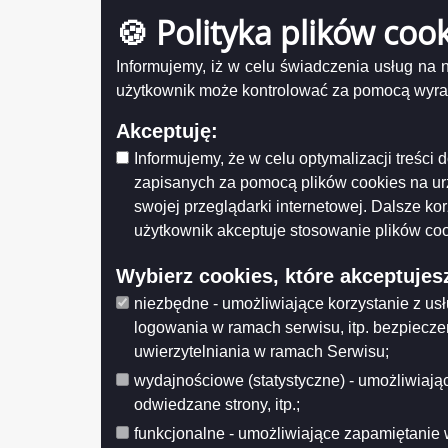
wydan
Protokół Nr 18/04
🍪 Polityka plików coo
Numer
Protokół Nr 19/04
Tytuł
Informujemy, iż w celu świadczenia usług na
Protokół Nr 20/04
użytkownik może kontrolować za pomocą wyraża
Protokół Nr 21/04
Protokół Nr 22/04
Akceptuję:
42_
Protokół Nr 23/04
Informujemy, że w celu optymalizacji treśc
Protokół Nr 24/04
Udostęp
zapisanych za pomocą plików cookies na u
Wytwarz
Protokół Nr 25/04
swojej przeglądarki internetowej. Dalsze ko
Wprowa
Data wp
użytkownik akceptuje stosowanie plików coo
Protokół Nr 26/04
Data mo
Protokół Nr 27/05
Opublik
Wybierz cookies, które akceptujes
Data pub
Protokół Nr 28/05
niezbędne - umożliwiające korzystanie z us
Protokół Nr 29/05
Histo
logowania w ramach serwisu, itp. bezpiecz
Protokół Nr 30/05
uwierzytelniania w ramach Serwisu;
Protokół Nr 31/05
wydajnościowe (statystyczne) - umożliwiając
Protokół Nr 32/05
odwiedzane strony, itp.;
Protokół Nr 33/05
funkcjonalne - umożliwiające zapamiętanie 
Protokół Nr 16/04