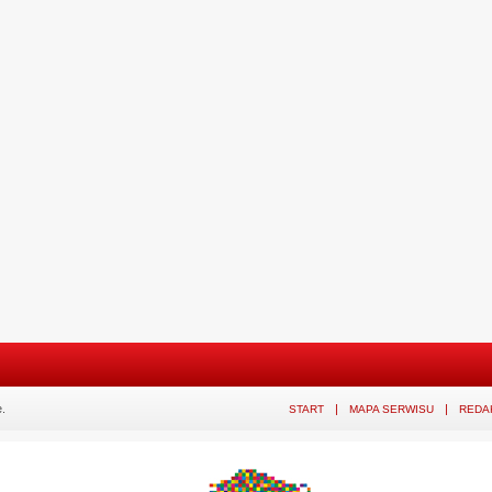
.
START
MAPA SERWISU
REDA