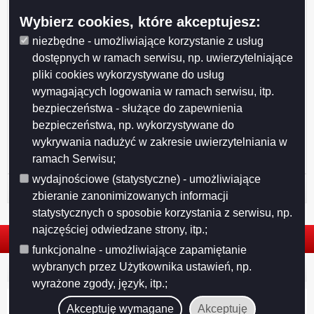
Wybierz cookies, które akceptujesz:
niezbędne - umożliwiające korzystanie z usług
dostępnych w ramach serwisu, np. uwierzytelniające
pliki cookies wykorzystywane do usług
wymagających logowania w ramach serwisu, itp.
Drukuj
Drukuj do PDF
bezpieczeństwa - służące do zapewnienia
bezpieczeństwa, np. wykorzystywane do
wykrywania nadużyć w zakresie uwierzytelniania w
ramach Serwisu;
wydajnościowe (statystyczne) - umożliwiające
Historia strony
zbieranie zanonimizowanych informacji
statystycznych o sposobie korzystania z serwisu, np.
najczęściej odwiedzane strony, itp.;
funkcjonalne - umożliwiające zapamiętanie
wybranych przez Użytkownika ustawień, np.
© 2026. Urząd Miejski w Suwałkach. Wszystkie prawa zastrzeżone.
wyrażone zgody, język, itp.;
Akceptuję wymagane
Akceptuję