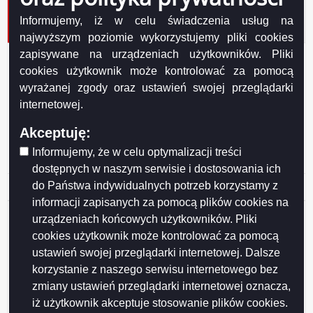
Miejskiej w Suwałkach w dniu 13 lutego 2006 roku w
godz. od 16:30 do 18:20 w sali nr 146 Urzędu
Informujemy, iż w celu świadczenia usług na
Miejskiego w Suwałkach, ul. Mickiewicza 1
najwyższym poziomie wykorzystujemy pliki cookies
zapisywane na urządzeniach użytkowników. Pliki
Data
2006-02-13
cookies użytkownik może kontrolować za pomocą
wydania
wyrażanej zgody oraz ustawień swojej przeglądarki
Numer
37/06
internetowej.
Tytuł
posiedzenia Komisji Spraw Społecznych i Bezpieczeństwa
Rady Miejskiej w Suwałkach w dniu 13 lutego 2006 roku w
Akceptuję:
godz. od 16:30 do 18:20 w sali nr 146 Urzędu Miejskiego w
Suwałkach, ul. Mickiewicza 1
Informujemy, że w celu optymalizacji treści
dostępnych w naszym serwisie i dostosowania ich
do Państwa indywidualnych potrzeb korzystamy z
Podgląd
37_kssib
( 106.56 KB )
załącznika
informacji zapisanych za pomocą plików cookies na
37_kssib
Udostępniający:
Biuro Rady Miejskiej
urządzeniach końcowych użytkowników. Pliki
Wytwarzający/odpowiadający:
Radosław Jabłoński
cookies użytkownik może kontrolować za pomocą
Wprowadzający:
Radosław Jabłoński
ustawień swojej przeglądarki internetowej. Dalsze
Data wprowadzenia:
2008-12-20
korzystanie z naszego serwisu internetowego bez
Data modyfikacji:
2008-12-20
zmiany ustawień przeglądarki internetowej oznacza,
Opublikował:
Radosław Jabłoński
iż użytkownik akceptuje stosowanie plików cookies.
Data publikacji:
2008-12-20