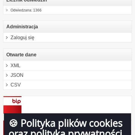
Odwiedzana: 1366
Administracja
Zaloguj się
Otwarte dane
XML
JSON
CSV
🍪 Polityka plików cookies
Protokół Nr 37/06 z dnia 2006-02-13 - posiedzenia
oraz polityka prywatności
Komisji Spraw Społecznych i Bezpieczeństwa Rady