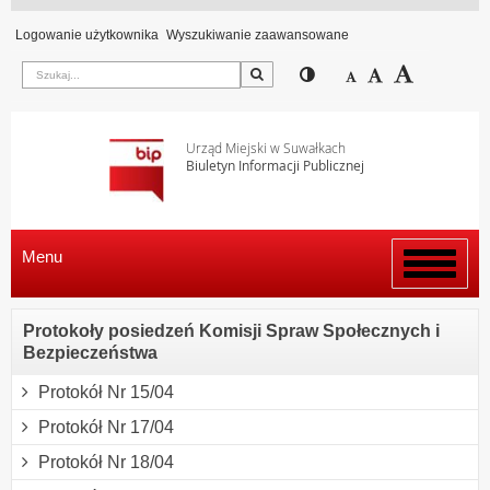
Logowanie użytkownika
Wyszukiwanie zaawansowane
Szukaj
Przełącz pomiędzy wi
Zmniejsz czcion
Domyślny rozm
Zwiększ c
Urząd Miejski w Suwałkach
Biuletyn Informacji Publicznej
Menu
Włącz
menu
Protokoły posiedzeń Komisji Spraw Społecznych i
Bezpieczeństwa
Protokół Nr 15/04
Protokół Nr 17/04
Protokół Nr 18/04