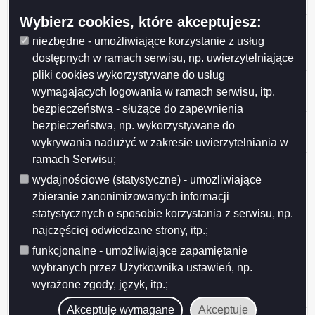
Wybierz cookies, które akceptujesz:
6. jednostki
4 858
pomocy
2,4
0,0
0
niezbędne - umożliwiające korzystanie z usług
483
społecznej
dostępnych w ramach serwisu, np. uwierzytelniające
pliki cookies wykorzystywane do usług
7. jednostki sportu
1 019
36,0
0,0
0
wymagających logowania w ramach serwisu, itp.
i rekreacji
842
bezpieczeństwa - służące do zapewnienia
8. jednostki
2 323
bezpieczeństwa, np. wykorzystywane do
1,1
0,0
0
kultury
131
wykrywania nadużyć w zakresie uwierzytelniania w
ramach Serwisu;
9. zakłady usług
14,8
296 000
0,0
0
komunalnych
wydajnościowe (statystyczne) - umożliwiające
zbieranie zanonimizowanych informacji
III.
statystycznych o sposobie korzystania z serwisu, np.
Wierzytelności
najczęściej odwiedzane strony, itp.;
1 003
1. udział w spółce
8,1
0,0
0
funkcjonalne - umożliwiające zapamiętanie
713
(100%)
wybranych przez Użytkownika ustawień, np.
Targowiska
wyrażone zgody, język, itp.;
Miejskie
Akceptuję wymagane
Akceptuję