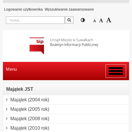
Logowanie użytkownika
Wyszukiwanie zaawansowane
Szukaj
Przełącz pomiędzy wi
Zmniejsz czcion
Domyślny rozm
Zwiększ c
Urząd Miejski w Suwałkach
Biuletyn Informacji Publicznej
Menu
Włącz
menu
Majątek JST
Majątek (2004 rok)
Majątek (2005 rok)
Majątek (2008 rok)
Majątek (2010 rok)