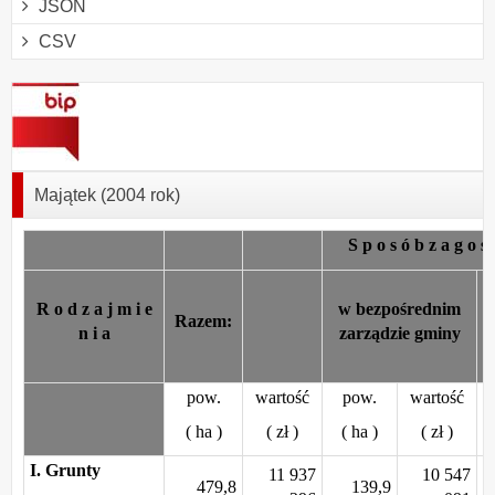
JSON
CSV
Majątek (2004 rok)
S p o s ó b z a g o s
R o d z a j m i e
w bezpośrednim
Razem:
n i a
zarządzie gminy
pow.
wartość
pow.
wartość
( ha )
( zł )
( ha )
( zł )
I. Grunty
11 937
10 547
479,8
139,9