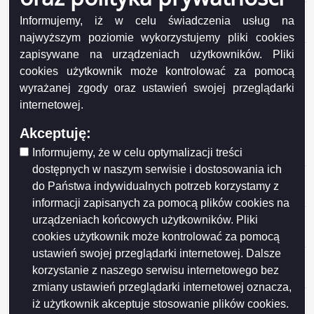
3 499
3 190
10. inne
209,7
180,1
Informujemy, iż w celu świadczenia usług na
260
644
najwyższym poziomie wykorzystujemy pliki cookies
II.
zapisywane na urządzeniach użytkowników. Pliki
Przedsiębiorstwa
cookies użytkownik może kontrolować za pomocą
i instytucje
wyrażanej zgody oraz ustawień swojej przeglądarki
16 965
komunalne
70,6
0,0
0
internetowej.
427
1. Zarząd
Akceptuję:
Budynków
Mieszkalnych
Informujemy, że w celu optymalizacji treści
dostępnych w naszym serwisie i dostosowania ich
1 411
2. przedszkola
4,0
0,0
0
do Państwa indywidualnych potrzeb korzystamy z
120
informacji zapisanych za pomocą plików cookies na
3. szkoły
11 299
urządzeniach końcowych użytkowników. Pliki
19,6
0,0
0
podstawowe
960
cookies użytkownik może kontrolować za pomocą
ustawień swojej przeglądarki internetowej. Dalsze
4. szkoły średnie i
29 189
28,2
0,0
0
korzystanie z naszego serwisu internetowego bez
specjalne
310
zmiany ustawień przeglądarki internetowej oznacza,
5. inne jednostki
2 127
iż użytkownik akceptuje stosowanie plików cookies.
2,1
0,0
0
oświaty
240