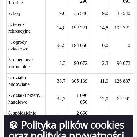
296
091
1. rolne
2. lasy
9,0
35 540
9,0
35 540
3. tereny
14,8
192 721
14,8
192 721
rekreacyjne
4. ogrody
96,5
184 960
0,0
0
działkowe
5. cmentarze
2,3
90 672
2,3
90 672
komunalne
6. działki
38,7
305 139
11,0
126 887
budowlane
7. działki przem.-
1 096
32,7
12,0
69 161
handlowe
056
8. spółdzielnie
2 660
128,4
0,0
0
mieszkaniowe
956
🍪 Polityka plików cookies
9. drogi
141,3
862 058
141,3
862 058
oraz polityka prywatności