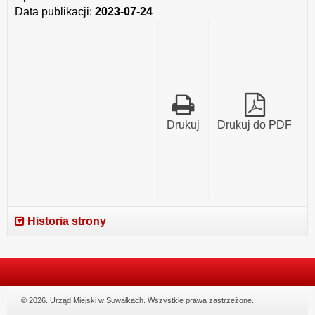
terytorialnego
Data publikacji:
2023-07-24
które
nie
wygasły
z
upływem
roku
budżetowego
2022
(zgodnie
Drukuj
Drukuj do PDF
z
art.
263
ust.
2
ustawy
o
finansach
Historia strony
publicznych)
od
początku
roku
do
dnia
30
© 2026. Urząd Miejski w Suwałkach. Wszystkie prawa zastrzeżone.
czerwca