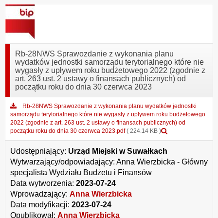
Rb-28NWS Sprawozdanie z wykonania planu
wydatków jednostki samorządu terytorialnego które nie
wygasły z upływem roku budżetowego 2022 (zgodnie z
art. 263 ust. 2 ustawy o finansach publicznych) od
początku roku do dnia 30 czerwca 2023
Rb-28NWS Sprawozdanie z wykonania planu wydatków jednostki
samorządu terytorialnego które nie wygasły z upływem roku budżetowego
2022 (zgodnie z art. 263 ust. 2 ustawy o finansach publicznych) od
Podgląd
początku roku do dnia 30 czerwca 2023.pdf
( 224.14 KB )
załącznika
Rb-
Udostępniający:
Urząd Miejski w Suwałkach
28NWS
Wytwarzający/odpowiadający:
Anna Wierzbicka - Główny
Sprawozdanie
specjalista Wydziału Budżetu i Finansów
z
wykonania
Data wytworzenia:
2023-07-24
planu
Wprowadzający:
Anna Wierzbicka
wydatków
Data modyfikacji:
2023-07-24
jednostki
samorządu
Opublikował:
Anna Wierzbicka