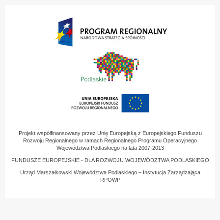
2023.pdf
Projekt współfinansowany przez Unię Europejską z Europejskiego Funduszu
Rozwoju Regionalnego w ramach Regionalnego Programu Operacyjnego
Województwa Podlaskiego na lata 2007-2013
FUNDUSZE EUROPEJSKIE - DLA ROZWOJU WOJEWÓDZTWA PODLASKIEGO
Urząd Marszałkowski Województwa Podlaskiego – Instytucja Zarządzająca
RPOWP