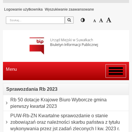
Logowanie użytkownika
Wyszukiwanie zaawansowane
Szukaj
Przełącz pomiędzy wi
Zmniejsz czcion
Domyślny rozm
Zwiększ c
Urząd Miejski w Suwałkach
Biuletyn Informacji Publicznej
Menu
Włącz
menu
Sprawozdania Rb 2023
Rb 50 dotacje Krajowe Biuro Wyborcze gmina
pierwszy kwartał 2023
PUW-Rb-ZN Kwartalne sprawozdanie o stanie
zobowiązań oraz należności skarbu państwa z tytułu
wykonywania przez jst zadań zleconych I kw. 2023 r.