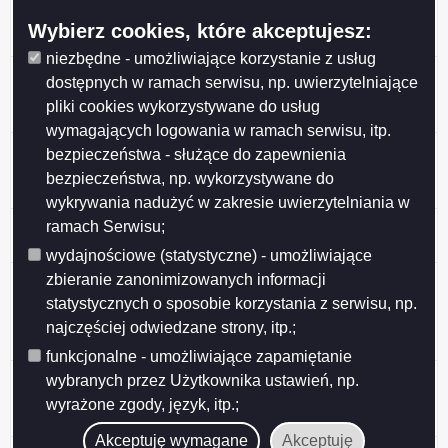
finansowych samorządowej instytucji kultury za IV kw.
Wybierz cookies, które akceptujesz:
2023 r.
niezbędne - umożliwiające korzystanie z usług
Rb-27S sprawozdanie z wykonania planu dochodów
dostępnych w ramach serwisu, np. uwierzytelniające
budżetowych jst za okres od początku roku do dnia 31
pliki cookies wykorzystywane do usług
grudnia roku 2023
wymagających logowania w ramach serwisu, itp.
Rb-28S sprawozdanie z wykonania planu wydatków
bezpieczeństwa - służące do zapewnienia
budżetowych jst od początku roku do dnia 31 grudnia
bezpieczeństwa, np. wykorzystywane do
2023
wykrywania nadużyć w zakresie uwierzytelniania w
Rb-NDS sprawozdanie o nadwyżce / deficycie jst za
ramach Serwisu;
okres od początku roku do dnia 31 grudnia roku 2023
wydajnościowe (statystyczne) - umożliwiające
Rb-PDP sprawozdanie z wykonania dochodów
zbieranie zanonimizowanych informacji
podatkowych gminy/miasta na prawach powiatu za
statystycznych o sposobie korzystania z serwisu, np.
okres sprawozdawczy od początku roku do dnia 31
najczęściej odwiedzane strony, itp.;
grudnia roku 2023
funkcjonalne - umożliwiające zapamiętanie
Rb-N Kwartalne sprawozdanie o stanie należności
wybranych przez Użytkownika ustawień, np.
oraz wybranych aktywów finansowych wg stanu na
wyrażone zgody, język, itp.;
koniec IV kwartału 2023 roku
Akceptuję wymagane
Akceptuję