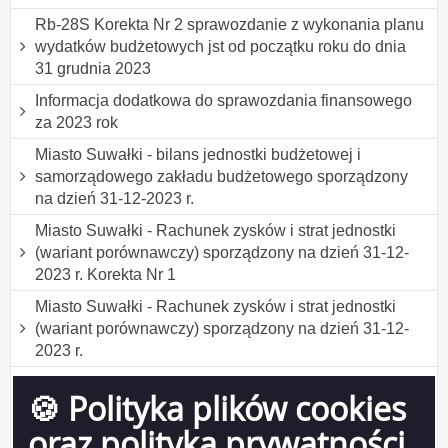
Rb-28S Korekta Nr 2 sprawozdanie z wykonania planu
wydatków budżetowych jst od początku roku do dnia
31 grudnia 2023
Informacja dodatkowa do sprawozdania finansowego
za 2023 rok
Miasto Suwałki - bilans jednostki budżetowej i
samorządowego zakładu budżetowego sporządzony
na dzień 31-12-2023 r.
Miasto Suwałki - Rachunek zysków i strat jednostki
(wariant porównawczy) sporządzony na dzień 31-12-
2023 r. Korekta Nr 1
Miasto Suwałki - Rachunek zysków i strat jednostki
(wariant porównawczy) sporządzony na dzień 31-12-
2023 r.
Miasto Suwałki Zestawienie zmian w funduszu
🍪 Polityka plików cookies
jednostki sporządzone na dzień 31-12-2023 r.
oraz polityka prywatności
Bilans z wykonania budżetu JST Miasto Suwałki za