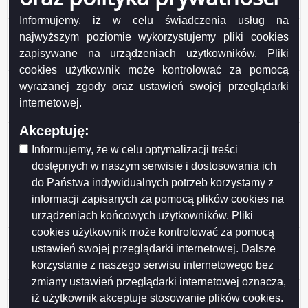
2023 r.
Informujemy, iż w celu świadczenia usług na
Rb-NDS Korekta Nr 2 sprawozdania o nadwyżce /
najwyższym poziomie wykorzystujemy pliki cookies
deficycie jst za okres od początku roku do dnia 31
zapisywane na urządzeniach użytkowników. Pliki
grudnia roku 2023
cookies użytkownik może kontrolować za pomocą
Rb-27S Korekta Nr 1 sprawozdanie z wykonania planu
wyrażanej zgody oraz ustawień swojej przeglądarki
dochodów budżetowych jst za okres od początku roku
internetowej.
do dnia 31 grudnia roku 2023
Akceptuję:
Rb-28S Korekta Nr 1 sprawozdanie z wykonania planu
wydatków budżetowych jst od początku roku do dnia
Informujemy, że w celu optymalizacji treści
31 grudnia 2023
dostępnych w naszym serwisie i dostosowania ich
do Państwa indywidualnych potrzeb korzystamy z
Rb-NDS Korekta Nr 1 sprawozdanie o nadwyżce /
informacji zapisanych za pomocą plików cookies na
deficycie jst za okres od początku roku do dnia 31
urządzeniach końcowych użytkowników. Pliki
grudnia roku 2023
cookies użytkownik może kontrolować za pomocą
Rb-N Korekta Nr 1Kwartalne sprawozdanie o stanie
ustawień swojej przeglądarki internetowej. Dalsze
należności oraz wybranych aktywów finansowych wg
korzystanie z naszego serwisu internetowego bez
stanu na koniec IV kwartału 2023 roku
zmiany ustawień przeglądarki internetowej oznacza,
JOP-Rb-N Korekta Nr 1 - Kwartalne sprawozdanie o
iż użytkownik akceptuje stosowanie plików cookies.
stanie należności oraz wybranych aktywów