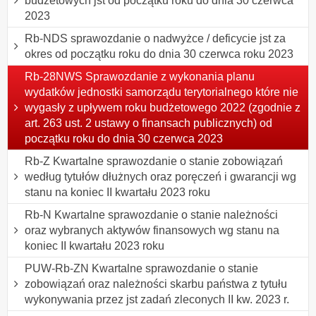
budżetowych jst od początku roku do dnia 30 czerwca
2023
Rb-NDS sprawozdanie o nadwyżce / deficycie jst za
okres od początku roku do dnia 30 czerwca roku 2023
Rb-28NWS Sprawozdanie z wykonania planu
wydatków jednostki samorządu terytorialnego które nie
wygasły z upływem roku budżetowego 2022 (zgodnie z
art. 263 ust. 2 ustawy o finansach publicznych) od
początku roku do dnia 30 czerwca 2023
Rb-Z Kwartalne sprawozdanie o stanie zobowiązań
według tytułów dłużnych oraz poręczeń i gwarancji wg
stanu na koniec II kwartału 2023 roku
Rb-N Kwartalne sprawozdanie o stanie należności
oraz wybranych aktywów finansowych wg stanu na
koniec II kwartału 2023 roku
PUW-Rb-ZN Kwartalne sprawozdanie o stanie
zobowiązań oraz należności skarbu państwa z tytułu
wykonywania przez jst zadań zleconych II kw. 2023 r.