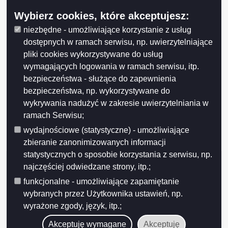
Wybierz cookies, które akceptujesz:
niezbędne - umożliwiające korzystanie z usług
dostępnych w ramach serwisu, np. uwierzytelniające
pliki cookies wykorzystywane do usług
wymagających logowania w ramach serwisu, itp.
bezpieczeństwa - służące do zapewnienia
Projekt współfinansowany przez Unię Europejską z Europejskiego Funduszu
bezpieczeństwa, np. wykorzystywane do
Rozwoju Regionalnego w ramach Regionalnego Programu Operacyjnego
Województwa Podlaskiego na lata 2007-2013
wykrywania nadużyć w zakresie uwierzytelniania w
FUNDUSZE EUROPEJSKIE - DLA ROZWOJU WOJEWÓDZTWA PODLASKIEGO
ramach Serwisu;
Urząd Marszałkowski Województwa Podlaskiego – Instytucja Zarządzająca
wydajnościowe (statystyczne) - umożliwiające
RPOWP
zbieranie zanonimizowanych informacji
statystycznych o sposobie korzystania z serwisu, np.
najczęściej odwiedzane strony, itp.;
funkcjonalne - umożliwiające zapamiętanie
wybranych przez Użytkownika ustawień, np.
wyrażone zgody, język, itp.;
Akceptuję wymagane
Akceptuję