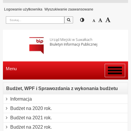
Logowanie użytkownika
Wyszukiwanie zaawansowane
Szukaj
Przełącz pomiędzy wi
Zmniejsz czcion
Domyślny rozm
Zwiększ c
Urząd Miejski w Suwałkach
Biuletyn Informacji Publicznej
Menu
Włącz
menu
Budżet, WPF i Sprawozdania z wykonania budżetu
Informacja
Budżet na 2020 rok.
Budżet na 2021 rok.
Budżet na 2022 rok.