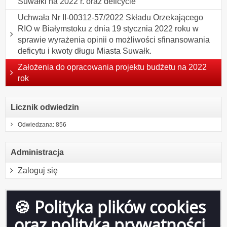
Suwałki na 2022 r. oraz deficycie
Uchwała Nr II-00312-57/2022 Składu Orzekającego
RIO w Białymstoku z dnia 19 stycznia 2022 roku w
sprawie wyrażenia opinii o możliwości sfinansowania
deficytu i kwoty długu Miasta Suwałk.
Założenia do opracowania projektu budżetu na 2022
rok
Licznik odwiedzin
Odwiedzana: 856
Administracja
Zaloguj się
Otwarte dane
🍪 Polityka plików cookies
XML
oraz polityka prywatności