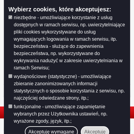
Data publikacji:
2021-10-12
Wybierz cookies, które akceptujesz:
niezbędne - umożliwiające korzystanie z usług
dostępnych w ramach serwisu, np. uwierzytelniające
pliki cookies wykorzystywane do usług
wymagających logowania w ramach serwisu, itp.
bezpieczeństwa - służące do zapewnienia
Drukuj
Drukuj do PDF
bezpieczeństwa, np. wykorzystywane do
wykrywania nadużyć w zakresie uwierzytelniania w
ramach Serwisu;
wydajnościowe (statystyczne) - umożliwiające
zbieranie zanonimizowanych informacji
Historia strony
statystycznych o sposobie korzystania z serwisu, np.
najczęściej odwiedzane strony, itp.;
funkcjonalne - umożliwiające zapamiętanie
wybranych przez Użytkownika ustawień, np.
wyrażone zgody, język, itp.;
© 2026. Urząd Miejski w Suwałkach. Wszystkie prawa zastrzeżone.
Akceptuję wymagane
Akceptuję