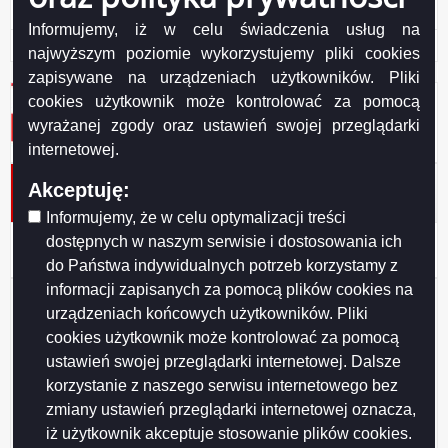
JSON
Informujemy, iż w celu świadczenia usług na
CSV
najwyższym poziomie wykorzystujemy pliki cookies
zapisywane na urządzeniach użytkowników. Pliki
cookies użytkownik może kontrolować za pomocą
wyrażanej zgody oraz ustawień swojej przeglądarki
internetowej.
Założenia do opracowania projektu budżetu na 2022
Akceptuję:
rok
Informujemy, że w celu optymalizacji treści
dostępnych w naszym serwisie i dostosowania ich
Założenia do opracowania projektu budżetu na 2022 rok.pdf
( 380.94
Podgląd
KB )
do Państwa indywidualnych potrzeb korzystamy z
załącznika
informacji zapisanych za pomocą plików cookies na
Założenia
Udostępniający:
Monika Podziewska - Naczelnik
do
urządzeniach końcowych użytkowników. Pliki
Wydziału Budżetu i Finansów
opracowania
cookies użytkownik może kontrolować za pomocą
Wytwarzający/odpowiadający:
projektu
Bogumiła Jankowska
budżetu
ustawień swojej przeglądarki internetowej. Dalsze
Data wytworzenia:
2021-09-15
na
korzystanie z naszego serwisu internetowego bez
Wprowadzający:
Bogumiła Jankowska
2022
Data modyfikacji:
2021-10-12
zmiany ustawień przeglądarki internetowej oznacza,
rok.pdf
Opublikował:
Bogumiła Jankowska
iż użytkownik akceptuje stosowanie plików cookies.