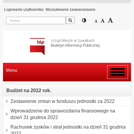
Logowanie użytkownika
Wyszukiwanie zaawansowane
Szukaj
Przełącz pomiędzy wi
Zmniejsz czcion
Domyślny rozm
Zwiększ c
Urząd Miejski w Suwałkach
Biuletyn Informacji Publicznej
Menu
Włącz
menu
Budżet na 2022 rok.
Zestawienie zmian w funduszu jednostki za 2022
Wprowadzenie do sprawozdania finansowego na
dzień 31 grudnia 2022
Rachunek zysków i strat jednostki na dzień 31 grudnia
2022