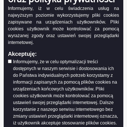
Informujemy, iż w celu świadczenia usług na
najwyższym poziomie wykorzystujemy pliki cookies
zapisywane na urządzeniach użytkowników. Pliki
cookies użytkownik może kontrolować za pomocą
wyrażanej zgody oraz ustawień swojej przeglądarki
Projekt współfinansowany przez Unię Europejską z Europejskiego Funduszu
internetowej.
Rozwoju Regionalnego w ramach Regionalnego Programu Operacyjnego
Województwa Podlaskiego na lata 2007-2013
Akceptuję:
FUNDUSZE EUROPEJSKIE - DLA ROZWOJU WOJEWÓDZTWA PODLASKIEGO
Informujemy, że w celu optymalizacji treści
Urząd Marszałkowski Województwa Podlaskiego – Instytucja Zarządzająca
dostępnych w naszym serwisie i dostosowania ich
RPOWP
do Państwa indywidualnych potrzeb korzystamy z
informacji zapisanych za pomocą plików cookies na
urządzeniach końcowych użytkowników. Pliki
cookies użytkownik może kontrolować za pomocą
ustawień swojej przeglądarki internetowej. Dalsze
korzystanie z naszego serwisu internetowego bez
zmiany ustawień przeglądarki internetowej oznacza,
iż użytkownik akceptuje stosowanie plików cookies.