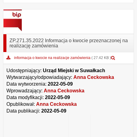
ZP.271.35.2022 Informacja o kwocie przeznaczonej na
realizację zamówienia
Podgląd
informacja o kwocie na realizacje zamówienia
( 27.42 KB )
załącznika
informacja
Udostępniający:
Urząd Miejski w Suwałkach
o
Wytwarzający/odpowiadający:
Anna Ceckowska
kwocie
Data wytworzenia:
2022-05-09
na
realizacje
Wprowadzający:
Anna Ceckowska
zamówieni
Data modyfikacji:
2022-05-09
Opublikował:
Anna Ceckowska
Data publikacji:
2022-05-09