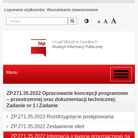
Logowanie użytkownika
Wyszukiwanie zaawansowane
Szukaj
Przełącz pomiędzy wi
Zmniejsz czcion
Domyślny rozm
Zwiększ c
Urząd Miejski w Suwałkach
Biuletyn Informacji Publicznej
Menu
Włącz
menu
ZP.271.35.2022 Opracowanie koncepcji programowo
– przestrzennej oraz dokumentacji technicznej:
Zadanie nr 1 i Zadanie
ZP.271.35.2022 Rozstrzygnięcie postępowania
ZP.271.35.2022 Zestawienie ofert
ZP.271.35.2022 Informacja o kwocie przeznaczonej na