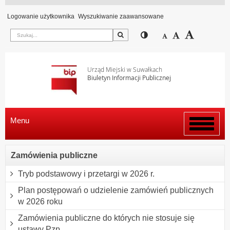
Logowanie użytkownika
Wyszukiwanie zaawansowane
Szukaj
Przełącz pomiędzy wi
Zmniejsz czcion
Domyślny rozm
Zwiększ c
Urząd Miejski w Suwałkach
Biuletyn Informacji Publicznej
Menu
Włącz
menu
Zamówienia publiczne
Tryb podstawowy i przetargi w 2026 r.
Plan postępowań o udzielenie zamówień publicznych
w 2026 roku
Zamówienia publiczne do których nie stosuje się
ustawy Pzp