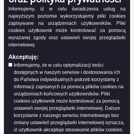
Informujemy, iż w celu świadczenia usług na
najwyższym poziomie wykorzystujemy pliki cookies
zapisywane na urządzeniach użytkowników. Pliki
cookies użytkownik może kontrolować za pomocą
wyrażanej zgody oraz ustawień swojej przeglądarki
Projekt współfinansowany przez Unię Europejską z Europejskiego Funduszu
Rozwoju Regionalnego w ramach Regionalnego Programu Operacyjnego
internetowej.
Województwa Podlaskiego na lata 2007-2013
FUNDUSZE EUROPEJSKIE - DLA ROZWOJU WOJEWÓDZTWA PODLASKIEGO
Akceptuję:
Urząd Marszałkowski Województwa Podlaskiego – Instytucja Zarządzająca
Informujemy, że w celu optymalizacji treści
RPOWP
dostępnych w naszym serwisie i dostosowania ich
do Państwa indywidualnych potrzeb korzystamy z
informacji zapisanych za pomocą plików cookies na
urządzeniach końcowych użytkowników. Pliki
cookies użytkownik może kontrolować za pomocą
ustawień swojej przeglądarki internetowej. Dalsze
korzystanie z naszego serwisu internetowego bez
zmiany ustawień przeglądarki internetowej oznacza,
iż użytkownik akceptuje stosowanie plików cookies.