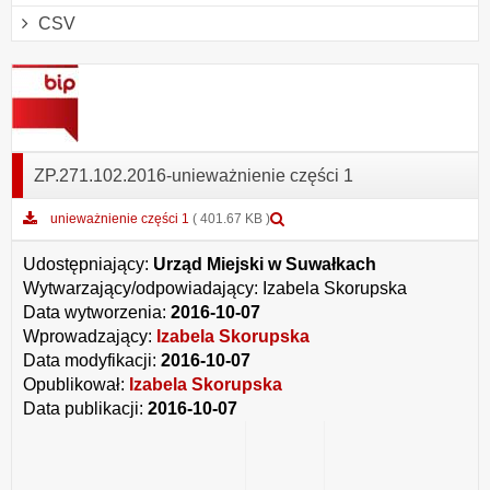
CSV
ZP.271.102.2016-unieważnienie części 1
Podgląd
unieważnienie części 1
( 401.67 KB )
załącznika
unieważnienie
Udostępniający:
Urząd Miejski w Suwałkach
części
Wytwarzający/odpowiadający:
Izabela Skorupska
1
Data wytworzenia:
2016-10-07
Wprowadzający:
Izabela Skorupska
Data modyfikacji:
2016-10-07
Opublikował:
Izabela Skorupska
Data publikacji:
2016-10-07