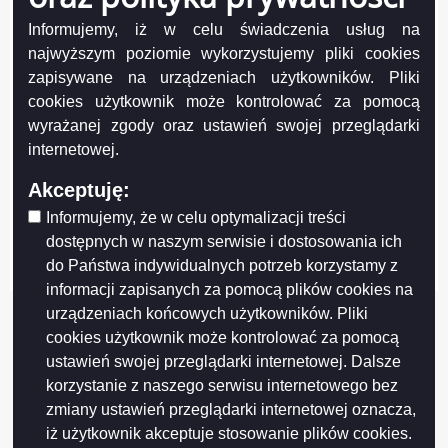
Informujemy, iż w celu świadczenia usług na
najwyższym poziomie wykorzystujemy pliki cookies
zapisywane na urządzeniach użytkowników. Pliki
cookies użytkownik może kontrolować za pomocą
wyrażanej zgody oraz ustawień swojej przeglądarki
internetowej.
Projekt współfinansowany przez Unię Europejską z Europejskiego Funduszu
Rozwoju Regionalnego w ramach Regionalnego Programu Operacyjnego
Akceptuję:
Województwa Podlaskiego na lata 2007-2013
FUNDUSZE EUROPEJSKIE - DLA ROZWOJU WOJEWÓDZTWA PODLASKIEGO
Informujemy, że w celu optymalizacji treści
Urząd Marszałkowski Województwa Podlaskiego – Instytucja Zarządzająca
dostępnych w naszym serwisie i dostosowania ich
RPOWP
do Państwa indywidualnych potrzeb korzystamy z
informacji zapisanych za pomocą plików cookies na
urządzeniach końcowych użytkowników. Pliki
cookies użytkownik może kontrolować za pomocą
ustawień swojej przeglądarki internetowej. Dalsze
korzystanie z naszego serwisu internetowego bez
zmiany ustawień przeglądarki internetowej oznacza,
iż użytkownik akceptuje stosowanie plików cookies.