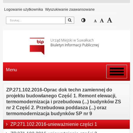
Logowanie użytkownika
Wyszukiwanie zaawansowane
Szukaj
Przełącz pomiędzy wi
Zmniejsz czcion
Domyślny rozm
Zwiększ c
Urząd Miejski w Suwałkach
Biuletyn Informacji Publicznej
Menu
Włącz
menu
ZP.271.102.2016-Oprac dok techn zamiennej do
projektu budowlanego Część 1. Remont elewacji,
termomodernizacja i przebudowa (...) budynków ZS
nr 2 Część 2. Przebudowa poddasza (...) oraz
termomodernizacja budynków SP nr 9
ZP.271.102.2016-unieważnienie części 1