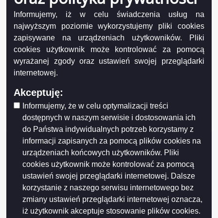
Informujemy, iż w celu świadczenia usług na
najwyższym poziomie wykorzystujemy pliki cookies
zapisywane na urządzeniach użytkowników. Pliki
cookies użytkownik może kontrolować za pomocą
wyrażanej zgody oraz ustawień swojej przeglądarki
Projekt współfinansowany przez Unię Europejską z Europejskiego Funduszu
internetowej.
Rozwoju Regionalnego w ramach Regionalnego Programu Operacyjnego
Województwa Podlaskiego na lata 2007-2013
Akceptuję:
FUNDUSZE EUROPEJSKIE - DLA ROZWOJU WOJEWÓDZTWA PODLASKIEGO
Informujemy, że w celu optymalizacji treści
Urząd Marszałkowski Województwa Podlaskiego – Instytucja Zarządzająca
RPOWP
dostępnych w naszym serwisie i dostosowania ich
do Państwa indywidualnych potrzeb korzystamy z
informacji zapisanych za pomocą plików cookies na
urządzeniach końcowych użytkowników. Pliki
cookies użytkownik może kontrolować za pomocą
ustawień swojej przeglądarki internetowej. Dalsze
korzystanie z naszego serwisu internetowego bez
zmiany ustawień przeglądarki internetowej oznacza,
iż użytkownik akceptuje stosowanie plików cookies.