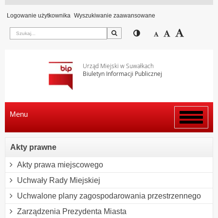
Logowanie użytkownika
Wyszukiwanie zaawansowane
Szukaj
Przełącz pomiędzy wi
Zmniejsz czcion
Domyślny rozm
Zwiększ c
Urząd Miejski w Suwałkach
Biuletyn Informacji Publicznej
Menu
Włącz
menu
Akty prawne
Akty prawa miejscowego
Uchwały Rady Miejskiej
Uchwalone plany zagospodarowania przestrzennego
Zarządzenia Prezydenta Miasta