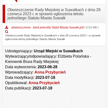
Obwieszczenie Rady Miejskiej w Suwałkach z dnia 28
czerwca 2023 r. w sprawie ogłoszenia tekstu
jednolitego Statutu Miasta Suwałk
obwieszczenie - tekst jednolity Statut Miasta Suwałk.pdf
( 6.93 MB )
Podgląd
załącznika
Obwieszczenie Rady Miejskiej w Suwałkach z dnia 28 czerwca 2023 r. w sprawie
ogłoszenia tekstu jednolitego Statutu Miasta Suwałk
obwieszczenie
-
tekst
Udostępniający:
Urząd Miejski w Suwałkach
jednolity
Wytwarzający/odpowiadający:
Elżbieta Polańska -
Statut
Miasta
Kierownik Biura Rady Miejskiej
Suwałk.pdf
Data wytworzenia:
2023-06-28
Wprowadzający:
Anna Przybycień
Data modyfikacji:
2023-07-18
Opublikował:
Anna Przybycień
Data publikacji:
2023-07-18