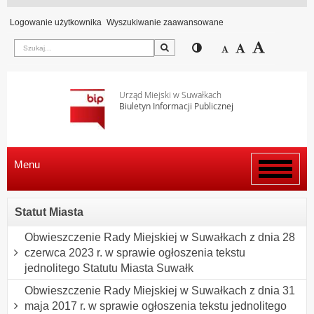
Logowanie użytkownika
Wyszukiwanie zaawansowane
Szukaj
Przełącz pomiędzy wi
Zmniejsz czcion
Domyślny rozm
Zwiększ c
Urząd Miejski w Suwałkach
Biuletyn Informacji Publicznej
Menu
Włącz
menu
Statut Miasta
Obwieszczenie Rady Miejskiej w Suwałkach z dnia 28
czerwca 2023 r. w sprawie ogłoszenia tekstu
jednolitego Statutu Miasta Suwałk
Obwieszczenie Rady Miejskiej w Suwałkach z dnia 31
maja 2017 r. w sprawie ogłoszenia tekstu jednolitego