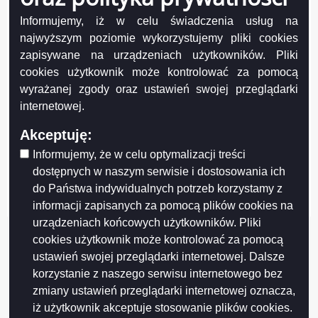
Informujemy, iż w celu świadczenia usług na
najwyższym poziomie wykorzystujemy pliki cookies
zapisywane na urządzeniach użytkowników. Pliki
cookies użytkownik może kontrolować za pomocą
wyrażanej zgody oraz ustawień swojej przeglądarki
internetowej.
Projekt współfinansowany przez Unię Europejską z Europejskiego Funduszu
Akceptuję:
Rozwoju Regionalnego w ramach Regionalnego Programu Operacyjnego
Województwa Podlaskiego na lata 2007-2013
Informujemy, że w celu optymalizacji treści
FUNDUSZE EUROPEJSKIE - DLA ROZWOJU WOJEWÓDZTWA PODLASKIEGO
dostępnych w naszym serwisie i dostosowania ich
Urząd Marszałkowski Województwa Podlaskiego – Instytucja Zarządzająca
do Państwa indywidualnych potrzeb korzystamy z
RPOWP
informacji zapisanych za pomocą plików cookies na
urządzeniach końcowych użytkowników. Pliki
cookies użytkownik może kontrolować za pomocą
ustawień swojej przeglądarki internetowej. Dalsze
korzystanie z naszego serwisu internetowego bez
zmiany ustawień przeglądarki internetowej oznacza,
iż użytkownik akceptuje stosowanie plików cookies.