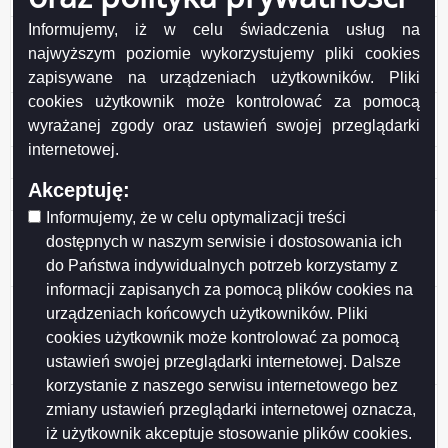
SUWAŁKI NEW ul. Przemysłowa 6A
Informujemy, iż w celu świadczenia usług na
Sprawozdanie z wykonania pomiarów pól
najwyższym poziomie wykorzystujemy pliki cookies
elektromagnetycznych stacji BT11659 SUWAŁKI NEW
ul. Przemysłowa 6A
zapisywane na urządzeniach użytkowników. Pliki
cookies użytkownik może kontrolować za pomocą
Zgłoszenie zmian w instalacji radiokomunikacyjnej
wyrażanej zgody oraz ustawień swojej przeglądarki
97107 SUWALKI WORD
internetowej.
Aktualizacja zgłoszenia instalacji PEM N!97114
Akceptuję:
Aktualizacja zgłoszenia instalacji
Informujemy, że w celu optymalizacji treści
Informacja o zmianie danych dla instalacji
dostępnych w naszym serwisie i dostosowania ich
radiokomunikacyjnej 4566 (97996!) Suwałki Wschód
do Państwa indywidualnych potrzeb korzystamy z
ul. Piaskowa
informacji zapisanych za pomocą plików cookies na
Informacja o zmianie danych w zakresie wielkości i
urządzeniach końcowych użytkowników. Pliki
rodzaju emisji dla instalacji radiokomunikacyjnej 97168
cookies użytkownik może kontrolować za pomocą
(97168N!) DUBOWO_EMITEL
ustawień swojej przeglądarki internetowej. Dalsze
(WSU_SUWALKI_DUBOWODRUGIE1)
korzystanie z naszego serwisu internetowego bez
Sprawozdanie z wykonania pomiarów pól
zmiany ustawień przeglądarki internetowej oznacza,
elektomagnetycznych w otoczeniu instalacji
iż użytkownik akceptuje stosowanie plików cookies.
radiokomunikacyjnej 97168 (97168N!)