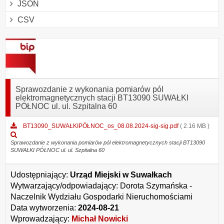
JSON
CSV
Sprawozdanie z wykonania pomiarów pól
elektromagnetycznych stacji BT13090 SUWAŁKI
PÓŁNOC ul. ul. Szpitalna 60
BT13090_SUWAŁKIPÓŁNOC_os_08.08.2024-sig-sig.pdf
( 2.16 MB )
Podgląd
załącznika
Sprawozdanie z wykonania pomiarów pól elektromagnetycznych stacji BT13090
SUWAŁKI PÓŁNOC ul. ul. Szpitalna 60
BT13090_SUWAŁKIPÓŁNOC_os_08.08.2024-
sig-
sig.pdf
Udostępniający:
Urząd Miejski w Suwałkach
Wytwarzający/odpowiadający:
Dorota Szymańska -
Naczelnik Wydziału Gospodarki Nieruchomościami
Data wytworzenia:
2024-08-21
Wprowadzający:
Michał Nowicki