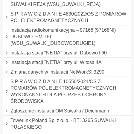
SUWALKI REJA (WSU_SUWALKI_REJA)
S P R A W O Z D A N I E 4830/2022/OS Z POMIARÓW
PÓL ELEKTROMAGNETYCZNYCH
Instalacja radiokomunikacyjna – 97168 (97168N!)
DUBOWO_EMITEL
(WSU_SUWALKI_DUBOWODRUGIE1)
Instalacja stacji "NETIA" przy ul. Dubowo I 60
Instalacja stacji "NETIA" przy ul. Witosa 4A
Zmiana danych w instalacji NetWorkS! 3290
S P R A W O Z D A N I E 10550/2021/OS Z
POMIARÓW PÓL ELEKTROMAGNETYCZNYCH
WYKONANYCH DLA POTRZEB OCHRONY
ŚRODOWISKA
Zgłoszenie instalacji OM Suwałki / Deichmann
Towerlink Poland Sp. z o. o. - BT13265 SUWAŁKI
PUŁASKIEGO