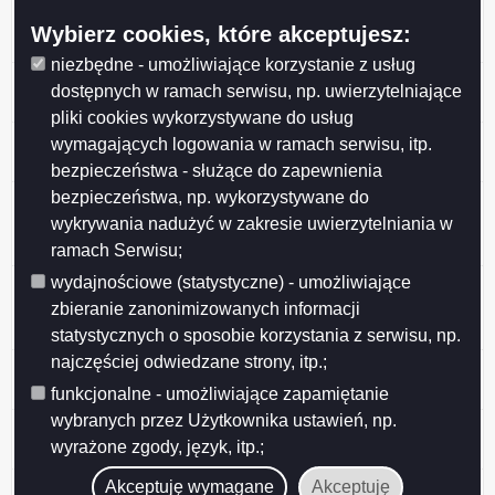
DUBOWO_EMITEL
Wybierz cookies, które akceptujesz:
(WSU_SUWALKI_DUBOWODRUGIE1)
niezbędne - umożliwiające korzystanie z usług
Zgłoszeniie zmian w instalacji9 24563 (97004N!)
dostępnych w ramach serwisu, np. uwierzytelniające
Bakałarzewska 21
pliki cookies wykorzystywane do usług
Zgłoszenie zmian w instalacji 24565 (97005N!) W.
wymagających logowania w ramach serwisu, itp.
Polskiego 100
bezpieczeństwa - służące do zapewnienia
bezpieczeństwa, np. wykorzystywane do
Informacja o zmianie danych w zakresie wielkości i
rodzaju emisji dla instalacji radiokomunikacyjnej 24584
wykrywania nadużyć w zakresie uwierzytelniania w
(97006N!) WSU_SUWALKI_HUBALA5
ramach Serwisu;
wydajnościowe (statystyczne) - umożliwiające
Informacja o zmianie danych w zakresie wielkości i
rodzaju emisji dla instalacji radiokomunikacyjnej 24548
zbieranie zanonimizowanych informacji
(97002N!) WSU_SUWALKI_WYSZYNSKIEGO
statystycznych o sposobie korzystania z serwisu, np.
najczęściej odwiedzane strony, itp.;
Zgłoszenie zmian w instalacji 97996 Suwałki Wschód
ul. Piaskowa
funkcjonalne - umożliwiające zapamiętanie
wybranych przez Użytkownika ustawień, np.
Informacja o zmianie danych w instalacji nr
wyrażone zgody, język, itp.;
SUW3303A ul. Szpitalna 60, Suwałki
Sprawozdanie z pomiarów pól elektromagnetycznych
Akceptuję wymagane
Akceptuję