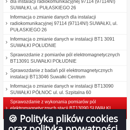
dla instalacji radiokomunikacyjnej 97114 (97114N!)
SUWAŁKI, ul. PUŁASKIEGO 26
Informacja o zmianie danych dla instalacji
radiokomunikacyjnej 97114 (97114N!) SUWAŁKI, ul.
PUŁASKIEGO 26
Informacja o zmianie danych w instalacji BT1 3091
SUWAŁKI POŁUDNIE
Sprawozdanie z pomiarów pól elektromagnetycznych
BT13091 SUWAŁKI POŁUDNIE
Sprawozdanie z badań pól elektromagnetycznych
instalacji BT13046 Suwałki Centrum
Informacja o zmianie danych w instalacji BT13090
SUWAŁKI PÓŁNOC ul. ul. Szpitalna 60
Sprawozdanie z wykonania pomiarów pól
elektromagnetycznych stacji BT13090 SUWAŁKI
PÓŁNOC ul. ul. Szpitalna 60
🍪 Polityka plików cookies
Informacja o zmianie danych w instalacji BT11659
oraz polityka prywatności