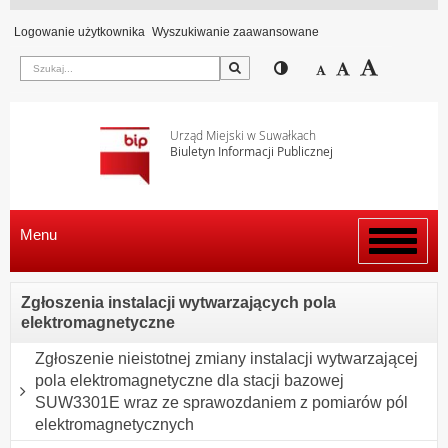
Logowanie użytkownika
Wyszukiwanie zaawansowane
Szukaj
Przełącz pomiędzy wi
Zmniejsz czcion
Domyślny rozm
Zwiększ c
Urząd Miejski w Suwałkach
Biuletyn Informacji Publicznej
Menu
Włącz
menu
Zgłoszenia instalacji wytwarzających pola
elektromagnetyczne
Zgłoszenie nieistotnej zmiany instalacji wytwarzającej
pola elektromagnetyczne dla stacji bazowej
SUW3301E wraz ze sprawozdaniem z pomiarów pól
elektromagnetycznych