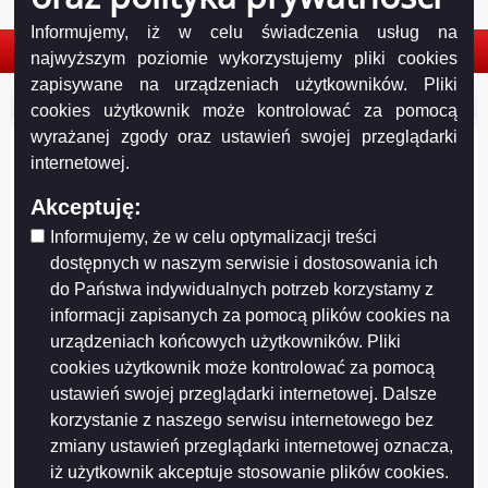
Informujemy, iż w celu świadczenia usług na
najwyższym poziomie wykorzystujemy pliki cookies
zapisywane na urządzeniach użytkowników. Pliki
© 2026. Urząd Miejski w Suwałkach. Wszystkie prawa zastrzeżone.
cookies użytkownik może kontrolować za pomocą
wyrażanej zgody oraz ustawień swojej przeglądarki
internetowej.
Akceptuję:
Informujemy, że w celu optymalizacji treści
dostępnych w naszym serwisie i dostosowania ich
do Państwa indywidualnych potrzeb korzystamy z
informacji zapisanych za pomocą plików cookies na
urządzeniach końcowych użytkowników. Pliki
cookies użytkownik może kontrolować za pomocą
ustawień swojej przeglądarki internetowej. Dalsze
Projekt współfinansowany przez Unię Europejską z Europejskiego Funduszu
korzystanie z naszego serwisu internetowego bez
Rozwoju Regionalnego w ramach Regionalnego Programu Operacyjnego
zmiany ustawień przeglądarki internetowej oznacza,
Województwa Podlaskiego na lata 2007-2013
iż użytkownik akceptuje stosowanie plików cookies.
FUNDUSZE EUROPEJSKIE - DLA ROZWOJU WOJEWÓDZTWA PODLASKIEGO