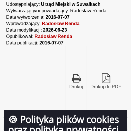
PSY
Udostępniający:
Urząd Miejski w Suwałkach
AGRESYWNE
Wytwarzający/odpowiadający:
Radosław Renda
WNIOSEK.odt
Data wytworzenia:
2016-07-07
Wprowadzający:
Radosław Renda
Data modyfikacji:
2026-06-23
Opublikował:
Radosław Renda
Data publikacji:
2016-07-07
Drukuj
Drukuj do PDF
🍪 Polityka plików cookies
Historia strony
oraz polityka prywatności