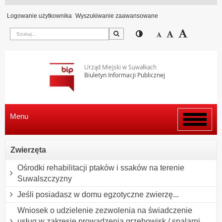
Logowanie użytkownika
Wyszukiwanie zaawansowane
Szukaj
Przełącz pomiędzy wi
Zmniejsz czcion
Domyślny rozm
Zwiększ c
Urząd Miejski w Suwałkach
Biuletyn Informacji Publicznej
Menu
Włącz
menu
Zwierzęta
Ośrodki rehabilitacji ptaków i ssaków na terenie
Suwalszczyzny
Jeśli posiadasz w domu egzotyczne zwierzę...
Wniosek o udzielenie zezwolenia na świadczenie
usług w zakresie prowadzenia grzebowisk / spalarni