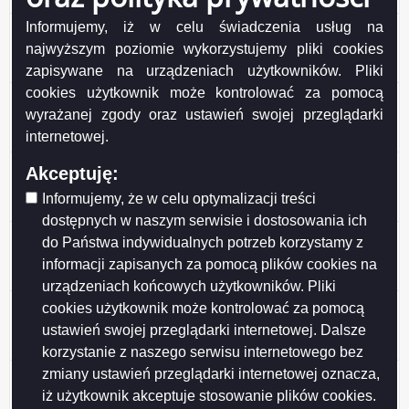
Informujemy, iż w celu świadczenia usług na
13/2016 Miejscowe plany zagospodarowania
przestrzennego i studium uwarunkowań i kierunków
najwyższym poziomie wykorzystujemy pliki cookies
zagospodarowania przestrzennego miasta 2016
zapisywane na urządzeniach użytkowników. Pliki
cookies użytkownik może kontrolować za pomocą
12/2016 Miejscowe plany zagospodarowania
wyrażanej zgody oraz ustawień swojej przeglądarki
przestrzennego i studium uwarunkowań i kierunków
internetowej.
zagospodarowania przestrzennego miasta 2016
11/2016 Miejscowe plany zagospodarowania
Akceptuję:
przestrzennego i studium uwarunkowań i kierunków
Informujemy, że w celu optymalizacji treści
zagospodarowania przestrzennego miasta 2016
dostępnych w naszym serwisie i dostosowania ich
10/2016 Miejscowe plany zagospodarowania
do Państwa indywidualnych potrzeb korzystamy z
przestrzennego i studium uwarunkowań i kierunków
informacji zapisanych za pomocą plików cookies na
zagospodarowania przestrzennego miasta 2016
urządzeniach końcowych użytkowników. Pliki
.Miejscowe plany zagospodarowania przestrzennego i
cookies użytkownik może kontrolować za pomocą
studium uwarunkowań i kierunków zagospodarowania
ustawień swojej przeglądarki internetowej. Dalsze
przestrzennego miasta 2016
korzystanie z naszego serwisu internetowego bez
zmiany ustawień przeglądarki internetowej oznacza,
9/2016 Miejscowe plany zagospodarowania
przestrzennego i studium uwarunkowań i kierunków
iż użytkownik akceptuje stosowanie plików cookies.