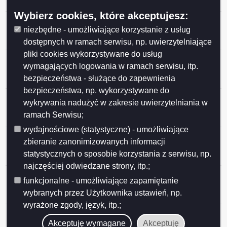
zagospodarowania przestrzennego miasta 2016
Wybierz cookies, które akceptujesz:
8/2016 Miejscowe plany zagospodarowania
niezbędne - umożliwiające korzystanie z usług
przestrzennego i studium uwarunkowań i kierunków
zagospodarowania przestrzennego miasta 2016
dostępnych w ramach serwisu, np. uwierzytelniające
pliki cookies wykorzystywane do usług
7/2016 Miejscowe plabny zagospoadarowania
wymagających logowania w ramach serwisu, itp.
przestrzennego i studium uwarunkowań i kierunków
bezpieczeństwa - służące do zapewnienia
zagospodarowania przestrzennego miasta 2016ia
bezpieczeństwa, np. wykorzystywane do
6/2016 Miejscowe plany zagospodarowania
wykrywania nadużyć w zakresie uwierzytelniania w
przestrzennego i studium uwarunkowań i kierunków
ramach Serwisu;
zagospodarowania przestrzennego miasta 2016
wydajnościowe (statystyczne) - umożliwiające
5/2016 Miejscowe plany zagospodarowania
zbieranie zanonimizowanych informacji
przestrzennego i studium uwarunkowań i kierunków
statystycznych o sposobie korzystania z serwisu, np.
zagospodarowania przestrzennego miasta 2016
najczęściej odwiedzane strony, itp.;
4/2016 Miejscowe plany zagospodarowania
funkcjonalne - umożliwiające zapamiętanie
przestrzennego i studium uwarunkowań i kierunków
wybranych przez Użytkownika ustawień, np.
zagospodarowania przestrzennego miasta 2016
wyrażone zgody, język, itp.;
3/2016 Miejscowe plany zagospodarowania
przestrzennego i studium uwarunkowań i kierunków
Akceptuję wymagane
Akceptuję