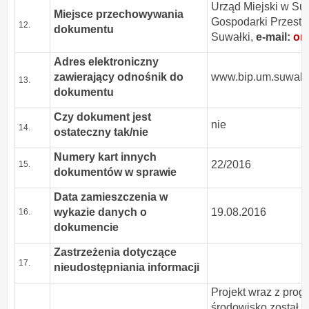
Urząd Miejski w Suw
Miejsce przechowywania
Gospodarki Przestrz
12.
dokumentu
Suwałki,
e-mail:
or
Adres elektroniczny
zawierający odnośnik do
www.bip.um.suwalki
13.
dokumentu
Czy dokument jest
nie
14.
ostateczny tak/nie
Numery kart innych
22/2016
15.
dokumentów w sprawie
Data zamieszczenia w
wykazie danych o
19.08.2016
16.
dokumencie
Zastrzeżenia dotyczące
17.
nieudostępniania informacji
Projekt wraz z pro
środowisko został 