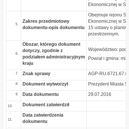
Ekonomicznej w Su
Obejmuje rejonu Suw
Zakres przedmiotowy
Ekonomicznej w Suw
dokumentu-opis dokumentu
15 ustawy o planow
przestrzennym.
Obszar, którego dokument
Województwo: podl
dotyczy, zgodnie z
podziałem administracyjnym
Powiat i gmina: mia
kraju
Znak sprawy
AGP-RU.6721.67.6
Dokument wytworzył
Prezydent Miasta S
Data dokumentu
29.07.2016
Dokument zatwierdził
10.
Data zatwierdzenia
11.
dokumentu