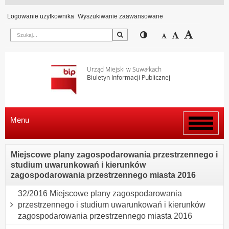
Logowanie użytkownika
Wyszukiwanie zaawansowane
Szukaj
Przełącz pomiędzy wi
Zmniejsz czcion
Domyślny rozm
Zwiększ c
Urząd Miejski w Suwałkach
Biuletyn Informacji Publicznej
Menu
Włącz
menu
Miejscowe plany zagospodarowania przestrzennego i
studium uwarunkowań i kierunków
zagospodarowania przestrzennego miasta 2016
32/2016 Miejscowe plany zagospodarowania
przestrzennego i studium uwarunkowań i kierunków
zagospodarowania przestrzennego miasta 2016