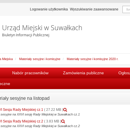
Logowanie użytkownika
Wyszukiwanie zaawansowane
Urząd Miejski w Suwałkach
Biuletyn Informacji Publicznej
 Miejska
Materiały sesyjne i komisyjne
Materiały sesyjne i komisyjne 2020 r.
Nabór pracowników
Zamówienia publiczne
Ogłosz
łeczne
riały sesyjne na listopad
Podgląd
I Sesja Rady Miejskiej cz.1
( 27.22 MB )
załącznika
y sesyjne na XXVI sesję Rady Miejskiej w Suwałkach cz.1
XXVI
Podgląd
I Sesja Rady Miejskiej cz.2
( 3.83 MB )
Sesja
załącznika
y sesyjne na XXVI sesję Rady Miejskiej w Suwałkach cz.2
Rady