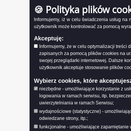
Materiały sesyjne na lipiec
XXV
🍪 Polityka plików coo
Materiał
Materiały sesyjne na czerwiec
Materiały sesyjne na maj
Informujemy, iż w celu świadczenia usług na
Udostęp
Materiały sesyjne na kwiecień
użytkownik może kontrolować za pomocą wyraża
Wytwarz
Data wy
Materiały sesyjne na marzec
Wprowa
Akceptuję:
Materiały sesyjne na luty
Data mo
Informujemy, że w celu optymalizacji treśc
Opublik
Materiały sesyjne na styczeń
Data pub
zapisanych za pomocą plików cookies na u
swojej przeglądarki internetowej. Dalsze ko
Histo
Licznik odwiedzin
użytkownik akceptuje stosowanie plików coo
Odwiedzana: 683
Wybierz cookies, które akceptujes
niezbędne - umożliwiające korzystanie z us
Administracja
logowania w ramach serwisu, itp. bezpiecz
Zaloguj się
uwierzytelniania w ramach Serwisu;
wydajnościowe (statystyczne) - umożliwiając
Otwarte dane
odwiedzane strony, itp.;
XML
funkcjonalne - umożliwiające zapamiętanie 