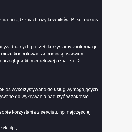
 na urządzeniach użytkowników. Pliki cookies
Drukuj
Drukuj do PDF
ndywidualnych potrzeb korzystamy z informacji
k może kontrolować za pomocą ustawień
 przeglądarki internetowej oznacza, iż
 cookies wykorzystywane do usług wymagających
stywane do wykrywania nadużyć w zakresie
obie korzystania z serwisu, np. najczęściej
k, itp.;