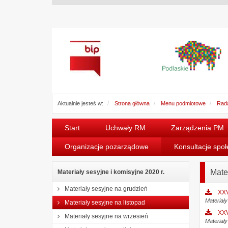
Aktualnie jesteś w:
Strona główna
Menu podmiotowe
Rada
Start
Uchwały RM
Zarządzenia PM
Organizacje pozarządowe
Konsultacje spo
Mate
Materiały sesyjne i komisyjne 2020 r.
Materiały sesyjne na grudzień
XXV
Materiał
Materiały sesyjne na listopad
XXV
Materiały sesyjne na wrzesień
Materiał