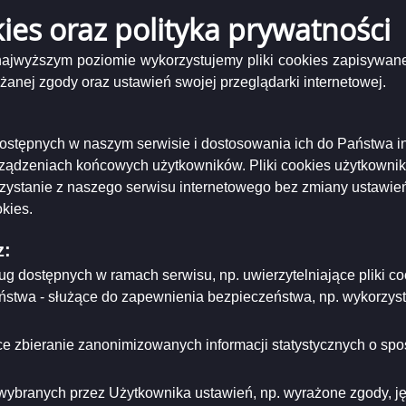
XXVI
Podgląd
I Sesja Rady Miejskiej cz.3
( 22.07 MB )
Miejskiej
kies oraz polityka prywatności
Sesja
załącznika
y sesyjne na XXVI sesję Rady Miejskiej w Suwałkach cz.3
cz.1
Rady
XXVI
Miejskiej
Sesja
 najwyższym poziomie wykorzystujemy pliki cookies zapisywane
cz.2
niający:
Urząd Miejski w Suwałkach
Rady
nej zgody oraz ustawień swojej przeglądarki internetowej.
ający/odpowiadający:
Marcin Szypulski
Miejskiej
tworzenia:
2020-11-06
cz.3
dzający:
Marcin Szypulski
dyfikacji:
2020-11-06
i dostępnych w naszym serwisie i dostosowania ich do Państwa i
ował:
Marcin Szypulski
likacji:
2020-11-06
rządzeniach końcowych użytkowników. Pliki cookies użytkowni
rzystanie z naszego serwisu internetowego bez zmiany ustawień
ria strony
kies.
z:
ług dostępnych w ramach serwisu, np. uwierzytelniające pliki
eństwa - służące do zapewnienia bezpieczeństwa, np. wykorzy
e zbieranie zanonimizowanych informacji statystycznych o spos
wybranych przez Użytkownika ustawień, np. wyrażone zgody, języ