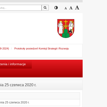
Szukaj
Przełącz pomiędzy widokiem
Zmniejsz czcionkę
Domyślny rozmiar cz
Zwiększ czcion
18-2024)
Protokoły posiedzeń Komisji Strategii i Rozwoju
enia i informacje
ia 25 czerwca 2020 r.
dnia 25 czerwca 2020 r.