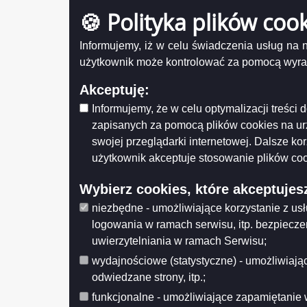
🍪 Polityka plików coo
Protokół nr 66/2024 Komisji Strategii i
Rozwoju Gospodarczego z dnia 20 marca
Pro
2024 r.
Informujemy, iż w celu świadczenia usług na
Udostęp
Protokół nr 65/2024 Komisji Strategii i
użytkownik może kontrolować za pomocą wyraża
Wytwarz
Rozwoju Gospodarczego z dnia 20 lutego
Data wy
2024 r.
Akceptuję:
Wprowa
Protokół nr 64/2024 Komisji Strategii i
Data mo
Informujemy, że w celu optymalizacji treśc
Rozwoju Gospodarczego z dnia 24
Opublik
stycznia 2024 r.
zapisanych za pomocą plików cookies na u
Data pub
Protokół nr 63/2023 Komisji Strategii i
swojej przeglądarki internetowej. Dalsze ko
Rozwoju Gospodarczego z dnia 13
Histo
użytkownik akceptuje stosowanie plików coo
grudnia 2023 r.
Protokół nr 62/2023 ze wspólnego
Wybierz cookies, które akceptujes
posiedzenia Komisji Strategii i Rozwoju
Gospodarczego i Komisji Spraw
niezbędne - umożliwiające korzystanie z us
Społecznych i Bezpieczeństwa z dnia 5
logowania w ramach serwisu, itp. bezpiecz
grudnia 2023 r.
uwierzytelniania w ramach Serwisu;
Protokół nr 61/2023 Komisji Strategii i
Rozwoju Gospodarczego z dnia 22
wydajnościowe (statystyczne) - umożliwiając
listopada 2023 r.
odwiedzane strony, itp.;
Protokół nr 60/2023 Komisji Strategii i
funkcjonalne - umożliwiające zapamiętanie 
Rozwoju Gospodarczego z dnia 18