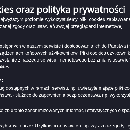
kies oraz polityka prywatności
tokół nr 21 2020 Komisji Strategii i Rozwoju Gospodarczego z dnia 25 czerwca 2020
 najwyższym poziomie wykorzystujemy pliki cookies zapisywane
niający:
Urząd Miejski w Suwałkach
nej zgody oraz ustawień swojej przeglądarki internetowej.
ający/odpowiadający:
Elżbieta Polańska
tworzenia:
2020-06-25
dzający:
Elżbieta Polańska
dyfikacji:
2020-07-28
i dostępnych w naszym serwisie i dostosowania ich do Państwa i
ował:
Elżbieta Polańska
rządzeniach końcowych użytkowników. Pliki cookies użytkowni
likacji:
2020-07-28
rzystanie z naszego serwisu internetowego bez zmiany ustawień
ria strony
kies.
z:
ług dostępnych w ramach serwisu, np. uwierzytelniające pliki
eństwa - służące do zapewnienia bezpieczeństwa, np. wykorzy
e zbieranie zanonimizowanych informacji statystycznych o spos
wybranych przez Użytkownika ustawień, np. wyrażone zgody, języ