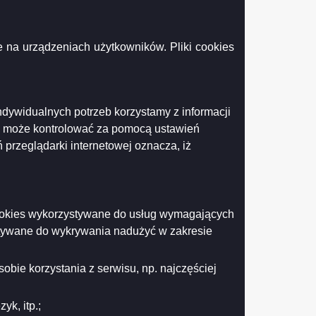
Podgląd
 r..pdf
( 516.69 KB )
załącznika
 na urządzeniach użytkowników. Pliki cookies
Protokół
nr
21
2020
Komisji
Drukuj
Drukuj do PDF
ndywidualnych potrzeb korzystamy z informacji
Strategii
i
k może kontrolować za pomocą ustawień
Rozwoju
 przeglądarki internetowej oznacza, iż
Gospodarczego
z
dnia
25
czerwca
2020
 cookies wykorzystywane do usług wymagających
r..pdf
stywane do wykrywania nadużyć w zakresie
obie korzystania z serwisu, np. najczęściej
k, itp.;