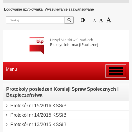
Logowanie użytkownika
Wyszukiwanie zaawansowane
Szukaj
Przełącz pomiędzy wi
Zmniejsz czcion
Domyślny rozm
Zwiększ c
Urząd Miejski w Suwałkach
Biuletyn Informacji Publicznej
Menu
Włącz
menu
Protokoły posiedzeń Komisji Spraw Społecznych i
Bezpieczeństwa
Protokół nr 15/2016 KSSiB
Protokół nr 14/2015 KSSiB
Protokół nr 13/2015 KSSiB