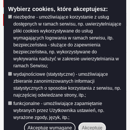
Wybierz cookies, które akceptujesz:
niezbędne - umożliwiające korzystanie z usług
Protokół nr 27/2017 KSSiB
dostępnych w ramach serwisu, np. uwierzytelniające
pliki cookies wykorzystywane do usług
Data wydania
2017-01-25
wymagających logowania w ramach serwisu, itp.
Tytuł
Protokół nr 27/2017 KSSiB
bezpieczeństwa - służące do zapewnienia
bezpieczeństwa, np. wykorzystywane do
posiedzenia Komisji Spraw Społecznych i
wykrywania nadużyć w zakresie uwierzytelniania w
Bezpieczeństwa Rady Miejskiej w Suwałkach odbytego
ramach Serwisu;
w dniu 25 stycznia 2017 r.
wydajnościowe (statystyczne) - umożliwiające
zbieranie zanonimizowanych informacji
Podgląd
Protokół nr 27z25stycznia2017 SSiB.pdf
( 218.67 KB )
statystycznych o sposobie korzystania z serwisu, np.
załącznika
najczęściej odwiedzane strony, itp.;
Protokół
Udostępniający:
Urząd Miejski w Suwałkach
nr
funkcjonalne - umożliwiające zapamiętanie
Wytwarzający/odpowiadający:
Marcin Szypulski
27z25stycznia
Data wytworzenia:
2017-01-25
SSiB.pdf
wybranych przez Użytkownika ustawień, np.
Wprowadzający:
Marcin Szypulski
wyrażone zgody, język, itp.;
Data modyfikacji:
2017-03-14
Akceptuję wymagane
Akceptuję
Opublikował:
Marcin Szypulski