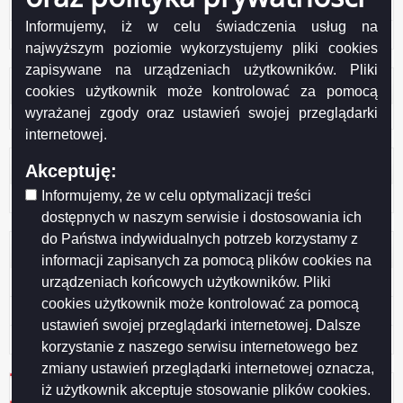
Protokół nr 16/2016 KSSiB
Informujemy, iż w celu świadczenia usług na
Protokół nr 1/2014 KSSiB
najwyższym poziomie wykorzystujemy pliki cookies
zapisywane na urządzeniach użytkowników. Pliki
Licznik odwiedzin
cookies użytkownik może kontrolować za pomocą
wyrażanej zgody oraz ustawień swojej przeglądarki
Odwiedzana: 823
internetowej.
Administracja
Akceptuję:
Informujemy, że w celu optymalizacji treści
Zaloguj się
dostępnych w naszym serwisie i dostosowania ich
do Państwa indywidualnych potrzeb korzystamy z
Otwarte dane
informacji zapisanych za pomocą plików cookies na
XML
urządzeniach końcowych użytkowników. Pliki
cookies użytkownik może kontrolować za pomocą
JSON
ustawień swojej przeglądarki internetowej. Dalsze
CSV
korzystanie z naszego serwisu internetowego bez
zmiany ustawień przeglądarki internetowej oznacza,
iż użytkownik akceptuje stosowanie plików cookies.