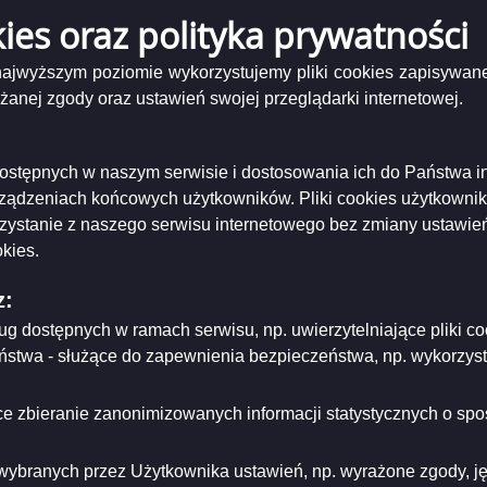
Podgląd
rotokol_ssib_20.10._2014
( 62.73 KB )
kies oraz polityka prywatności
załącznika
50protokol_ssib_20.10._2014
niający:
Grażyna Herbaczewska - kierownik Biura Rady Miejskiej w
 najwyższym poziomie wykorzystujemy pliki cookies zapisywane
ach
ający/odpowiadający:
Katarzyna Gałazin
nej zgody oraz ustawień swojej przeglądarki internetowej.
dzający:
Katarzyna Gałazin
rowadzenia:
2014-12-04
dyfikacji:
2014-12-04
ował:
Katarzyna Gałazin
i dostępnych w naszym serwisie i dostosowania ich do Państwa i
likacji:
2014-12-04
rządzeniach końcowych użytkowników. Pliki cookies użytkowni
rzystanie z naszego serwisu internetowego bez zmiany ustawień
ria strony
kies.
z:
ług dostępnych w ramach serwisu, np. uwierzytelniające pliki
eństwa - służące do zapewnienia bezpieczeństwa, np. wykorzy
e zbieranie zanonimizowanych informacji statystycznych o spos
wybranych przez Użytkownika ustawień, np. wyrażone zgody, języ