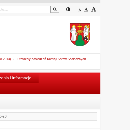
Szukaj
Przełącz pomiędzy widokiem
Zmniejsz czcionkę
Domyślny rozmiar cz
Zwiększ czcion
10-2014)
Protokoły posiedzeń Komisji Spraw Społecznych i
enia i informacje
0-20