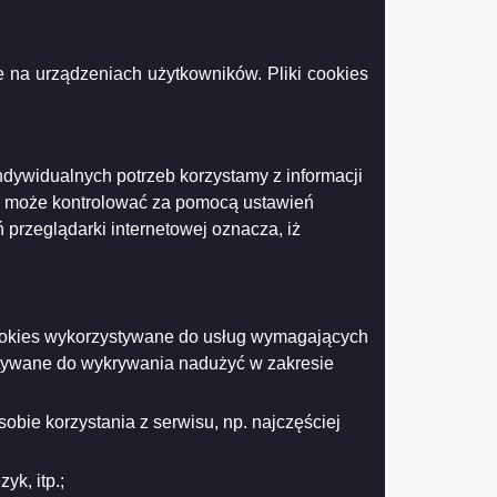
 na urządzeniach użytkowników. Pliki cookies
Drukuj
Drukuj do PDF
ndywidualnych potrzeb korzystamy z informacji
k może kontrolować za pomocą ustawień
 przeglądarki internetowej oznacza, iż
 cookies wykorzystywane do usług wymagających
stywane do wykrywania nadużyć w zakresie
obie korzystania z serwisu, np. najczęściej
k, itp.;