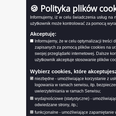
Protokół nr 48/2014 KSSiB
50p
🍪 Polityka plików coo
Protokół nr 47/2014 KSSiB
Udostęp
Informujemy, iż w celu świadczenia usług na
Protokół nr 46/2014 KSSiB
Suwałk
Wytwarz
użytkownik może kontrolować za pomocą wyraża
Protokół nr 45/2014 KSSiB
Wprowa
Data wp
Protokół nr 44/2014 KSSiB
Akceptuję:
Data mo
Protokół nr 43/2014 KSSiS
Opublik
Informujemy, że w celu optymalizacji treśc
Data pub
Protokół nr 42/2014 KSSiB
zapisanych za pomocą plików cookies na u
Protokół nr 41/2014 KSSiB
swojej przeglądarki internetowej. Dalsze ko
Histo
użytkownik akceptuje stosowanie plików coo
Protokół nr 40/2013 KSSiB
Protokół nr 39/2013 KSSiB
Wybierz cookies, które akceptujes
Protokół nr 38/2013 KSSiB
niezbędne - umożliwiające korzystanie z us
Protokół nr 37/2013 KSSiB
logowania w ramach serwisu, itp. bezpiecz
Protokół nr 36/2013 KSSiB
uwierzytelniania w ramach Serwisu;
Protokół nr 35/2013 KSSiB
wydajnościowe (statystyczne) - umożliwiając
Protokół nr 26/2012 KSSiB
odwiedzane strony, itp.;
Protokół nr 34/2013 KSSiB
funkcjonalne - umożliwiające zapamiętanie 
Protokół nr 33/2013 KSSiB