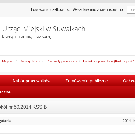
Logowanie użytkownika
Wyszukiwanie zaawansowane
Urząd Miejski w Suwałkach
Biuletyn Informacji Publicznej
 Miejska
Komisje Rady
Protokoły posiedzeń
Protokoły posiedzeń (Kadencja 20
Nabór pracowników
Zamówienia publiczne
Ogłosz
łeczne
okół nr 50/2014 KSSiB
ydania
2014-1