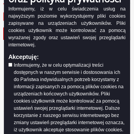
Informujemy, iż w celu świadczenia usług na
najwyższym poziomie wykorzystujemy pliki cookies
zapisywane na urządzeniach użytkowników. Pliki
cookies użytkownik może kontrolować za pomocą
Protokół nr 28/2013 OiW
wyrażanej zgody oraz ustawień swojej przeglądarki
internetowej.
Data wydania
2013-11-20
Akceptuję:
Informujemy, że w celu optymalizacji treści
P
rotokół nr 28/2013
dostępnych w naszym serwisie i dostosowania ich
posiedzenia Komisji Oświaty i Wychowania Rady
do Państwa indywidualnych potrzeb korzystamy z
Miejskiej w Suwałkach,
informacji zapisanych za pomocą plików cookies na
odbytego z dnia 20 listopada 2013 r.
urządzeniach końcowych użytkowników. Pliki
cookies użytkownik może kontrolować za pomocą
Podgląd
protokol_nr_28_z_20_listopada_2013_r._koiw
( 272.96 KB )
ustawień swojej przeglądarki internetowej. Dalsze
załączni
protokol
korzystanie z naszego serwisu internetowego bez
Udostępniający:
Grażyna Herbaczewska - kierownik
zmiany ustawień przeglądarki internetowej oznacza,
Biura Rady Miejskiej w Suwałkach
iż użytkownik akceptuje stosowanie plików cookies.
Wytwarzający/odpowiadający:
Katarzyna Gałazin