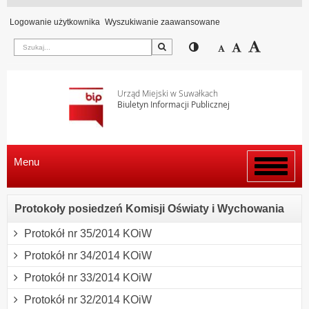
Logowanie użytkownika
Wyszukiwanie zaawansowane
Szukaj
Przełącz pomiędzy wi
Zmniejsz czcion
Domyślny rozm
Zwiększ c
Urząd Miejski w Suwałkach
Biuletyn Informacji Publicznej
Menu
Włącz
menu
Protokoły posiedzeń Komisji Oświaty i Wychowania
Protokół nr 35/2014 KOiW
Protokół nr 34/2014 KOiW
Protokół nr 33/2014 KOiW
Protokół nr 32/2014 KOiW