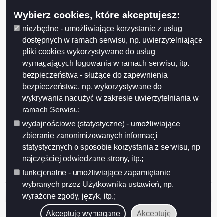
Wprowadzający:
Katarzyna Gałazin
Wybierz cookies, które akceptujesz:
Data wprowadzenia:
2014-01-31
Data modyfikacji:
2014-01-31
niezbędne - umożliwiające korzystanie z usług
Opublikował:
Katarzyna Gałazin
dostępnych w ramach serwisu, np. uwierzytelniające
Data publikacji:
2014-01-31
pliki cookies wykorzystywane do usług
wymagających logowania w ramach serwisu, itp.
bezpieczeństwa - służące do zapewnienia
bezpieczeństwa, np. wykorzystywane do
wykrywania nadużyć w zakresie uwierzytelniania w
ramach Serwisu;
wydajnościowe (statystyczne) - umożliwiające
Drukuj
Drukuj do PDF
zbieranie zanonimizowanych informacji
statystycznych o sposobie korzystania z serwisu, np.
najczęściej odwiedzane strony, itp.;
funkcjonalne - umożliwiające zapamiętanie
wybranych przez Użytkownika ustawień, np.
Historia strony
wyrażone zgody, język, itp.;
Akceptuję wymagane
Akceptuję