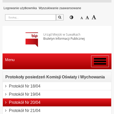
Logowanie użytkownika
Wyszukiwanie zaawansowane
Szukaj
Przełącz pomiędzy wi
Zmniejsz czcion
Domyślny rozm
Zwiększ c
Urząd Miejski w Suwałkach
Biuletyn Informacji Publicznej
Menu
Włącz
menu
Protokoły posiedzeń Komisji Oświaty i Wychowania
Protokół Nr 18/04
Protokół Nr 19/04
Protokół Nr 20/04
Protokół Nr 21/04