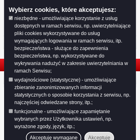
Drukuj
Drukuj do PDF
Wybierz cookies, które akceptujesz:
niezbędne - umożliwiające korzystanie z usług
dostępnych w ramach serwisu, np. uwierzytelniające
pliki cookies wykorzystywane do usług
wymagających logowania w ramach serwisu, itp.
Historia strony
bezpieczeństwa - służące do zapewnienia
bezpieczeństwa, np. wykorzystywane do
wykrywania nadużyć w zakresie uwierzytelniania w
ramach Serwisu;
© 2026. Urząd Miejski w Suwałkach. Wszystkie prawa zastrzeżone.
wydajnościowe (statystyczne) - umożliwiające
zbieranie zanonimizowanych informacji
statystycznych o sposobie korzystania z serwisu, np.
najczęściej odwiedzane strony, itp.;
funkcjonalne - umożliwiające zapamiętanie
wybranych przez Użytkownika ustawień, np.
wyrażone zgody, język, itp.;
Akceptuję wymagane
Akceptuję