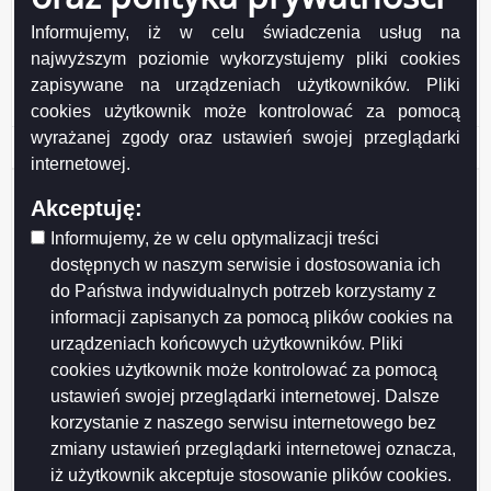
Numer
20/04
Informujemy, iż w celu świadczenia usług na
Tytuł
z posiedzenia Komisji Oświaty i Wychowania Rady Miejskiej
najwyższym poziomie wykorzystujemy pliki cookies
w Suwałkach w dniu 16 czerwca 2004 r. w godz. 15:30 –
zapisywane na urządzeniach użytkowników. Pliki
17:30 w sali nr 146 Urzędu Miejskiego, ul. Mickiewicza 1.
cookies użytkownik może kontrolować za pomocą
wyrażanej zgody oraz ustawień swojej przeglądarki
Podgląd
20_koiw
( 88.9 KB )
internetowej.
załącznika
20_koiw
Udostępniający:
Biuro Rady Miejskiej
Akceptuję:
Wytwarzający/odpowiadający:
Radosław Jabłoński
Informujemy, że w celu optymalizacji treści
Wprowadzający:
Radosław Jabłoński
Data wprowadzenia:
2008-12-20
dostępnych w naszym serwisie i dostosowania ich
Data modyfikacji:
2008-12-20
do Państwa indywidualnych potrzeb korzystamy z
Opublikował:
Radosław Jabłoński
informacji zapisanych za pomocą plików cookies na
Data publikacji:
2008-12-20
urządzeniach końcowych użytkowników. Pliki
cookies użytkownik może kontrolować za pomocą
ustawień swojej przeglądarki internetowej. Dalsze
korzystanie z naszego serwisu internetowego bez
zmiany ustawień przeglądarki internetowej oznacza,
iż użytkownik akceptuje stosowanie plików cookies.