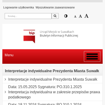
Logowanie użytkownika
Wyszukiwanie zaawansowane
Szukaj
Przełącz pomiędzy wi
Zmniejsz czcion
Domyślny rozm
Zwiększ c
Urząd Miejski w Suwałkach
Biuletyn Informacji Publicznej
Menu
Włącz
menu
Interpretacje indywidualne Prezydenta Miasta Suwałk
Interpretacje indywidualne Prezydenta Miasta Suwałk
Data: 15.05.2025 Sygnatura: PO.310.1.2025
Interpretacja indywidualna w zakresie przepisów prawa
podatkowego
Data: 18.11.2024 Sygnatura: PO.310.1.2024