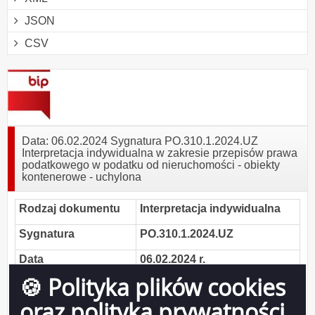
JSON
CSV
Data: 06.02.2024 Sygnatura PO.310.1.2024.UZ
Interpretacja indywidualna w zakresie przepisów prawa
podatkowego w podatku od nieruchomości - obiekty
kontenerowe - uchylona
Rodzaj dokumentu
Interpretacja indywidualna
Sygnatura
PO.310.1.2024.UZ
Data
06.02.2024 r.
🍪 Polityka plików cookies
Organ wydający
Prezydent Miasta Suwałk
oraz polityka prywatności
Temat
podatek od nieruchomości