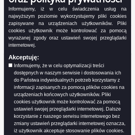
Indywidualna sprawa
Informujemy, iż w celu świadczenia usług na
Słowa kluczowe
wnioskodawcy
najwyższym poziomie wykorzystujemy pliki cookies
zapisywane na urządzeniach użytkowników. Pliki
cookies użytkownik może kontrolować za pomocą
06.02.2024r. Sygnatura PO.310.1.2024.UZ Interpretacja
Podgląd
indywidualna.pdf
( 644.15 KB )
wyrażanej zgody oraz ustawień swojej przeglądarki
załącznika
06.02.2024r. Sygnatura PO.310.1.2024.UZ Interpretacja indywidualna w zakresie
internetowej.
przepisów prawa podatkowego w podatku od nieruchomości - obiekty kontenerowe
06.02.2024r.
Sygnatura
Akceptuję:
PO.310.1.2024.UZ
Udostępniający:
Urząd Miejski w Suwałkach
Interpretacja
Informujemy, że w celu optymalizacji treści
Wytwarzający/odpowiadający:
Urszula Zaremba -
indywidualna.pdf
dostępnych w naszym serwisie i dostosowania ich
Wydział Podatków i Opłat
do Państwa indywidualnych potrzeb korzystamy z
Data wytworzenia:
2024-02-29
Wprowadzający:
Michał Nowicki
informacji zapisanych za pomocą plików cookies na
Data modyfikacji:
2024-11-25
urządzeniach końcowych użytkowników. Pliki
Opublikował:
Michał Nowicki
cookies użytkownik może kontrolować za pomocą
Data publikacji:
2024-02-29
ustawień swojej przeglądarki internetowej. Dalsze
korzystanie z naszego serwisu internetowego bez
zmiany ustawień przeglądarki internetowej oznacza,
iż użytkownik akceptuje stosowanie plików cookies.