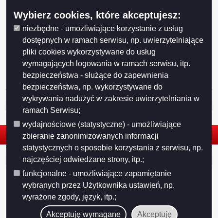
Wybierz cookies, które akceptujesz:
niezbędne - umożliwiające korzystanie z usług
Drukuj
Drukuj do PDF
dostępnych w ramach serwisu, np. uwierzytelniające
pliki cookies wykorzystywane do usług
wymagających logowania w ramach serwisu, itp.
bezpieczeństwa - służące do zapewnienia
bezpieczeństwa, np. wykorzystywane do
wykrywania nadużyć w zakresie uwierzytelniania w
Historia strony
ramach Serwisu;
wydajnościowe (statystyczne) - umożliwiające
zbieranie zanonimizowanych informacji
statystycznych o sposobie korzystania z serwisu, np.
© 2026. Urząd Miejski w Suwałkach. Wszystkie prawa zastrzeżone.
najczęściej odwiedzane strony, itp.;
funkcjonalne - umożliwiające zapamiętanie
wybranych przez Użytkownika ustawień, np.
wyrażone zgody, język, itp.;
Akceptuję wymagane
Akceptuję