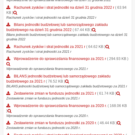
załącznika
Wprowadzenie do sprawozdania finansowego na dzień 31 grudnia 2022
budżetowego
fundusz
Wprowadzenie
na
Rachunek zysków i strat jednostki na dzień 31 grudnia 2022 r
( 63.94
jednostk
do
dzień
Podgląd
KB )
za
sprawozdania
31
załącznika
Rachunek zysków i strat jednostki na dzień 31 grudnia 2022 r
2022
finansowego
grudnia
Rachunek
Bilans jednostki budżetowej lub samorządowego zakładu
na
2023.pdf
zysków
Podgląd
budżetowego na dzień 31 grudnia 2022
( 67.44 KB )
dzień
i
załącznika
Bilans jednostki budżetowej lub samorządowego zakładu budżetowego na dzień 31
31
strat
grudnia 2022
Bilans
grudnia
jednostki
jednostki
2022
Podgląd
Rachunek zysków i strat jednostki za 2021 r
( 64.62 KB )
na
budżetowej
załącznika
Rachunek zysków i strat jednostki za 2021 r
dzień
lub
Rachunek
31
Wprowadzenie do sprawozdania finansowego za 2021 r
( 294.93 KB )
samorządowego
zysków
grudnia
Podgląd
zakładu
i
2022
załącznika
Wprowadzenie do sprawozdania finansowego za 2021 r
budżetowego
strat
r
Wprowadzenie
na
BILANS jednostki budżetowej lub samorządowego zakładu
jednostki
do
dzień
Podgląd
budżetowego za 2021 r
( 76.52 KB )
za
sprawozdania
31
załącznika
BILANS jednostki budżetowej lub samorządowego zakładu budżetowego za 2021 r
2021
finansowego
grudnia
BILANS
r
Podgl
Zestawienie zmian w funduszu jednostki za 2021 r
( 61.74 KB )
za
2022
jednostki
załącz
Zestawienie zmian w funduszu jednostki za 2021 r
2021
budżetowej
Zestaw
r
Wprowadzenie do sprawozdania finansowego za 2020 r.
( 168.06 KB
lub
zmian
Podgląd
)
samorządowego
w
załącznika
Wprowadzenie do sprawozdania finansowego za 2020 r.
zakładu
fundus
Wprowadzenie
budżetowego
Podgl
Zestawienie zmian w funduszu jednostki za 2020 r.
( 46.44 KB )
jednos
do
za
załącz
Zestawienie zmian w funduszu jednostki za 2020 r.
za
sprawozdania
2021
Zestaw
2021