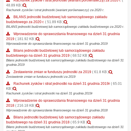
Rachunek zysków i strat jednostki (wariant porównawczy) za 2020 r.
(
finansowego
r
zmian
r
Podgląd
48.89 KB )
za
w
załącznika
Rachunek zysków i strat jednostki (wariant porównawczy) za 2020 r.
2020
fundu
Rachunek
r.
BILANS jednostki budżetowej lub samorządowego zakładu
jednos
zysków
Podgląd
budżetowego za 2020 r.
( 51.89 KB )
za
i
załącznika
BILANS jednostki budżetowej lub samorządowego zakładu budżetowego za 2020 r.
2020
strat
BILANS
r.
Wprowadzenie do sprawozdania finansowego na dzień 31 grudnia
jednostki
jednostki
Podgląd
2019
( 181.92 KB )
(wariant
budżetowej
załącznika
Wprowadzenie do sprawozdania finansowego na dzień 31 grudnia 2019
porównawczy)
lub
Wprowadzenie
za
Bilans jednostki budżetowej lub samorządowego zakładu
samorządowego
do
2020
Podgląd
budżetowego na dzień 31 grudnia 2019
( 68.52 KB )
zakładu
sprawozdania
r.
załącznika
Bilans jednostki budżetowej lub samorządowego zakładu budżetowego na dzień 31
budżetowego
finansowego
grudnia 2019
Bilans
za
na
jednostki
2020
Podgląd
Zestawienie zmian w funduszu jednostki za 2019
( 61.8 KB )
dzień
budżetowej
r.
załączni
Zestawienie zmian w funduszu jednostki za 2019
31
lub
Zestawie
grudnia
Rachunek zysków i strat jednostki na dzień 31 grudnia 2019r
( 65.01
samorządowego
zmian
2019
Podgląd
KB )
zakładu
w
załącznika
Rachunek zysków i strat jednostki na dzień 31 grudnia 2019r
budżetowego
funduszu
Rachunek
na
Wprowadzenie do sprawozdania finansowego na dzień 31 grudnia
jednostki
zysków
dzień
Podgląd
2018
( 216.18 KB )
za
i
31
załącznika
Wprowadzenie do sprawozdania finansowego na dzień 31 grudnia 2018
2019
strat
grudnia
Wprowadzenie
Bilans jednostki budżetowej lub samorządowego zakładu
jednostki
2019
do
Podgląd
budżetowego na dzień 31 grudnia 2018
( 65.9 KB )
na
sprawozdania
załącznika
Bilans jednostki budżetowej lub samorządowego zakładu budżetowego na dzień 31
dzień
finansowego