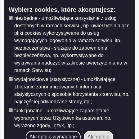
powiatowy inspektor nadzoru budowlanego:
Wybierz cookies, które akceptujesz:
- przenosi decyzje o pozwoleniu na wznowienie
niezbędne - umożliwiające korzystanie z usług
robot budowlanych,
dostępnych w ramach serwisu, np. uwierzytelniające
- przyjmuje zawiadomienia inwestora o
pliki cookies wykorzystywane do usług
zamierzonym terminie rozpoczęcia robót
wymagających logowania w ramach serwisu, itp.
budowlanych, oświadczenia kierownika budowy
bezpieczeństwa - służące do zapewnienia
stwierdzające sporządzenie planu bezpieczeństwa
bezpieczeństwa, np. wykorzystywane do
i ochrony zdrowia oraz przyjęcie obowiązku
kierowania budową (robotami budowlanym),
wykrywania nadużyć w zakresie uwierzytelniania w
oświadczenie inspektora nadzoru inwestorskiego,
ramach Serwisu;
- przyjmuje zawiadomienia inwestora o zmianie:
wydajnościowe (statystyczne) - umożliwiające
kierownika budowy lub robót, inspektora nadzoru
zbieranie zanonimizowanych informacji
inwestorskiego, projektanta sprawującego nadzór
statystycznych o sposobie korzystania z serwisu, np.
autorski,
najczęściej odwiedzane strony, itp.;
- wydaje decyzje o nakazie rozbiórki obiektu
budowlanego lub jego części,
funkcjonalne - umożliwiające zapamiętanie
- wydaje decyzje w sprawie zatwierdzenia
wybranych przez Użytkownika ustawień, np.
zamiennego projektu budowlanego i udzielenia
wyrażone zgody, język, itp.;
pozwolenia na wznowienie robót budowlanych,
Akceptuję wymagane
Akceptuję
- prowadzi postępowania w sprawie naliczenia