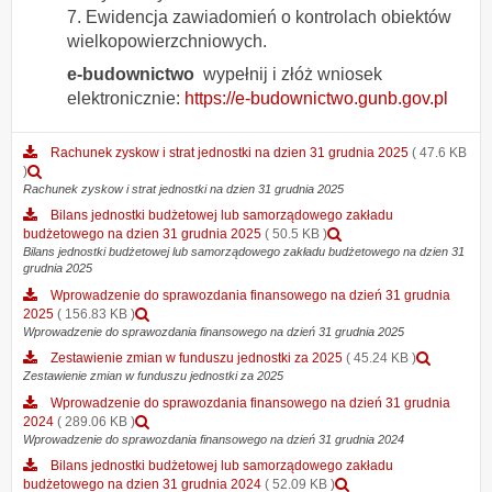
7. Ewidencja zawiadomień o kontrolach obiektów
wielkopowierzchniowych.
e-budownictwo
wypełnij i złóż wniosek
elektronicznie:
https://e-budownictwo.gunb.gov.pl
Rachunek zyskow i strat jednostki na dzien 31 grudnia 2025
( 47.6 KB
Podgląd
)
załącznika
Rachunek zyskow i strat jednostki na dzien 31 grudnia 2025
Rachunek
Bilans jednostki budżetowej lub samorządowego zakładu
zyskow
Podgląd
budżetowego na dzien 31 grudnia 2025
( 50.5 KB )
i
załącznika
Bilans jednostki budżetowej lub samorządowego zakładu budżetowego na dzien 31
strat
grudnia 2025
Bilans
jednostki
jednostki
Wprowadzenie do sprawozdania finansowego na dzień 31 grudnia
na
budżetowej
Podgląd
2025
( 156.83 KB )
dzien
lub
załącznika
Wprowadzenie do sprawozdania finansowego na dzień 31 grudnia 2025
31
samorządowego
Wprowadzenie
grudnia
Podglą
Zestawienie zmian w funduszu jednostki za 2025
( 45.24 KB )
zakładu
do
2025
załączn
Zestawienie zmian w funduszu jednostki za 2025
budżetowego
sprawozdania
Zestawi
na
Wprowadzenie do sprawozdania finansowego na dzień 31 grudnia
finansowego
zmian
dzien
Podgląd
2024
( 289.06 KB )
na
w
31
załącznika
Wprowadzenie do sprawozdania finansowego na dzień 31 grudnia 2024
dzień
fundusz
grudnia
Wprowadzenie
31
Bilans jednostki budżetowej lub samorządowego zakładu
jednostk
2025
do
grudnia
Podgląd
budżetowego na dzien 31 grudnia 2024
( 52.09 KB )
za