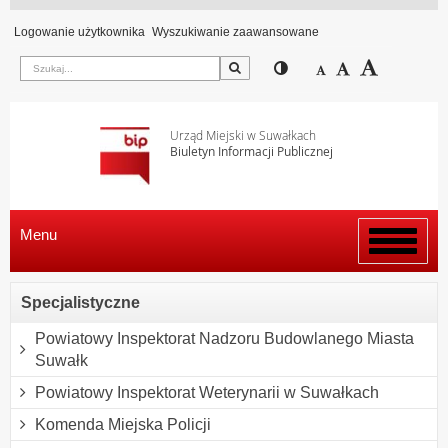
Logowanie użytkownika
Wyszukiwanie zaawansowane
Szukaj
Przełącz pomiędzy wi
Zmniejsz czcion
Domyślny rozm
Zwiększ c
Urząd Miejski w Suwałkach
Biuletyn Informacji Publicznej
Menu
Włącz
menu
Specjalistyczne
Powiatowy Inspektorat Nadzoru Budowlanego Miasta
Suwałk
Powiatowy Inspektorat Weterynarii w Suwałkach
Komenda Miejska Policji