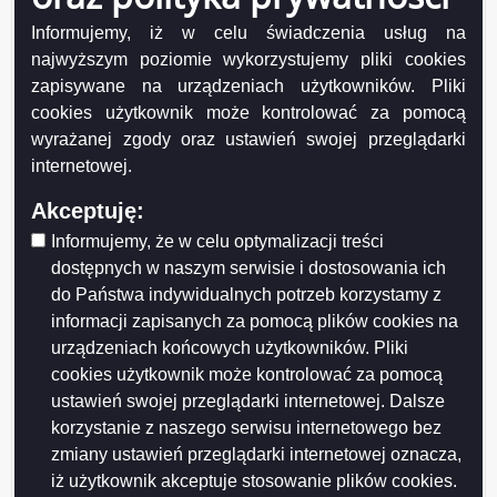
a) ustawą z dnia 14.06.1960 r. - Kodeksu
Informujemy, iż w celu świadczenia usług na
postępowania administracyjnego (tekst jednolity
najwyższym poziomie wykorzystujemy pliki cookies
Dz.U. z 2013 poz. 267),
zapisywane na urządzeniach użytkowników. Pliki
b) ustawą z dnia 7 lipca 1994r. Prawo budowlane
cookies użytkownik może kontrolować za pomocą
(tekst jednolity Dz. U. z 2010 r. nr 243 poz.1623 ze
wyrażanej zgody oraz ustawień swojej przeglądarki
zmianami),
internetowej.
c) rozporządzeniami wykonawczymi.
- sprawy przyjmowane są w formie pisemnej i
Akceptuję:
ustnej,
Informujemy, że w celu optymalizacji treści
- prowadzony jest rejestr korespondencji
dostępnych w naszym serwisie i dostosowania ich
wchodzącej i wychodzącej z tutejszego
inspektoratu, rozdział korespondencji należy do
do Państwa indywidualnych potrzeb korzystamy z
PINB.
informacji zapisanych za pomocą plików cookies na
urządzeniach końcowych użytkowników. Pliki
Zadania i kompetencje:
cookies użytkownik może kontrolować za pomocą
Powiatowy Inspektorat Nadzoru Budowlanego Miasta
ustawień swojej przeglądarki internetowej. Dalsze
Suwałk wykonuje funkcje inspekcyjno-kontrolne oraz
korzystanie z naszego serwisu internetowego bez
zadania związane z użytkowaniem obiektów
zmiany ustawień przeglądarki internetowej oznacza,
budowlanych.
iż użytkownik akceptuje stosowanie plików cookies.
Realizując obowiązki wynikające z prawa budowlanego,