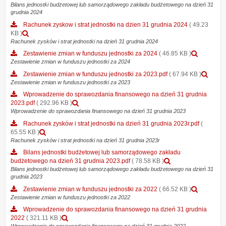
sprawozdania
2025
załącznika
Bilans jednostki budżetowej lub samorządowego zakładu budżetowego na dzień 31
2025
finansowego
grudnia 2024
Bilans
na
jednostki
Rachunek zyskow i strat jednostki na dzien 31 grudnia 2024
( 49.23
dzień
budżetowej
Podgląd
KB )
31
lub
załącznika
Rachunek zysków i strat jednostki na dzień 31 grudnia 2024
grudnia
samorządowego
Rachunek
2024
Podglą
Zestawienie zmian w funduszu jednostki za 2024
( 46.85 KB )
zakładu
zyskow
załączn
Zestawienie zmian w funduszu jednostki za 2024
budżetowego
i
Zestawi
na
Pod
Zestawienie zmian w funduszu jednostki za 2023.pdf
( 67.94 KB )
strat
zmian
dzien
załą
Zestawienie zmian w funduszu jednostki za 2023
jednostki
w
31
Zest
na
Wprowadzenie do sprawozdania finansowego na dzień 31 grudnia
fundusz
grudnia
zmi
dzien
Podgląd
2023.pdf
( 292.96 KB )
jednostk
2024
w
31
załącznika
Wprowadzenie do sprawozdania finansowego na dzień 31 grudnia 2023
za
fund
grudnia
Wprowadzenie
2024
Rachunek zysków i strat jednostki na dzień 31 grudnia 2023r.pdf
(
jedn
2024
do
Podgląd
65.55 KB )
za
sprawozdania
załącznika
Rachunek zysków i strat jednostki na dzień 31 grudnia 2023r
2023
finansowego
Rachunek
Bilans jednostki budżetowej lub samorządowego zakładu
na
zysków
Podgląd
budżetowego na dzień 31 grudnia 2023.pdf
( 78.58 KB )
dzień
i
załącznika
Bilans jednostki budżetowej lub samorządowego zakładu budżetowego na dzień 31
31
strat
grudnia 2023
Bilans
grudnia
jednostki
jednostki
2023.pdf
Podglą
Zestawienie zmian w funduszu jednostki za 2022
( 66.52 KB )
na
budżetowej
załączn
Zestawienie zmian w funduszu jednostki za 2022
dzień
lub
Zestawi
31
Wprowadzenie do sprawozdania finansowego na dzień 31 grudnia
samorządowego
zmian
grudnia
Podgląd
2022
( 321.11 KB )
zakładu
w
2023r.pdf