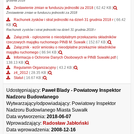
grudnia 2018
Bilans
31
na
jednostki
grudnia
Podglą
Zestawienie zmian w funduszu jednostki za 2018
( 62.42 KB )
dzień
budżetowej
2019r
załączn
Zestawienie zmian w funduszu jednostki za 2018
31
lub
Zestawi
grudnia
Rachunek zysków i strat jednostki na dzień 31 grudnia 2018 r
( 66.42
samorządowego
zmian
2018
Podgląd
KB )
zakładu
w
załącznika
Rachunek zysków i strat jednostki na dzień 31 grudnia 2018 r
budżetowego
fundusz
Rachunek
na
Załącznik - ogłoszenie o nieodpłatnym przekazaniu składników
jednostk
zysków
dzień
Podgląd
rzeczowych majątku ruchomego PINB M. Suwałk
( 152.67 KB )
za
i
31
załącznika
Załącznik - wzór wniosku o nieodpłatne przekaznie składników
2018
strat
grudnia
Podgląd
Załącznik
majątku ruchomego
( 86.94 KB )
jednostki
2018
załącznika
-
Informacja o Ochronie Danych Osobowych w PINB Suwałki.pdf
(
na
Podgląd
Załącznik
ogłoszenie
138.13 KB )
dzień
załącznika
-
Podgląd
o
Regulamin Organizacyjny
( 43.2 KB )
31
Informacja
Podgląd
wzór
załącznika
nieodpłatn
z4_2012
( 28.35 KB )
grudnia
o
Podgląd
załącznika
wniosku
Regulamin
przekazani
Statut
( 16.67 KB )
2018
Ochronie
załącznika
z4_2012
o
Organizacyjny
składników
r
Danych
Statut
nieodpłatne
rzeczowych
Udostępniający:
Paweł Blady - Powiatowy Inspektor
Osobowych
przekaznie
majątku
Nadzoru Budowlanego
w
składników
ruchomego
Wytwarzający/odpowiadający:
PINB
majątku
Powiatowy Inspektor
PINB
Suwałki.pdf
ruchomego
M.
Nadzoru Budowlanego Miasta Suwałk
Suwałk
Data wytworzenia:
2018-06-07
Wprowadzający:
Radosław Jabłoński
Data wprowadzenia:
2008-12-16