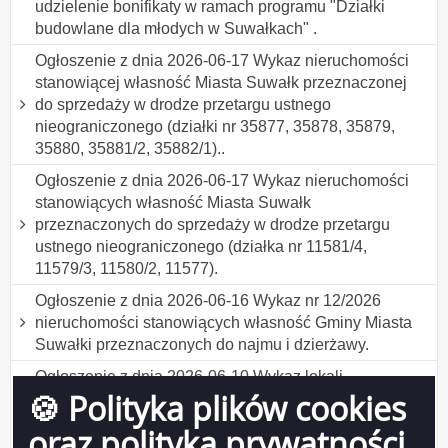
udzielenie bonifikaty w ramach programu "Działki
budowlane dla młodych w Suwałkach" .
Ogłoszenie z dnia 2026-06-17 Wykaz nieruchomości
stanowiącej własność Miasta Suwałk przeznaczonej
do sprzedaży w drodze przetargu ustnego
nieograniczonego (działki nr 35877, 35878, 35879,
35880, 35881/2, 35882/1)..
Ogłoszenie z dnia 2026-06-17 Wykaz nieruchomości
stanowiących własność Miasta Suwałk
przeznaczonych do sprzedaży w drodze przetargu
ustnego nieograniczonego (działka nr 11581/4,
11579/3, 11580/2, 11577).
Ogłoszenie z dnia 2026-06-16 Wykaz nr 12/2026
nieruchomości stanowiących własność Gminy Miasta
Suwałki przeznaczonych do najmu i dzierżawy.
Ogłoszenie z dnia 2026-06-10 Wykaz lokali
🍪 Polityka plików cookies
stanowiących własność Miasta Suwałk
przeznaczonych do sprzedaży w drodze
oraz polityka prywatności
bezprzetargowej na rzecz najemców.