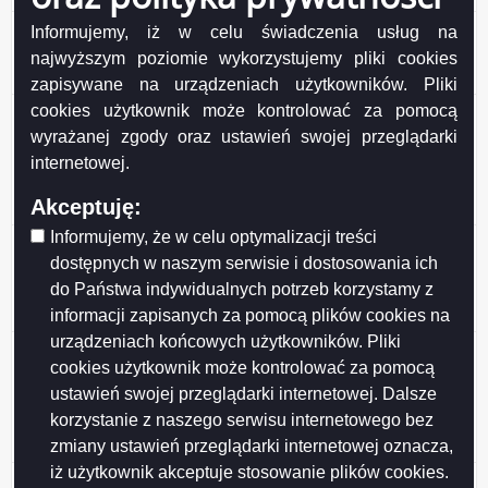
Ogłoszenie z dnia 2026-05-28 Wykaz nr 11/2026
Informujemy, iż w celu świadczenia usług na
nieruchomości stanowiących własność Gminy Miasta
najwyższym poziomie wykorzystujemy pliki cookies
Suwałki przeznaczonych do najmu i dzierżawy.
zapisywane na urządzeniach użytkowników. Pliki
cookies użytkownik może kontrolować za pomocą
Ogłoszenie z dnia 2026-05-27 Wykaz nieruchomości
stanowiących własność Miasta Suwałk
wyrażanej zgody oraz ustawień swojej przeglądarki
przeznaczonych do sprzedaży w drodze
internetowej.
bezprzetargowej na rzecz dotychczasowego
Akceptuję:
dzierżawcy (działki nr 10353, 11762).
Informujemy, że w celu optymalizacji treści
Ogłoszenie z dnia 2026-05-27 Wykaz nieruchomości
dostępnych w naszym serwisie i dostosowania ich
stanowiącej własność Miasta Suwałk przeznaczonej
do Państwa indywidualnych potrzeb korzystamy z
do sprzedaży w drodze bezprzetargowej (działka nr
23648/16).
informacji zapisanych za pomocą plików cookies na
urządzeniach końcowych użytkowników. Pliki
Ogłoszenie z dnia 2026-05-26 Ogłoszenie o II
cookies użytkownik może kontrolować za pomocą
przetargu ustnym nieograniczonym, działki nr
ustawień swojej przeglądarki internetowej. Dalsze
31946/20, 31946/21, 31946/22, 31946/23, 31946/24,
korzystanie z naszego serwisu internetowego bez
31946/25, 31946/26, położone w Obrębie nr 7 w
Suwałkach.
zmiany ustawień przeglądarki internetowej oznacza,
iż użytkownik akceptuje stosowanie plików cookies.
Ogłoszenie z dnia 2026-05-26 Ogłoszenie o III