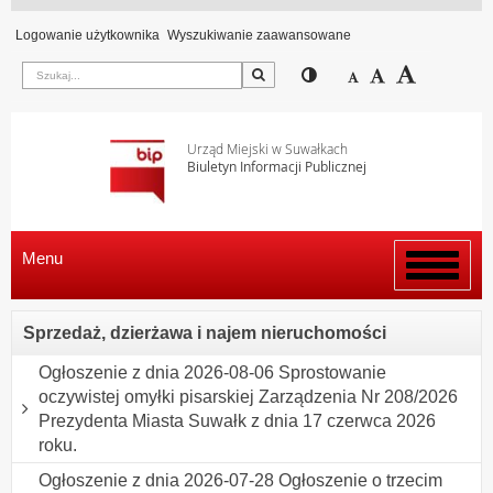
Logowanie użytkownika
Wyszukiwanie zaawansowane
Szukaj
Przełącz pomiędzy wi
Zmniejsz czcion
Domyślny rozm
Zwiększ c
Urząd Miejski w Suwałkach
Biuletyn Informacji Publicznej
Menu
Włącz
menu
Sprzedaż, dzierżawa i najem nieruchomości
Ogłoszenie z dnia 2026-08-06 Sprostowanie
oczywistej omyłki pisarskiej Zarządzenia Nr 208/2026
Prezydenta Miasta Suwałk z dnia 17 czerwca 2026
roku.
Ogłoszenie z dnia 2026-07-28 Ogłoszenie o trzecim