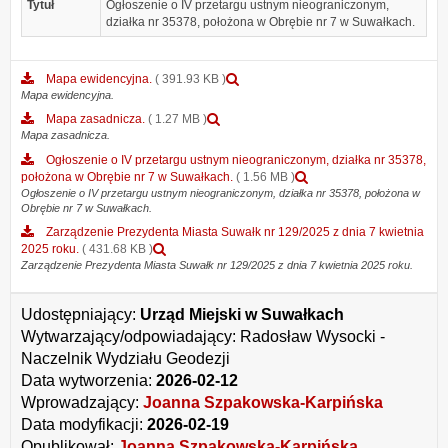
Tytuł
Ogłoszenie o IV przetargu ustnym nieograniczonym,
działka nr 35378, położona w Obrębie nr 7 w Suwałkach.
Podgląd
Mapa ewidencyjna.
( 391.93 KB )
załącznika
Mapa ewidencyjna.
Mapa
Podgląd
Mapa zasadnicza.
( 1.27 MB )
ewidencyjna.
załącznika
Mapa zasadnicza.
Mapa
Ogłoszenie o IV przetargu ustnym nieograniczonym, działka nr 35378,
zasadnicza.
Podgląd
położona w Obrębie nr 7 w Suwałkach.
( 1.56 MB )
załącznika
Ogłoszenie o IV przetargu ustnym nieograniczonym, działka nr 35378, położona w
Obrębie nr 7 w Suwałkach.
Ogłoszenie
o
Zarządzenie Prezydenta Miasta Suwałk nr 129/2025 z dnia 7 kwietnia
IV
Podgląd
2025 roku.
( 431.68 KB )
przetargu
załącznika
Zarządzenie Prezydenta Miasta Suwałk nr 129/2025 z dnia 7 kwietnia 2025 roku.
ustnym
Zarządzenie
nieograniczonym,
Prezydenta
działka
Udostępniający:
Urząd Miejski w Suwałkach
Miasta
nr
Suwałk
Wytwarzający/odpowiadający:
Radosław Wysocki -
35378,
nr
Naczelnik Wydziału Geodezji
położona
129/2025
Data wytworzenia:
2026-02-12
w
z
Obrębie
Wprowadzający:
Joanna Szpakowska-Karpińska
dnia
nr
7
Data modyfikacji:
2026-02-19
7
kwietnia
Opublikował:
Joanna Szpakowska-Karpińska
w