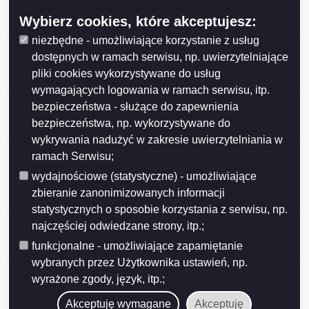
przetargu ustnym nieograniczonym, działka nr
Wybierz cookies, które akceptujesz:
31946/16, położona w Obrębie nr 7 w Suwałkach.
niezbędne - umożliwiające korzystanie z usług
Ogłoszenie z dnia 2026-05-26 Ogłoszenie o IV
dostępnych w ramach serwisu, np. uwierzytelniające
przetargu ustnym nieograniczonym, działka nr 35388,
pliki cookies wykorzystywane do usług
położona w Obrębie nr 7 w Suwałkach.
wymagających logowania w ramach serwisu, itp.
Ogłoszenie z dnia 2026-05-26 Ogłoszenie o IV
bezpieczeństwa - służące do zapewnienia
przetargu ustnym nieograniczonym, działka nr 35378,
bezpieczeństwa, np. wykorzystywane do
położona w Obrębie nr 7 w Suwałkach.
wykrywania nadużyć w zakresie uwierzytelniania w
Ogłoszenie z dnia 2026-05-13 Wykaz nieruchomości
ramach Serwisu;
stanowiącej własność Miasta Suwałk przeznaczonej
wydajnościowe (statystyczne) - umożliwiające
do sprzedaży w drodze bezprzetargowej (działka nr
zbieranie zanonimizowanych informacji
25762/16).
statystycznych o sposobie korzystania z serwisu, np.
Ogłoszenie z dnia 2026-05-06 Wykaz nr 10/2026
najczęściej odwiedzane strony, itp.;
nieruchomości stanowiących własność Gminy Miasta
funkcjonalne - umożliwiające zapamiętanie
Suwałki przeznaczonych do najmu i dzierżawy.
wybranych przez Użytkownika ustawień, np.
Ogłoszenie z dnia 2026-05-05 Wykaz nieruchomości
wyrażone zgody, język, itp.;
stanowiącej własność Miasta Suwałk przeznaczonej
do sprzedaży w drodze przetargu ustnego
Akceptuję wymagane
Akceptuję