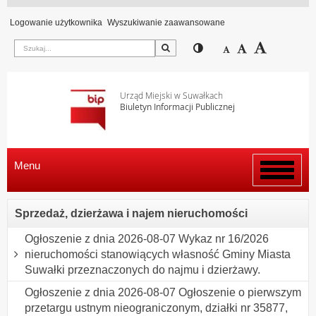
Logowanie użytkownika
Wyszukiwanie zaawansowane
Szukaj
Przełącz pomiędzy wi
Zmniejsz czcion
Domyślny rozm
Zwiększ c
Urząd Miejski w Suwałkach
Biuletyn Informacji Publicznej
Menu
Włącz
menu
Sprzedaż, dzierżawa i najem nieruchomości
Ogłoszenie z dnia 2026-08-07 Wykaz nr 16/2026
nieruchomości stanowiących własność Gminy Miasta
Suwałki przeznaczonych do najmu i dzierżawy.
Ogłoszenie z dnia 2026-08-07 Ogłoszenie o pierwszym
przetargu ustnym nieograniczonym, działki nr 35877,