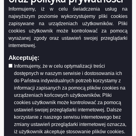
Ogłoszenie z dnia 2026-06-17 Wykaz nieruchomości
Informujemy, iż w celu świadczenia usług na
stanowiącej własność Miasta Suwałk przeznaczonej
najwyższym poziomie wykorzystujemy pliki cookies
do sprzedaży w drodze przetargu ustnego
zapisywane na urządzeniach użytkowników. Pliki
nieograniczonego (działki nr 35877, 35878, 35879,
cookies użytkownik może kontrolować za pomocą
35880, 35881/2, 35882/1)..
wyrażanej zgody oraz ustawień swojej przeglądarki
Ogłoszenie z dnia 2026-06-17 Wykaz nieruchomości
internetowej.
stanowiących własność Miasta Suwałk
Akceptuję:
przeznaczonych do sprzedaży w drodze przetargu
ustnego nieograniczonego (działka nr 11581/4,
Informujemy, że w celu optymalizacji treści
11579/3, 11580/2, 11577).
dostępnych w naszym serwisie i dostosowania ich
do Państwa indywidualnych potrzeb korzystamy z
Ogłoszenie z dnia 2026-06-16 Wykaz nr 12/2026
nieruchomości stanowiących własność Gminy Miasta
informacji zapisanych za pomocą plików cookies na
Suwałki przeznaczonych do najmu i dzierżawy.
urządzeniach końcowych użytkowników. Pliki
cookies użytkownik może kontrolować za pomocą
Ogłoszenie z dnia 2026-06-10 Wykaz lokali
ustawień swojej przeglądarki internetowej. Dalsze
stanowiących własność Miasta Suwałk
korzystanie z naszego serwisu internetowego bez
przeznaczonych do sprzedaży w drodze
bezprzetargowej na rzecz najemców.
zmiany ustawień przeglądarki internetowej oznacza,
iż użytkownik akceptuje stosowanie plików cookies.
Ogłoszenie z dnia 2026-05-28 Wykaz nr 11/2026