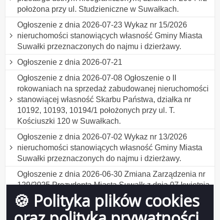
położona przy ul. Studzieniczne w Suwałkach.
Ogłoszenie z dnia 2026-07-23 Wykaz nr 15/2026
nieruchomości stanowiących własność Gminy Miasta
Suwałki przeznaczonych do najmu i dzierżawy.
Ogłoszenie z dnia 2026-07-21
Ogłoszenie z dnia 2026-07-08 Ogłoszenie o II
rokowaniach na sprzedaż zabudowanej nieruchomości
stanowiącej własność Skarbu Państwa, działka nr
10192, 10193, 10194/1 położonych przy ul. T.
Kościuszki 120 w Suwałkach.
Ogłoszenie z dnia 2026-07-02 Wykaz nr 13/2026
nieruchomości stanowiących własność Gminy Miasta
Suwałki przeznaczonych do najmu i dzierżawy.
Ogłoszenie z dnia 2026-06-30 Zmiana Zarządzenia nr
129/2025 Prezydenta Miasta Suwałk z dnia 07 kwietnia
🍪 Polityka plików cookies
2025 r. w sprawie ustalenia formularza wniosku o
udzielenie bonifikaty w ramach programu "Działki
oraz polityka prywatności
budowlane dla młodych w Suwałkach" .