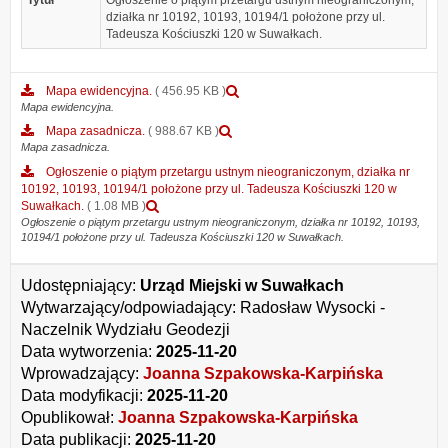
Tytuł
Ogłoszenie o piątym przetargu ustnym nieograniczonym,
działka nr 10192, 10193, 10194/1 położone przy ul.
Tadeusza Kościuszki 120 w Suwałkach.
Podgląd
Mapa ewidencyjna.
( 456.95 KB )
załącznika
Mapa ewidencyjna.
Mapa
Podgląd
Mapa zasadnicza.
( 988.67 KB )
ewidencyjna.
załącznika
Mapa zasadnicza.
Mapa
Ogłoszenie o piątym przetargu ustnym nieograniczonym, działka nr
zasadnicza.
10192, 10193, 10194/1 położone przy ul. Tadeusza Kościuszki 120 w
Podgląd
Suwałkach.
( 1.08 MB )
załącznika
Ogłoszenie o piątym przetargu ustnym nieograniczonym, działka nr 10192, 10193,
10194/1 położone przy ul. Tadeusza Kościuszki 120 w Suwałkach.
Ogłoszenie
o
piątym
Udostępniający:
Urząd Miejski w Suwałkach
przetargu
Wytwarzający/odpowiadający:
Radosław Wysocki -
ustnym
nieograniczonym,
Naczelnik Wydziału Geodezji
działka
Data wytworzenia:
2025-11-20
nr
Wprowadzający:
Joanna Szpakowska-Karpińska
10192,
10193,
Data modyfikacji:
2025-11-20
10194/1
Opublikował:
Joanna Szpakowska-Karpińska
położone
Data publikacji:
2025-11-20
przy