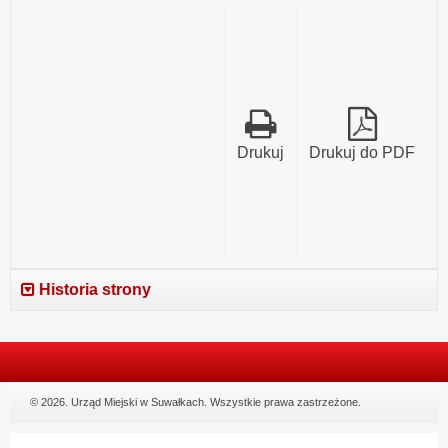
ul.
Tadeusza
Kościuszki
120
w
Suwałkach.
Drukuj
Drukuj do PDF
Historia strony
© 2026. Urząd Miejski w Suwałkach. Wszystkie prawa zastrzeżone.