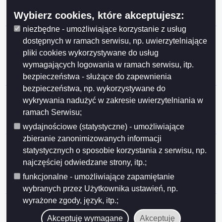
nieruchomości stanowiących własność Gminy Miasta
Wybierz cookies, które akceptujesz:
Suwałki przeznaczonych do najmu i dzierżawy.
niezbędne - umożliwiające korzystanie z usług
Ogłoszenie z dnia 2026-05-27 Wykaz nieruchomości
dostępnych w ramach serwisu, np. uwierzytelniające
stanowiących własność Miasta Suwałk
pliki cookies wykorzystywane do usług
przeznaczonych do sprzedaży w drodze
wymagających logowania w ramach serwisu, itp.
bezprzetargowej na rzecz dotychczasowego
bezpieczeństwa - służące do zapewnienia
dzierżawcy (działki nr 10353, 11762).
bezpieczeństwa, np. wykorzystywane do
Ogłoszenie z dnia 2026-05-27 Wykaz nieruchomości
wykrywania nadużyć w zakresie uwierzytelniania w
stanowiącej własność Miasta Suwałk przeznaczonej
ramach Serwisu;
do sprzedaży w drodze bezprzetargowej (działka nr
23648/16).
wydajnościowe (statystyczne) - umożliwiające
zbieranie zanonimizowanych informacji
Ogłoszenie z dnia 2026-05-26 Ogłoszenie o II
statystycznych o sposobie korzystania z serwisu, np.
przetargu ustnym nieograniczonym, działki nr
najczęściej odwiedzane strony, itp.;
31946/20, 31946/21, 31946/22, 31946/23, 31946/24,
31946/25, 31946/26, położone w Obrębie nr 7 w
funkcjonalne - umożliwiające zapamiętanie
Suwałkach.
wybranych przez Użytkownika ustawień, np.
wyrażone zgody, język, itp.;
Ogłoszenie z dnia 2026-05-26 Ogłoszenie o III
przetargu ustnym nieograniczonym, działka nr
Akceptuję wymagane
Akceptuję