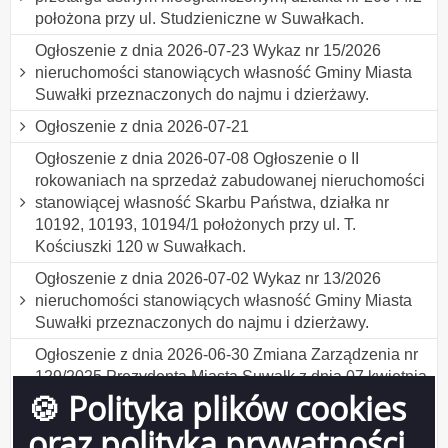
położona przy ul. Studzieniczne w Suwałkach.
Ogłoszenie z dnia 2026-07-23 Wykaz nr 15/2026
nieruchomości stanowiących własność Gminy Miasta
Suwałki przeznaczonych do najmu i dzierżawy.
Ogłoszenie z dnia 2026-07-21
Ogłoszenie z dnia 2026-07-08 Ogłoszenie o II
rokowaniach na sprzedaż zabudowanej nieruchomości
stanowiącej własność Skarbu Państwa, działka nr
10192, 10193, 10194/1 położonych przy ul. T.
Kościuszki 120 w Suwałkach.
Ogłoszenie z dnia 2026-07-02 Wykaz nr 13/2026
nieruchomości stanowiących własność Gminy Miasta
Suwałki przeznaczonych do najmu i dzierżawy.
Ogłoszenie z dnia 2026-06-30 Zmiana Zarządzenia nr
129/2025 Prezydenta Miasta Suwałk z dnia 07 kwietnia
🍪 Polityka plików cookies
2025 r. w sprawie ustalenia formularza wniosku o
udzielenie bonifikaty w ramach programu "Działki
oraz polityka prywatności
budowlane dla młodych w Suwałkach" .