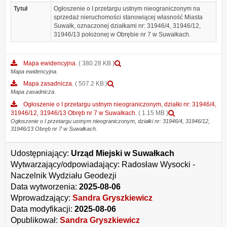
Tytuł
Ogłoszenie o I przetargu ustnym nieograniczonym na
sprzedaż nieruchomości stanowiącej własność Miasta
Suwałk, oznaczonej działkami nr: 31946/4, 31946/12,
31946/13 położonej w Obrębie nr 7 w Suwałkach.
Podgląd
Mapa ewidencyjna.
( 380.28 KB )
załącznika
Mapa ewidencyjna.
Mapa
Podgląd
Mapa zasadnicza.
( 507.2 KB )
ewidencyjna.
załącznika
Mapa zasadnicza.
Mapa
Ogłoszenie o I przetargu ustnym nieograniczonym, działki nr: 31946/4,
zasadnicza.
Podgląd
31946/12, 31946/13 Obręb nr 7 w Suwałkach.
( 1.15 MB )
załącznika
Ogłoszenie o I przetargu ustnym nieograniczonym, działki nr: 31946/4, 31946/12,
31946/13 Obręb nr 7 w Suwałkach.
Ogłoszenie
o
I
Udostępniający:
Urząd Miejski w Suwałkach
przetargu
Wytwarzający/odpowiadający:
Radosław Wysocki -
ustnym
nieograniczonym
Naczelnik Wydziału Geodezji
działki
Data wytworzenia:
2025-08-06
nr:
Wprowadzający:
Sandra Gryszkiewicz
31946/4,
31946/12,
Data modyfikacji:
2025-08-06
31946/13
Opublikował:
Sandra Gryszkiewicz
Obręb