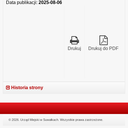
Data publikacji:
2025-08-06
nr
7
w
Suwałkach.
Drukuj
Drukuj do PDF
Historia strony
© 2026. Urząd Miejski w Suwałkach. Wszystkie prawa zastrzeżone.