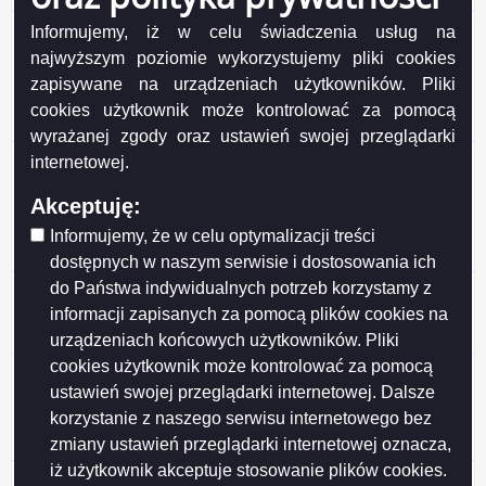
Ogłoszenie z dnia 2026-06-17 Wykaz nieruchomości
Informujemy, iż w celu świadczenia usług na
stanowiącej własność Miasta Suwałk przeznaczonej
najwyższym poziomie wykorzystujemy pliki cookies
do sprzedaży w drodze przetargu ustnego
zapisywane na urządzeniach użytkowników. Pliki
nieograniczonego (działki nr 35877, 35878, 35879,
cookies użytkownik może kontrolować za pomocą
35880, 35881/2, 35882/1)..
wyrażanej zgody oraz ustawień swojej przeglądarki
Ogłoszenie z dnia 2026-06-17 Wykaz nieruchomości
internetowej.
stanowiących własność Miasta Suwałk
Akceptuję:
przeznaczonych do sprzedaży w drodze przetargu
ustnego nieograniczonego (działka nr 11581/4,
Informujemy, że w celu optymalizacji treści
11579/3, 11580/2, 11577).
dostępnych w naszym serwisie i dostosowania ich
do Państwa indywidualnych potrzeb korzystamy z
Ogłoszenie z dnia 2026-06-16 Wykaz nr 12/2026
nieruchomości stanowiących własność Gminy Miasta
informacji zapisanych za pomocą plików cookies na
Suwałki przeznaczonych do najmu i dzierżawy.
urządzeniach końcowych użytkowników. Pliki
cookies użytkownik może kontrolować za pomocą
Ogłoszenie z dnia 2026-06-10 Wykaz lokali
ustawień swojej przeglądarki internetowej. Dalsze
stanowiących własność Miasta Suwałk
korzystanie z naszego serwisu internetowego bez
przeznaczonych do sprzedaży w drodze
bezprzetargowej na rzecz najemców.
zmiany ustawień przeglądarki internetowej oznacza,
iż użytkownik akceptuje stosowanie plików cookies.
Ogłoszenie z dnia 2026-05-28 Wykaz nr 11/2026