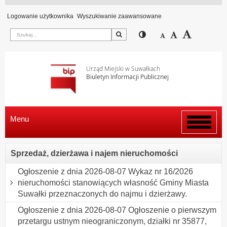
Logowanie użytkownika
Wyszukiwanie zaawansowane
Szukaj
Przełącz pomiędzy wi
Zmniejsz czcion
Domyślny rozm
Zwiększ c
Urząd Miejski w Suwałkach
Biuletyn Informacji Publicznej
Menu
Włącz
menu
Sprzedaż, dzierżawa i najem nieruchomości
Ogłoszenie z dnia 2026-08-07 Wykaz nr 16/2026
nieruchomości stanowiących własność Gminy Miasta
Suwałki przeznaczonych do najmu i dzierżawy.
Ogłoszenie z dnia 2026-08-07 Ogłoszenie o pierwszym
przetargu ustnym nieograniczonym, działki nr 35877,