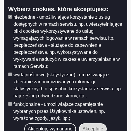
nieruchomości stanowiących własność Gminy Miasta
Wybierz cookies, które akceptujesz:
Suwałki przeznaczonych do najmu i dzierżawy.
niezbędne - umożliwiające korzystanie z usług
Ogłoszenie z dnia 2026-05-27 Wykaz nieruchomości
dostępnych w ramach serwisu, np. uwierzytelniające
stanowiących własność Miasta Suwałk
pliki cookies wykorzystywane do usług
przeznaczonych do sprzedaży w drodze
wymagających logowania w ramach serwisu, itp.
bezprzetargowej na rzecz dotychczasowego
bezpieczeństwa - służące do zapewnienia
dzierżawcy (działki nr 10353, 11762).
bezpieczeństwa, np. wykorzystywane do
Ogłoszenie z dnia 2026-05-27 Wykaz nieruchomości
wykrywania nadużyć w zakresie uwierzytelniania w
stanowiącej własność Miasta Suwałk przeznaczonej
ramach Serwisu;
do sprzedaży w drodze bezprzetargowej (działka nr
23648/16).
wydajnościowe (statystyczne) - umożliwiające
zbieranie zanonimizowanych informacji
Ogłoszenie z dnia 2026-05-26 Ogłoszenie o II
statystycznych o sposobie korzystania z serwisu, np.
przetargu ustnym nieograniczonym, działki nr
najczęściej odwiedzane strony, itp.;
31946/20, 31946/21, 31946/22, 31946/23, 31946/24,
31946/25, 31946/26, położone w Obrębie nr 7 w
funkcjonalne - umożliwiające zapamiętanie
Suwałkach.
wybranych przez Użytkownika ustawień, np.
wyrażone zgody, język, itp.;
Ogłoszenie z dnia 2026-05-26 Ogłoszenie o III
przetargu ustnym nieograniczonym, działka nr
Akceptuję wymagane
Akceptuję