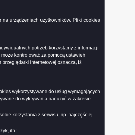
homości stanowiących własność Miasta Suwałk, oznaczonych
44/7 położonych przy ul. Utrata w Suwałkach.
 na urządzeniach użytkowników. Pliki cookies
ndywidualnych potrzeb korzystamy z informacji
k może kontrolować za pomocą ustawień
Podgląd
 KB )
 przeglądarki internetowej oznacza, iż
załącznika
Ogłoszenie
o
VIII
przetargu
 cookies wykorzystywane do usług wymagających
ustnym
nieograniczonym,
stywane do wykrywania nadużyć w zakresie
Drukuj
Drukuj do PDF
ul.
Utrata
w
obie korzystania z serwisu, np. najczęściej
Suwałkach.
k, itp.;