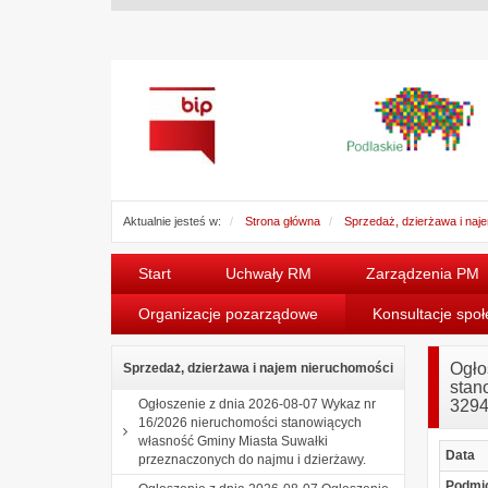
Aktualnie jesteś w:
Strona główna
Sprzedaż, dzierżawa i naj
Start
Uchwały RM
Zarządzenia PM
Organizacje pozarządowe
Konsultacje spo
Ogło
Sprzedaż, dzierżawa i najem nieruchomości
stan
Ogłoszenie z dnia 2026-08-07 Wykaz nr
3294
16/2026 nieruchomości stanowiących
własność Gminy Miasta Suwałki
Data
przeznaczonych do najmu i dzierżawy.
Podmi