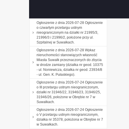
o trzecim przetargu ustnym
nieograniczonym na sprzedaż lokalu
mieszkalnego przy ul. Sejneńskiej 77 w
Suwałkach.
Ogłoszenie z dnia 2026-07-28 Ogłoszenie
o czwartym przetargu ustnym
nieograniczonym na działki nr 21995/3,
21996/3 i 21996/2, położone przy ul.
Szpitalnej w Suwałkach.
Ogłoszenie z dnia 2026-07-28 Wykaz
nieruchomości stanowiących własność
Miasta Suwałk przeznaczonych do zbycia
w drodze zamiany (działka nr geod. 10375
- ul. Noniewicza, działka nr geod. 23934/8
- ul. Gen. K. Pułaskiego).
Ogłoszenie z dnia 2026-07-24 Ogłoszenie
o III przetargu ustnym nieograniczonym,
działki nr 31946/22, 31946/23, 31946/25,
31946/26, położone w Obrębie nr 7 w
Suwałkach.
Ogłoszenie z dnia 2026-07-24 Ogłoszenie
o V przetargu ustnym nieograniczonym,
działka nr 35378, położona w Obrębie nr 7
w Suwałkach.