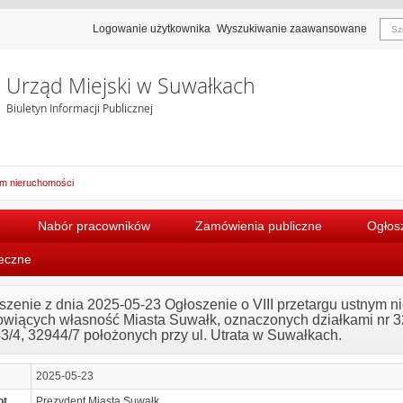
Logowanie użytkownika
Wyszukiwanie zaawansowane
Urząd Miejski w Suwałkach
Biuletyn Informacji Publicznej
em nieruchomości
Nabór pracowników
Zamówienia publiczne
Ogłosz
łeczne
szenie z dnia 2025-05-23 Ogłoszenie o VIII przetargu ustnym 
owiących własność Miasta Suwałk, oznaczonych działkami nr 32
3/4, 32944/7 położonych przy ul. Utrata w Suwałkach.
2025-05-23
ot
Prezydent Miasta Suwałk