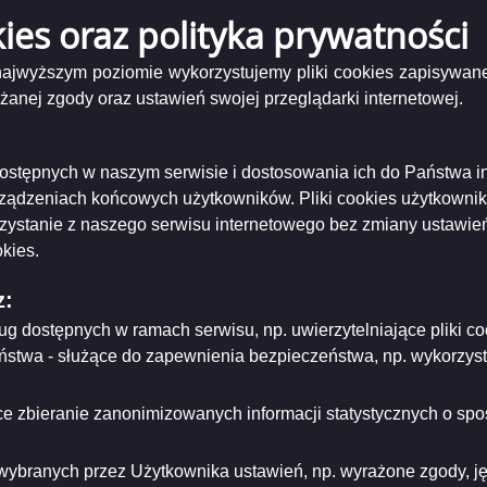
ający
kies oraz polityka prywatności
Ogłoszenie o VIII przetargu ustnym nieograniczonym na sprzedaż nieruc
działkami nr 32941/9, 32943/3, 32945/11, 32944/5, 32941/10, 32943/4, 329
 najwyższym poziomie wykorzystujemy pliki cookies zapisywane
nej zgody oraz ustawień swojej przeglądarki internetowej.
Podgląd
a ewidencyjna ul. Utrata.
( 325.58 KB )
załącznika
encyjna ul. Utrata.
Mapa
i dostępnych w naszym serwisie i dostosowania ich do Państwa i
Podgląd
a zasadnicza ul. Utrata.
( 1.36 MB )
ewidencyjna
załącznika
adnicza ul. Utrata.
rządzeniach końcowych użytkowników. Pliki cookies użytkowni
ul.
Mapa
oszenie o VIII przetargu ustnym nieograniczonym, ul. Utrata w Suwałkach.
( 915.21
Utrata.
rzystanie z naszego serwisu internetowego bez zmiany ustawień
zasadnicza
ie o VIII przetargu ustnym nieograniczonym, ul. Utrata w Suwałkach.
ul.
kies.
Utrata.
niający:
Urząd Miejski w Suwałkach
z:
ający/odpowiadający:
Radosław Wysocki - Naczelnik Wydziału Geodezji
tworzenia:
2025-05-23
ług dostępnych w ramach serwisu, np. uwierzytelniające pliki
dzający:
Sandra Gryszkiewicz
eństwa - służące do zapewnienia bezpieczeństwa, np. wykorzy
dyfikacji:
2025-05-23
ował:
Sandra Gryszkiewicz
likacji:
2025-05-23
e zbieranie zanonimizowanych informacji statystycznych o spos
ria strony
wybranych przez Użytkownika ustawień, np. wyrażone zgody, języ