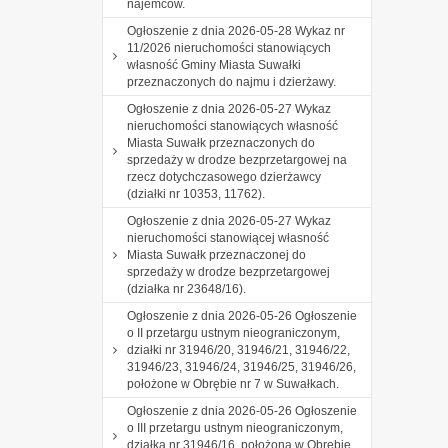
najemców.
Ogłoszenie z dnia 2026-05-28 Wykaz nr
11/2026 nieruchomości stanowiących
własność Gminy Miasta Suwałki
przeznaczonych do najmu i dzierżawy.
Ogłoszenie z dnia 2026-05-27 Wykaz
nieruchomości stanowiących własność
Miasta Suwałk przeznaczonych do
sprzedaży w drodze bezprzetargowej na
rzecz dotychczasowego dzierżawcy
(działki nr 10353, 11762).
Ogłoszenie z dnia 2026-05-27 Wykaz
nieruchomości stanowiącej własność
Miasta Suwałk przeznaczonej do
sprzedaży w drodze bezprzetargowej
(działka nr 23648/16).
Ogłoszenie z dnia 2026-05-26 Ogłoszenie
o II przetargu ustnym nieograniczonym,
działki nr 31946/20, 31946/21, 31946/22,
31946/23, 31946/24, 31946/25, 31946/26,
położone w Obrębie nr 7 w Suwałkach.
Ogłoszenie z dnia 2026-05-26 Ogłoszenie
o III przetargu ustnym nieograniczonym,
działka nr 31946/16, położona w Obrębie