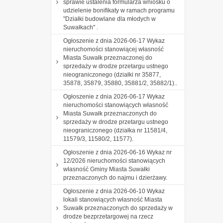
sprawie ustalenia formularza wniosku o
udzielenie bonifikaty w ramach programu
"Działki budowlane dla młodych w
Suwałkach" .
Ogłoszenie z dnia 2026-06-17 Wykaz
nieruchomości stanowiącej własność
Miasta Suwałk przeznaczonej do
sprzedaży w drodze przetargu ustnego
nieograniczonego (działki nr 35877,
35878, 35879, 35880, 35881/2, 35882/1)..
Ogłoszenie z dnia 2026-06-17 Wykaz
nieruchomości stanowiących własność
Miasta Suwałk przeznaczonych do
sprzedaży w drodze przetargu ustnego
nieograniczonego (działka nr 11581/4,
11579/3, 11580/2, 11577).
Ogłoszenie z dnia 2026-06-16 Wykaz nr
12/2026 nieruchomości stanowiących
własność Gminy Miasta Suwałki
przeznaczonych do najmu i dzierżawy.
Ogłoszenie z dnia 2026-06-10 Wykaz
lokali stanowiących własność Miasta
Suwałk przeznaczonych do sprzedaży w
drodze bezprzetargowej na rzecz