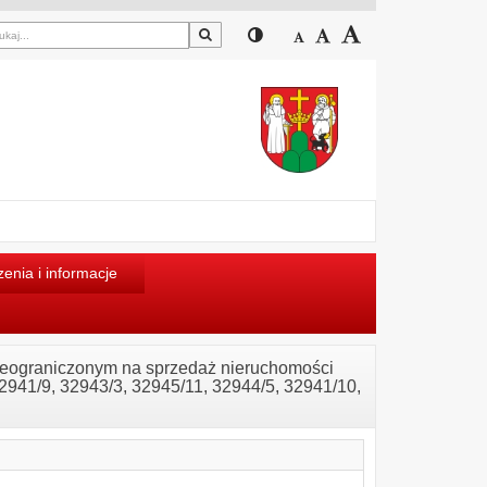
Szukaj
Przełącz pomiędzy widokiem
Zmniejsz czcionkę
Domyślny rozmiar cz
Zwiększ czcion
enia i informacje
nieograniczonym na sprzedaż nieruchomości
941/9, 32943/3, 32945/11, 32944/5, 32941/10,