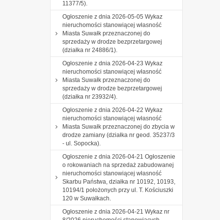
11377/5).
Ogłoszenie z dnia 2026-05-05 Wykaz
nieruchomości stanowiącej własność
Miasta Suwałk przeznaczonej do
sprzedaży w drodze bezprzetargowej
(działka nr 24886/1).
Ogłoszenie z dnia 2026-04-23 Wykaz
nieruchomości stanowiącej własność
Miasta Suwałk przeznaczonej do
sprzedaży w drodze bezprzetargowej
(działka nr 23932/4).
Ogłoszenie z dnia 2026-04-22 Wykaz
nieruchomości stanowiącej własność
Miasta Suwałk przeznaczonej do zbycia w
drodze zamiany (działka nr geod. 35237/3
- ul. Sopocka).
Ogłoszenie z dnia 2026-04-21 Ogłoszenie
o rokowaniach na sprzedaż zabudowanej
nieruchomości stanowiącej własność
Skarbu Państwa, działka nr 10192, 10193,
10194/1 położonych przy ul. T. Kościuszki
120 w Suwałkach.
Ogłoszenie z dnia 2026-04-21 Wykaz nr
8/2026 nieruchomości stanowiących