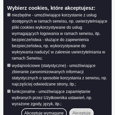
przetargu ustnym nieograniczonym, działka nr
Wybierz cookies, które akceptujesz:
31946/16, położona w Obrębie nr 7 w Suwałkach.
niezbędne - umożliwiające korzystanie z usług
Ogłoszenie z dnia 2026-05-26 Ogłoszenie o IV
dostępnych w ramach serwisu, np. uwierzytelniające
przetargu ustnym nieograniczonym, działka nr 35388,
pliki cookies wykorzystywane do usług
położona w Obrębie nr 7 w Suwałkach.
wymagających logowania w ramach serwisu, itp.
Ogłoszenie z dnia 2026-05-26 Ogłoszenie o IV
bezpieczeństwa - służące do zapewnienia
przetargu ustnym nieograniczonym, działka nr 35378,
bezpieczeństwa, np. wykorzystywane do
położona w Obrębie nr 7 w Suwałkach.
wykrywania nadużyć w zakresie uwierzytelniania w
Ogłoszenie z dnia 2026-05-13 Wykaz nieruchomości
ramach Serwisu;
stanowiącej własność Miasta Suwałk przeznaczonej
wydajnościowe (statystyczne) - umożliwiające
do sprzedaży w drodze bezprzetargowej (działka nr
zbieranie zanonimizowanych informacji
25762/16).
statystycznych o sposobie korzystania z serwisu, np.
Ogłoszenie z dnia 2026-05-06 Wykaz nr 10/2026
najczęściej odwiedzane strony, itp.;
nieruchomości stanowiących własność Gminy Miasta
funkcjonalne - umożliwiające zapamiętanie
Suwałki przeznaczonych do najmu i dzierżawy.
wybranych przez Użytkownika ustawień, np.
Ogłoszenie z dnia 2026-05-05 Wykaz nieruchomości
wyrażone zgody, język, itp.;
stanowiącej własność Miasta Suwałk przeznaczonej
do sprzedaży w drodze przetargu ustnego
Akceptuję wymagane
Akceptuję