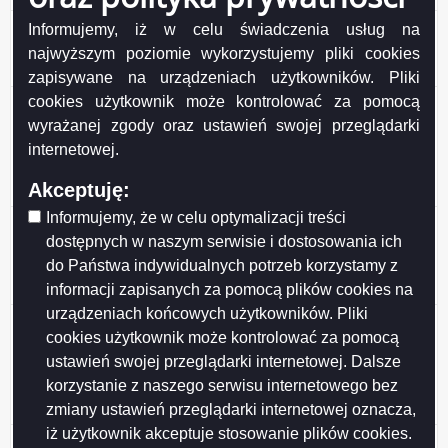
Ogłoszenie z dnia 2026-05-28 Wykaz nr 11/2026
Informujemy, iż w celu świadczenia usług na
nieruchomości stanowiących własność Gminy Miasta
najwyższym poziomie wykorzystujemy pliki cookies
Suwałki przeznaczonych do najmu i dzierżawy.
zapisywane na urządzeniach użytkowników. Pliki
cookies użytkownik może kontrolować za pomocą
Ogłoszenie z dnia 2026-05-27 Wykaz nieruchomości
stanowiących własność Miasta Suwałk
wyrażanej zgody oraz ustawień swojej przeglądarki
przeznaczonych do sprzedaży w drodze
internetowej.
bezprzetargowej na rzecz dotychczasowego
Akceptuję:
dzierżawcy (działki nr 10353, 11762).
Informujemy, że w celu optymalizacji treści
Ogłoszenie z dnia 2026-05-27 Wykaz nieruchomości
dostępnych w naszym serwisie i dostosowania ich
stanowiącej własność Miasta Suwałk przeznaczonej
do Państwa indywidualnych potrzeb korzystamy z
do sprzedaży w drodze bezprzetargowej (działka nr
23648/16).
informacji zapisanych za pomocą plików cookies na
urządzeniach końcowych użytkowników. Pliki
Ogłoszenie z dnia 2026-05-26 Ogłoszenie o II
cookies użytkownik może kontrolować za pomocą
przetargu ustnym nieograniczonym, działki nr
ustawień swojej przeglądarki internetowej. Dalsze
31946/20, 31946/21, 31946/22, 31946/23, 31946/24,
korzystanie z naszego serwisu internetowego bez
31946/25, 31946/26, położone w Obrębie nr 7 w
Suwałkach.
zmiany ustawień przeglądarki internetowej oznacza,
iż użytkownik akceptuje stosowanie plików cookies.
Ogłoszenie z dnia 2026-05-26 Ogłoszenie o III