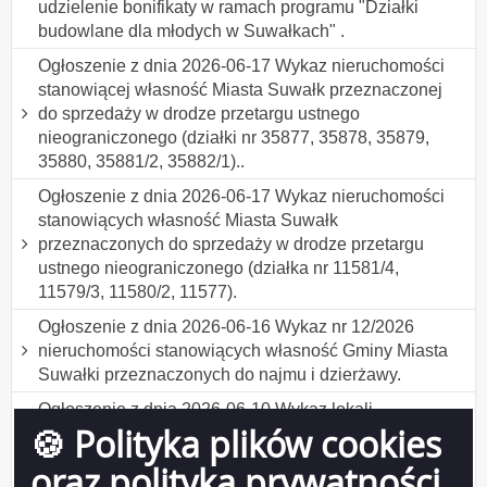
udzielenie bonifikaty w ramach programu "Działki
budowlane dla młodych w Suwałkach" .
Ogłoszenie z dnia 2026-06-17 Wykaz nieruchomości
stanowiącej własność Miasta Suwałk przeznaczonej
do sprzedaży w drodze przetargu ustnego
nieograniczonego (działki nr 35877, 35878, 35879,
35880, 35881/2, 35882/1)..
Ogłoszenie z dnia 2026-06-17 Wykaz nieruchomości
stanowiących własność Miasta Suwałk
przeznaczonych do sprzedaży w drodze przetargu
ustnego nieograniczonego (działka nr 11581/4,
11579/3, 11580/2, 11577).
Ogłoszenie z dnia 2026-06-16 Wykaz nr 12/2026
nieruchomości stanowiących własność Gminy Miasta
Suwałki przeznaczonych do najmu i dzierżawy.
Ogłoszenie z dnia 2026-06-10 Wykaz lokali
🍪 Polityka plików cookies
stanowiących własność Miasta Suwałk
przeznaczonych do sprzedaży w drodze
oraz polityka prywatności
bezprzetargowej na rzecz najemców.