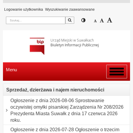
Logowanie użytkownika
Wyszukiwanie zaawansowane
Szukaj
Przełącz pomiędzy wi
Zmniejsz czcion
Domyślny rozm
Zwiększ c
Urząd Miejski w Suwałkach
Biuletyn Informacji Publicznej
Menu
Włącz
menu
Sprzedaż, dzierżawa i najem nieruchomości
Ogłoszenie z dnia 2026-08-06 Sprostowanie
oczywistej omyłki pisarskiej Zarządzenia Nr 208/2026
Prezydenta Miasta Suwałk z dnia 17 czerwca 2026
roku.
Ogłoszenie z dnia 2026-07-28 Ogłoszenie o trzecim