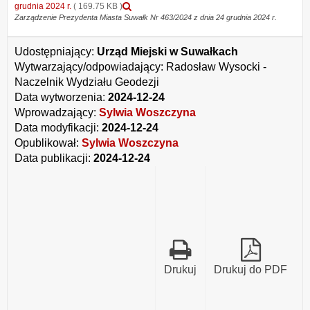
Podgląd
grudnia 2024 r.
( 169.75 KB )
załącznika
Zarządzenie Prezydenta Miasta Suwałk Nr 463/2024 z dnia 24 grudnia 2024 r.
Zarządzenie
Prezydenta
Udostępniający:
Urząd Miejski w Suwałkach
Miasta
Suwałk
Wytwarzający/odpowiadający:
Radosław Wysocki -
Nr
Naczelnik Wydziału Geodezji
463/2024
Data wytworzenia:
2024-12-24
z
Wprowadzający:
Sylwia Woszczyna
dnia
24
Data modyfikacji:
2024-12-24
grudnia
Opublikował:
Sylwia Woszczyna
2024
Data publikacji:
2024-12-24
r.
Drukuj
Drukuj do PDF