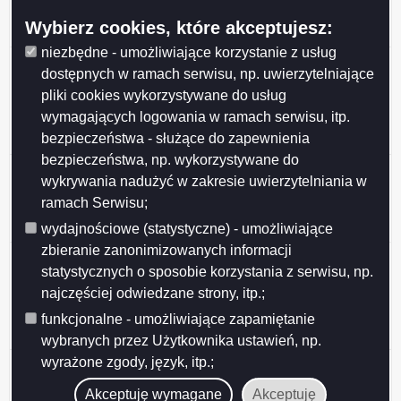
nieruchomości stanowiących własność Gminy Miasta
Wybierz cookies, które akceptujesz:
Suwałki przeznaczonych do najmu i dzierżawy.
niezbędne - umożliwiające korzystanie z usług
Ogłoszenie z dnia 2026-05-27 Wykaz nieruchomości
dostępnych w ramach serwisu, np. uwierzytelniające
stanowiących własność Miasta Suwałk
pliki cookies wykorzystywane do usług
przeznaczonych do sprzedaży w drodze
wymagających logowania w ramach serwisu, itp.
bezprzetargowej na rzecz dotychczasowego
bezpieczeństwa - służące do zapewnienia
dzierżawcy (działki nr 10353, 11762).
bezpieczeństwa, np. wykorzystywane do
Ogłoszenie z dnia 2026-05-27 Wykaz nieruchomości
wykrywania nadużyć w zakresie uwierzytelniania w
stanowiącej własność Miasta Suwałk przeznaczonej
ramach Serwisu;
do sprzedaży w drodze bezprzetargowej (działka nr
23648/16).
wydajnościowe (statystyczne) - umożliwiające
zbieranie zanonimizowanych informacji
Ogłoszenie z dnia 2026-05-26 Ogłoszenie o II
statystycznych o sposobie korzystania z serwisu, np.
przetargu ustnym nieograniczonym, działki nr
najczęściej odwiedzane strony, itp.;
31946/20, 31946/21, 31946/22, 31946/23, 31946/24,
31946/25, 31946/26, położone w Obrębie nr 7 w
funkcjonalne - umożliwiające zapamiętanie
Suwałkach.
wybranych przez Użytkownika ustawień, np.
wyrażone zgody, język, itp.;
Ogłoszenie z dnia 2026-05-26 Ogłoszenie o III
przetargu ustnym nieograniczonym, działka nr
Akceptuję wymagane
Akceptuję