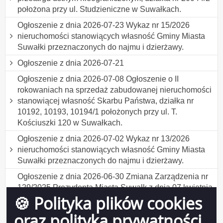
położona przy ul. Studzieniczne w Suwałkach.
Ogłoszenie z dnia 2026-07-23 Wykaz nr 15/2026
nieruchomości stanowiących własność Gminy Miasta
Suwałki przeznaczonych do najmu i dzierżawy.
Ogłoszenie z dnia 2026-07-21
Ogłoszenie z dnia 2026-07-08 Ogłoszenie o II
rokowaniach na sprzedaż zabudowanej nieruchomości
stanowiącej własność Skarbu Państwa, działka nr
10192, 10193, 10194/1 położonych przy ul. T.
Kościuszki 120 w Suwałkach.
Ogłoszenie z dnia 2026-07-02 Wykaz nr 13/2026
nieruchomości stanowiących własność Gminy Miasta
Suwałki przeznaczonych do najmu i dzierżawy.
Ogłoszenie z dnia 2026-06-30 Zmiana Zarządzenia nr
129/2025 Prezydenta Miasta Suwałk z dnia 07 kwietnia
🍪 Polityka plików cookies
2025 r. w sprawie ustalenia formularza wniosku o
udzielenie bonifikaty w ramach programu "Działki
oraz polityka prywatności
budowlane dla młodych w Suwałkach" .