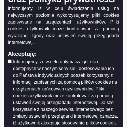
Ogłoszenie z dnia 2026-06-17 Wykaz nieruchomości
Informujemy, iż w celu świadczenia usług na
stanowiącej własność Miasta Suwałk przeznaczonej
najwyższym poziomie wykorzystujemy pliki cookies
do sprzedaży w drodze przetargu ustnego
zapisywane na urządzeniach użytkowników. Pliki
nieograniczonego (działki nr 35877, 35878, 35879,
cookies użytkownik może kontrolować za pomocą
35880, 35881/2, 35882/1)..
wyrażanej zgody oraz ustawień swojej przeglądarki
Ogłoszenie z dnia 2026-06-17 Wykaz nieruchomości
internetowej.
stanowiących własność Miasta Suwałk
Akceptuję:
przeznaczonych do sprzedaży w drodze przetargu
ustnego nieograniczonego (działka nr 11581/4,
Informujemy, że w celu optymalizacji treści
11579/3, 11580/2, 11577).
dostępnych w naszym serwisie i dostosowania ich
do Państwa indywidualnych potrzeb korzystamy z
Ogłoszenie z dnia 2026-06-16 Wykaz nr 12/2026
nieruchomości stanowiących własność Gminy Miasta
informacji zapisanych za pomocą plików cookies na
Suwałki przeznaczonych do najmu i dzierżawy.
urządzeniach końcowych użytkowników. Pliki
cookies użytkownik może kontrolować za pomocą
Ogłoszenie z dnia 2026-06-10 Wykaz lokali
ustawień swojej przeglądarki internetowej. Dalsze
stanowiących własność Miasta Suwałk
korzystanie z naszego serwisu internetowego bez
przeznaczonych do sprzedaży w drodze
bezprzetargowej na rzecz najemców.
zmiany ustawień przeglądarki internetowej oznacza,
iż użytkownik akceptuje stosowanie plików cookies.
Ogłoszenie z dnia 2026-05-28 Wykaz nr 11/2026