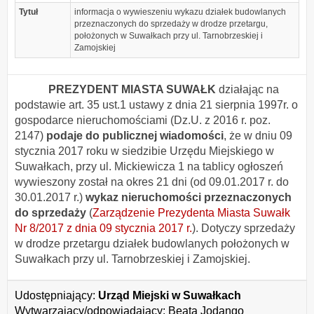
Tytuł
informacja o wywieszeniu wykazu działek budowlanych
przeznaczonych do sprzedaży w drodze przetargu,
położonych w Suwałkach przy ul. Tarnobrzeskiej i
Zamojskiej
PREZYDENT MIASTA SUWAŁK
działając na
podstawie art. 35 ust.1 ustawy z dnia 21 sierpnia 1997r. o
gospodarce nieruchomościami (Dz.U. z 2016 r. poz.
2147)
podaje do publicznej wiadomości
, że w dniu 09
stycznia 2017 roku w siedzibie Urzędu Miejskiego w
Suwałkach, przy ul. Mickiewicza 1 na tablicy ogłoszeń
wywieszony został na okres 21 dni (od 09.01.2017 r. do
30.01.2017 r.)
wykaz nieruchomości przeznaczonych
do sprzedaży
(
Zarządzenie Prezydenta Miasta Suwałk
Nr 8/2017 z dnia 09 stycznia 2017 r.
). Dotyczy sprzedaży
w drodze przetargu działek budowlanych położonych w
Suwałkach przy ul. Tarnobrzeskiej i Zamojskiej.
Udostępniający:
Urząd Miejski w Suwałkach
Wytwarzający/odpowiadający:
Beata Jodango