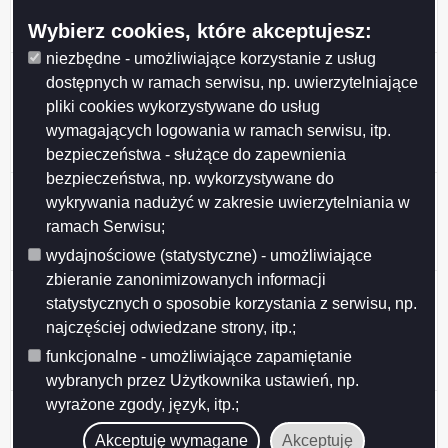
nieruchomości stanowiących własność Gminy Miasta
Wybierz cookies, które akceptujesz:
Suwałki przeznaczonych do najmu i dzierżawy.
niezbędne - umożliwiające korzystanie z usług
Ogłoszenie z dnia 2026-05-27 Wykaz nieruchomości
dostępnych w ramach serwisu, np. uwierzytelniające
stanowiących własność Miasta Suwałk
pliki cookies wykorzystywane do usług
przeznaczonych do sprzedaży w drodze
wymagających logowania w ramach serwisu, itp.
bezprzetargowej na rzecz dotychczasowego
bezpieczeństwa - służące do zapewnienia
dzierżawcy (działki nr 10353, 11762).
bezpieczeństwa, np. wykorzystywane do
Ogłoszenie z dnia 2026-05-27 Wykaz nieruchomości
wykrywania nadużyć w zakresie uwierzytelniania w
stanowiącej własność Miasta Suwałk przeznaczonej
ramach Serwisu;
do sprzedaży w drodze bezprzetargowej (działka nr
23648/16).
wydajnościowe (statystyczne) - umożliwiające
zbieranie zanonimizowanych informacji
Ogłoszenie z dnia 2026-05-26 Ogłoszenie o II
statystycznych o sposobie korzystania z serwisu, np.
przetargu ustnym nieograniczonym, działki nr
najczęściej odwiedzane strony, itp.;
31946/20, 31946/21, 31946/22, 31946/23, 31946/24,
31946/25, 31946/26, położone w Obrębie nr 7 w
funkcjonalne - umożliwiające zapamiętanie
Suwałkach.
wybranych przez Użytkownika ustawień, np.
wyrażone zgody, język, itp.;
Ogłoszenie z dnia 2026-05-26 Ogłoszenie o III
przetargu ustnym nieograniczonym, działka nr
Akceptuję wymagane
Akceptuję