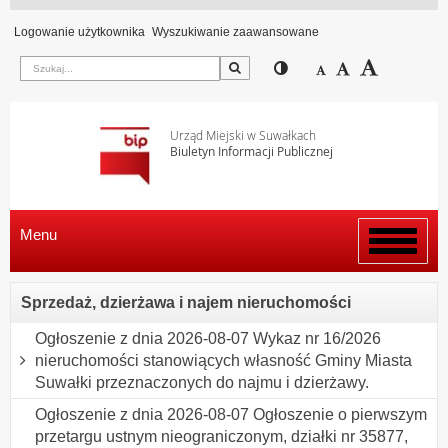
Logowanie użytkownika
Wyszukiwanie zaawansowane
Szukaj
Przełącz pomiędzy wi
Zmniejsz czcion
Domyślny rozm
Zwiększ c
Urząd Miejski w Suwałkach
Biuletyn Informacji Publicznej
Menu
Włącz
menu
Sprzedaż, dzierżawa i najem nieruchomości
Ogłoszenie z dnia 2026-08-07 Wykaz nr 16/2026
nieruchomości stanowiących własność Gminy Miasta
Suwałki przeznaczonych do najmu i dzierżawy.
Ogłoszenie z dnia 2026-08-07 Ogłoszenie o pierwszym
przetargu ustnym nieograniczonym, działki nr 35877,