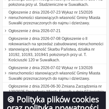
położona przy ul. Studzieniczne w Suwałkach.
Ogłoszenie z dnia 2026-07-23 Wykaz nr 15/2026
nieruchomości stanowiących własność Gminy Miasta
Suwałki przeznaczonych do najmu i dzierżawy.
Ogłoszenie z dnia 2026-07-21
Ogłoszenie z dnia 2026-07-08 Ogłoszenie o II
rokowaniach na sprzedaż zabudowanej nieruchomości
stanowiącej własność Skarbu Państwa, działka nr
10192, 10193, 10194/1 położonych przy ul. T.
Kościuszki 120 w Suwałkach.
Ogłoszenie z dnia 2026-07-02 Wykaz nr 13/2026
nieruchomości stanowiących własność Gminy Miasta
Suwałki przeznaczonych do najmu i dzierżawy.
Ogłoszenie z dnia 2026-06-30 Zmiana Zarządzenia nr
129/2025 Prezydenta Miasta Suwałk z dnia 07 kwietnia
🍪 Polityka plików cookies
2025 r. w sprawie ustalenia formularza wniosku o
udzielenie bonifikaty w ramach programu "Działki
oraz polityka prywatności
budowlane dla młodych w Suwałkach" .