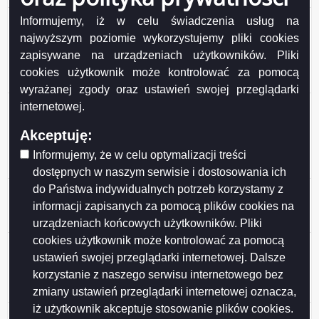
Ogłoszenie z dnia 2026-06-17 Wykaz nieruchomości
Informujemy, iż w celu świadczenia usług na
stanowiącej własność Miasta Suwałk przeznaczonej
najwyższym poziomie wykorzystujemy pliki cookies
do sprzedaży w drodze przetargu ustnego
zapisywane na urządzeniach użytkowników. Pliki
nieograniczonego (działki nr 35877, 35878, 35879,
cookies użytkownik może kontrolować za pomocą
35880, 35881/2, 35882/1)..
wyrażanej zgody oraz ustawień swojej przeglądarki
Ogłoszenie z dnia 2026-06-17 Wykaz nieruchomości
internetowej.
stanowiących własność Miasta Suwałk
Akceptuję:
przeznaczonych do sprzedaży w drodze przetargu
ustnego nieograniczonego (działka nr 11581/4,
Informujemy, że w celu optymalizacji treści
11579/3, 11580/2, 11577).
dostępnych w naszym serwisie i dostosowania ich
do Państwa indywidualnych potrzeb korzystamy z
Ogłoszenie z dnia 2026-06-16 Wykaz nr 12/2026
nieruchomości stanowiących własność Gminy Miasta
informacji zapisanych za pomocą plików cookies na
Suwałki przeznaczonych do najmu i dzierżawy.
urządzeniach końcowych użytkowników. Pliki
cookies użytkownik może kontrolować za pomocą
Ogłoszenie z dnia 2026-06-10 Wykaz lokali
ustawień swojej przeglądarki internetowej. Dalsze
stanowiących własność Miasta Suwałk
korzystanie z naszego serwisu internetowego bez
przeznaczonych do sprzedaży w drodze
bezprzetargowej na rzecz najemców.
zmiany ustawień przeglądarki internetowej oznacza,
iż użytkownik akceptuje stosowanie plików cookies.
Ogłoszenie z dnia 2026-05-28 Wykaz nr 11/2026