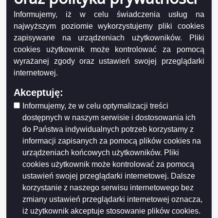
Ogłoszenie z dnia 2026-06-17 Wykaz nieruchomości
Informujemy, iż w celu świadczenia usług na
stanowiącej własność Miasta Suwałk przeznaczonej
najwyższym poziomie wykorzystujemy pliki cookies
do sprzedaży w drodze przetargu ustnego
zapisywane na urządzeniach użytkowników. Pliki
nieograniczonego (działki nr 35877, 35878, 35879,
cookies użytkownik może kontrolować za pomocą
35880, 35881/2, 35882/1)..
wyrażanej zgody oraz ustawień swojej przeglądarki
Ogłoszenie z dnia 2026-06-17 Wykaz nieruchomości
internetowej.
stanowiących własność Miasta Suwałk
Akceptuję:
przeznaczonych do sprzedaży w drodze przetargu
ustnego nieograniczonego (działka nr 11581/4,
Informujemy, że w celu optymalizacji treści
11579/3, 11580/2, 11577).
dostępnych w naszym serwisie i dostosowania ich
do Państwa indywidualnych potrzeb korzystamy z
Ogłoszenie z dnia 2026-06-16 Wykaz nr 12/2026
nieruchomości stanowiących własność Gminy Miasta
informacji zapisanych za pomocą plików cookies na
Suwałki przeznaczonych do najmu i dzierżawy.
urządzeniach końcowych użytkowników. Pliki
cookies użytkownik może kontrolować za pomocą
Ogłoszenie z dnia 2026-06-10 Wykaz lokali
ustawień swojej przeglądarki internetowej. Dalsze
stanowiących własność Miasta Suwałk
korzystanie z naszego serwisu internetowego bez
przeznaczonych do sprzedaży w drodze
bezprzetargowej na rzecz najemców.
zmiany ustawień przeglądarki internetowej oznacza,
iż użytkownik akceptuje stosowanie plików cookies.
Ogłoszenie z dnia 2026-05-28 Wykaz nr 11/2026