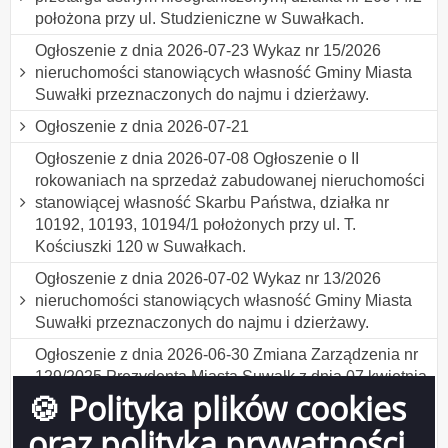
położona przy ul. Studzieniczne w Suwałkach.
Ogłoszenie z dnia 2026-07-23 Wykaz nr 15/2026
nieruchomości stanowiących własność Gminy Miasta
Suwałki przeznaczonych do najmu i dzierżawy.
Ogłoszenie z dnia 2026-07-21
Ogłoszenie z dnia 2026-07-08 Ogłoszenie o II
rokowaniach na sprzedaż zabudowanej nieruchomości
stanowiącej własność Skarbu Państwa, działka nr
10192, 10193, 10194/1 położonych przy ul. T.
Kościuszki 120 w Suwałkach.
Ogłoszenie z dnia 2026-07-02 Wykaz nr 13/2026
nieruchomości stanowiących własność Gminy Miasta
Suwałki przeznaczonych do najmu i dzierżawy.
Ogłoszenie z dnia 2026-06-30 Zmiana Zarządzenia nr
129/2025 Prezydenta Miasta Suwałk z dnia 07 kwietnia
🍪 Polityka plików cookies
2025 r. w sprawie ustalenia formularza wniosku o
udzielenie bonifikaty w ramach programu "Działki
oraz polityka prywatności
budowlane dla młodych w Suwałkach" .