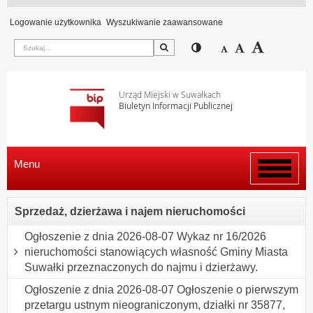
Logowanie użytkownika
Wyszukiwanie zaawansowane
Szukaj
Przełącz pomiędzy wi
Zmniejsz czcion
Domyślny rozm
Zwiększ c
Urząd Miejski w Suwałkach
Biuletyn Informacji Publicznej
Menu
Włącz
menu
Sprzedaż, dzierżawa i najem nieruchomości
Ogłoszenie z dnia 2026-08-07 Wykaz nr 16/2026
nieruchomości stanowiących własność Gminy Miasta
Suwałki przeznaczonych do najmu i dzierżawy.
Ogłoszenie z dnia 2026-08-07 Ogłoszenie o pierwszym
przetargu ustnym nieograniczonym, działki nr 35877,