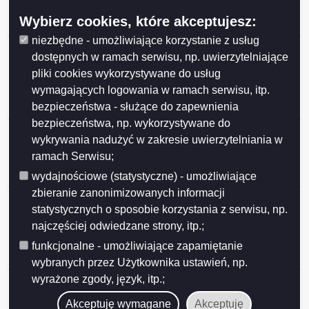
nieruchomości stanowiących własność Gminy Miasta
Wybierz cookies, które akceptujesz:
Suwałki przeznaczonych do najmu i dzierżawy.
niezbędne - umożliwiające korzystanie z usług
Ogłoszenie z dnia 2026-05-27 Wykaz nieruchomości
dostępnych w ramach serwisu, np. uwierzytelniające
stanowiących własność Miasta Suwałk
pliki cookies wykorzystywane do usług
przeznaczonych do sprzedaży w drodze
wymagających logowania w ramach serwisu, itp.
bezprzetargowej na rzecz dotychczasowego
bezpieczeństwa - służące do zapewnienia
dzierżawcy (działki nr 10353, 11762).
bezpieczeństwa, np. wykorzystywane do
Ogłoszenie z dnia 2026-05-27 Wykaz nieruchomości
wykrywania nadużyć w zakresie uwierzytelniania w
stanowiącej własność Miasta Suwałk przeznaczonej
ramach Serwisu;
do sprzedaży w drodze bezprzetargowej (działka nr
23648/16).
wydajnościowe (statystyczne) - umożliwiające
zbieranie zanonimizowanych informacji
Ogłoszenie z dnia 2026-05-26 Ogłoszenie o II
statystycznych o sposobie korzystania z serwisu, np.
przetargu ustnym nieograniczonym, działki nr
najczęściej odwiedzane strony, itp.;
31946/20, 31946/21, 31946/22, 31946/23, 31946/24,
31946/25, 31946/26, położone w Obrębie nr 7 w
funkcjonalne - umożliwiające zapamiętanie
Suwałkach.
wybranych przez Użytkownika ustawień, np.
wyrażone zgody, język, itp.;
Ogłoszenie z dnia 2026-05-26 Ogłoszenie o III
przetargu ustnym nieograniczonym, działka nr
Akceptuję wymagane
Akceptuję