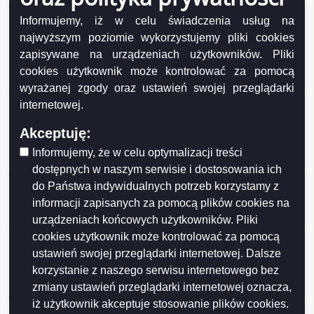
Ogłoszenie z dnia 2026-06-17 Wykaz nieruchomości
Informujemy, iż w celu świadczenia usług na
stanowiącej własność Miasta Suwałk przeznaczonej
najwyższym poziomie wykorzystujemy pliki cookies
do sprzedaży w drodze przetargu ustnego
zapisywane na urządzeniach użytkowników. Pliki
nieograniczonego (działki nr 35877, 35878, 35879,
cookies użytkownik może kontrolować za pomocą
35880, 35881/2, 35882/1)..
wyrażanej zgody oraz ustawień swojej przeglądarki
Ogłoszenie z dnia 2026-06-17 Wykaz nieruchomości
internetowej.
stanowiących własność Miasta Suwałk
Akceptuję:
przeznaczonych do sprzedaży w drodze przetargu
ustnego nieograniczonego (działka nr 11581/4,
Informujemy, że w celu optymalizacji treści
11579/3, 11580/2, 11577).
dostępnych w naszym serwisie i dostosowania ich
do Państwa indywidualnych potrzeb korzystamy z
Ogłoszenie z dnia 2026-06-16 Wykaz nr 12/2026
nieruchomości stanowiących własność Gminy Miasta
informacji zapisanych za pomocą plików cookies na
Suwałki przeznaczonych do najmu i dzierżawy.
urządzeniach końcowych użytkowników. Pliki
cookies użytkownik może kontrolować za pomocą
Ogłoszenie z dnia 2026-06-10 Wykaz lokali
ustawień swojej przeglądarki internetowej. Dalsze
stanowiących własność Miasta Suwałk
korzystanie z naszego serwisu internetowego bez
przeznaczonych do sprzedaży w drodze
bezprzetargowej na rzecz najemców.
zmiany ustawień przeglądarki internetowej oznacza,
iż użytkownik akceptuje stosowanie plików cookies.
Ogłoszenie z dnia 2026-05-28 Wykaz nr 11/2026