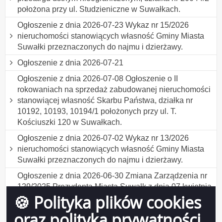
położona przy ul. Studzieniczne w Suwałkach.
Ogłoszenie z dnia 2026-07-23 Wykaz nr 15/2026
nieruchomości stanowiących własność Gminy Miasta
Suwałki przeznaczonych do najmu i dzierżawy.
Ogłoszenie z dnia 2026-07-21
Ogłoszenie z dnia 2026-07-08 Ogłoszenie o II
rokowaniach na sprzedaż zabudowanej nieruchomości
stanowiącej własność Skarbu Państwa, działka nr
10192, 10193, 10194/1 położonych przy ul. T.
Kościuszki 120 w Suwałkach.
Ogłoszenie z dnia 2026-07-02 Wykaz nr 13/2026
nieruchomości stanowiących własność Gminy Miasta
Suwałki przeznaczonych do najmu i dzierżawy.
Ogłoszenie z dnia 2026-06-30 Zmiana Zarządzenia nr
129/2025 Prezydenta Miasta Suwałk z dnia 07 kwietnia
🍪 Polityka plików cookies
2025 r. w sprawie ustalenia formularza wniosku o
udzielenie bonifikaty w ramach programu "Działki
oraz polityka prywatności
budowlane dla młodych w Suwałkach" .