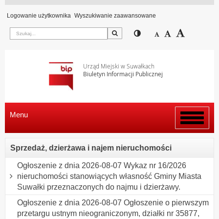
Logowanie użytkownika
Wyszukiwanie zaawansowane
Szukaj
Przełącz pomiędzy wi
Zmniejsz czcion
Domyślny rozm
Zwiększ c
Urząd Miejski w Suwałkach
Biuletyn Informacji Publicznej
Menu
Włącz
menu
Sprzedaż, dzierżawa i najem nieruchomości
Ogłoszenie z dnia 2026-08-07 Wykaz nr 16/2026
nieruchomości stanowiących własność Gminy Miasta
Suwałki przeznaczonych do najmu i dzierżawy.
Ogłoszenie z dnia 2026-08-07 Ogłoszenie o pierwszym
przetargu ustnym nieograniczonym, działki nr 35877,