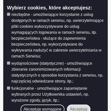
nieruchomości stanowiących własność Gminy Miasta
Wybierz cookies, które akceptujesz:
Suwałki przeznaczonych do najmu i dzierżawy.
niezbędne - umożliwiające korzystanie z usług
Ogłoszenie z dnia 2026-05-27 Wykaz nieruchomości
dostępnych w ramach serwisu, np. uwierzytelniające
stanowiących własność Miasta Suwałk
pliki cookies wykorzystywane do usług
przeznaczonych do sprzedaży w drodze
wymagających logowania w ramach serwisu, itp.
bezprzetargowej na rzecz dotychczasowego
bezpieczeństwa - służące do zapewnienia
dzierżawcy (działki nr 10353, 11762).
bezpieczeństwa, np. wykorzystywane do
Ogłoszenie z dnia 2026-05-27 Wykaz nieruchomości
wykrywania nadużyć w zakresie uwierzytelniania w
stanowiącej własność Miasta Suwałk przeznaczonej
ramach Serwisu;
do sprzedaży w drodze bezprzetargowej (działka nr
23648/16).
wydajnościowe (statystyczne) - umożliwiające
zbieranie zanonimizowanych informacji
Ogłoszenie z dnia 2026-05-26 Ogłoszenie o II
statystycznych o sposobie korzystania z serwisu, np.
przetargu ustnym nieograniczonym, działki nr
najczęściej odwiedzane strony, itp.;
31946/20, 31946/21, 31946/22, 31946/23, 31946/24,
31946/25, 31946/26, położone w Obrębie nr 7 w
funkcjonalne - umożliwiające zapamiętanie
Suwałkach.
wybranych przez Użytkownika ustawień, np.
wyrażone zgody, język, itp.;
Ogłoszenie z dnia 2026-05-26 Ogłoszenie o III
przetargu ustnym nieograniczonym, działka nr
Akceptuję wymagane
Akceptuję