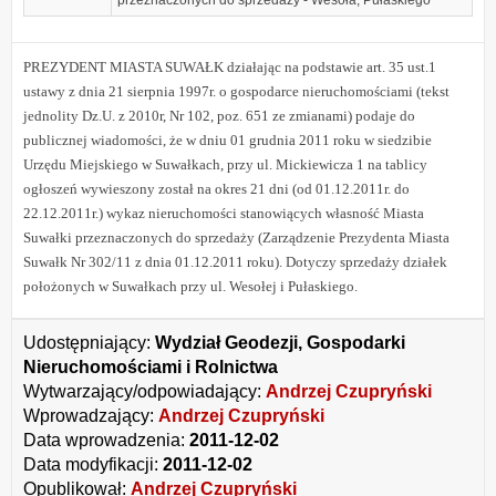
przeznaczonych do sprzedaży - Wesoła, Pułaskiego
PREZYDENT MIASTA SUWAŁK działając na podstawie art. 35 ust.1
ustawy z dnia 21 sierpnia 1997r. o gospodarce nieruchomościami (tekst
jednolity Dz.U. z 2010r, Nr 102, poz. 651 ze zmianami) podaje do
publicznej wiadomości, że w dniu 01 grudnia 2011 roku w siedzibie
Urzędu Miejskiego w Suwałkach, przy ul. Mickiewicza 1 na tablicy
ogłoszeń wywieszony został na okres 21 dni (od 01.12.2011r. do
22.12.2011r.) wykaz nieruchomości stanowiących własność Miasta
Suwałki przeznaczonych do sprzedaży (Zarządzenie Prezydenta Miasta
Suwałk Nr 302/11 z dnia 01.12.2011 roku). Dotyczy sprzedaży działek
położonych w Suwałkach przy ul. Wesołej i Pułaskiego.
Udostępniający:
Wydział Geodezji, Gospodarki
Nieruchomościami i Rolnictwa
Wytwarzający/odpowiadający:
Andrzej Czupryński
Wprowadzający:
Andrzej Czupryński
Data wprowadzenia:
2011-12-02
Data modyfikacji:
2011-12-02
Opublikował:
Andrzej Czupryński