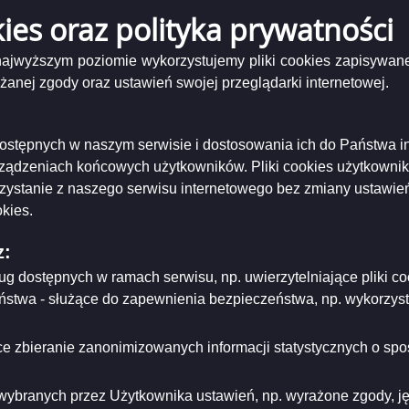
ń
kies oraz polityka prywatności
 najwyższym poziomie wykorzystujemy pliki cookies zapisywane
c
nej zgody oraz ustawień swojej przeglądarki internetowej.
ń
i dostępnych w naszym serwisie i dostosowania ich do Państwa i
nik
rządzeniach końcowych użytkowników. Pliki cookies użytkowni
rzystanie z naszego serwisu internetowego bez zmiany ustawień
kies.
z:
niający:
Prezydent Miasta Suwałk
ług dostępnych w ramach serwisu, np. uwierzytelniające pliki
ający/odpowiadający:
Redaktor
tworzenia:
2016-05-16
eństwa - służące do zapewnienia bezpieczeństwa, np. wykorzy
dzający:
Radosław Jabłoński
rowadzenia:
2008-11-24
dyfikacji:
2025-03-27
e zbieranie zanonimizowanych informacji statystycznych o spos
ował:
Radosław Jabłoński
likacji:
2025-03-27
wybranych przez Użytkownika ustawień, np. wyrażone zgody, języ
ria strony