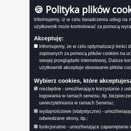
kwiecie
🍪 Polityka plików coo
Zarządzenia Prezydenta Miasta
maj
Porozumienia
Informujemy, iż w celu świadczenia usług na
czerwie
Statut Miasta
użytkownik może kontrolować za pomocą wyraża
lipiec
sierpień
Akceptuję:
Licznik odwiedzin
wrzesie
Informujemy, że w celu optymalizacji treśc
Odwiedzana: 1193742
paździer
zapisanych za pomocą plików cookies na u
swojej przeglądarki internetowej. Dalsze ko
listopad
Administracja
użytkownik akceptuje stosowanie plików coo
grudzień
Zaloguj się
Wybierz cookies, które akceptujes
Udostęp
niezbędne - umożliwiające korzystanie z us
Wytwarz
Otwarte dane
Data wy
logowania w ramach serwisu, itp. bezpiecz
Wprowa
XML
uwierzytelniania w ramach Serwisu;
Data wp
JSON
Data mo
wydajnościowe (statystyczne) - umożliwiając
Opublik
CSV
odwiedzane strony, itp.;
Data pub
funkcjonalne - umożliwiające zapamiętanie 
Histo