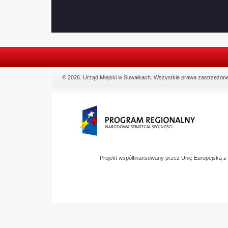
© 2026. Urząd Miejski w Suwałkach. Wszystkie prawa zastrzeżone
Projekt współfinansowany przez Unię Europejską 