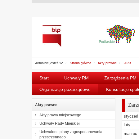
Aktualnie jesteś w:
Strona główna
Akty prawne
2023
Start
Uchwały RM
Zarządzenia PM
Organizacje pozarządowe
Konsultacje spo
Zarz
Akty prawne
Akty prawa miejscowego
styczeń
Uchwały Rady Miejskiej
luty
Uchwalone plany zagospodarowania
marzec
przestrzennego