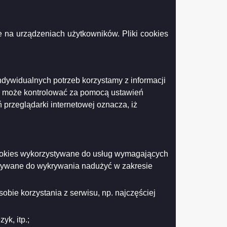
 na urządzeniach użytkowników. Pliki cookies
ndywidualnych potrzeb korzystamy z informacji
k może kontrolować za pomocą ustawień
 przeglądarki internetowej oznacza, iż
 cookies wykorzystywane do usług wymagających
stywane do wykrywania nadużyć w zakresie
Drukuj
Drukuj do PDF
obie korzystania z serwisu, np. najczęściej
k, itp.;